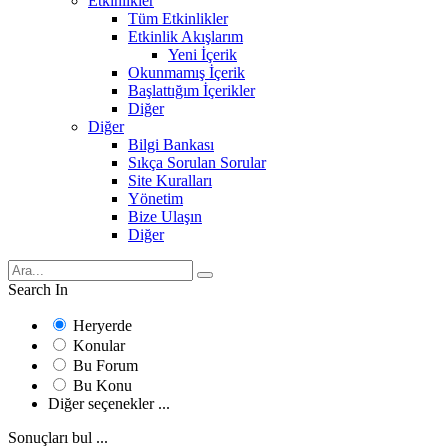
Etkinlikler
Tüm Etkinlikler
Etkinlik Akışlarım
Yeni İçerik
Okunmamış İçerik
Başlattığım İçerikler
Diğer
Diğer
Bilgi Bankası
Sıkça Sorulan Sorular
Site Kuralları
Yönetim
Bize Ulaşın
Diğer
Search In
Heryerde
Konular
Bu Forum
Bu Konu
Diğer seçenekler ...
Sonuçları bul ...