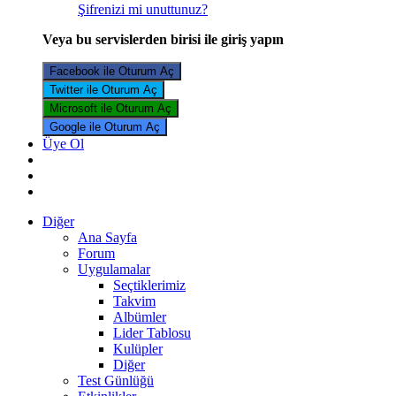
Şifrenizi mi unuttunuz?
Veya bu servislerden birisi ile giriş yapın
Facebook ile Oturum Aç
Twitter ile Oturum Aç
Microsoft ile Oturum Aç
Google ile Oturum Aç
Üye Ol
Diğer
Ana Sayfa
Forum
Uygulamalar
Seçtiklerimiz
Takvim
Albümler
Lider Tablosu
Kulüpler
Diğer
Test Günlüğü