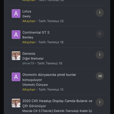
Lotus
1
Geely
AKayhan
- Tarih:
Temmuz 25
Continental GT S
0
Bentley
AKayhan
- Tarih:
Temmuz 18
Genesis
1
Diğer Markalar
driver79
- Tarih:
Temmuz 16
Otomotiv dünyasında şimdi bunlar
38
konuşuluyor
Otomotiv Dünyası
AKayhan
- Tarih:
Temmuz 15
2020 CX5 Headup Display Camda Bulanık ve
1
Çift Görünüyor
Mazda CX-5 [Teknik] Elektrik-Teknoloji-Kabin İçi