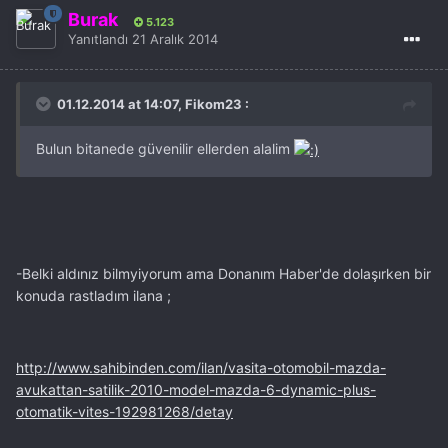
Burak
5.123
Yanıtlandı
21 Aralık 2014
01.12.2014 at 14:07, Fikom23 :
Bulun bitanede güvenilir ellerden alalim
-Belki aldınız bilmyiyorum ama Donanım Haber'de dolaşırken bir
konuda rastladım ilana ;
http://www.sahibinden.com/ilan/vasita-otomobil-mazda-
avukattan-satilik-2010-model-mazda-6-dynamic-plus-
otomatik-vites-192981268/detay