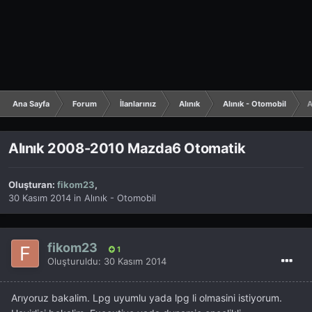
Ana Sayfa
Forum
İlanlarınız
Alınık
Alınık - Otomobil
A
Alınık 2008-2010 Mazda6 Otomatik
Oluşturan:
fikom23
,
30 Kasım 2014
in
Alınık - Otomobil
fikom23
1
Oluşturuldu:
30 Kasım 2014
Arıyoruz bakalim. Lpg uyumlu yada lpg li olmasini istiyorum.