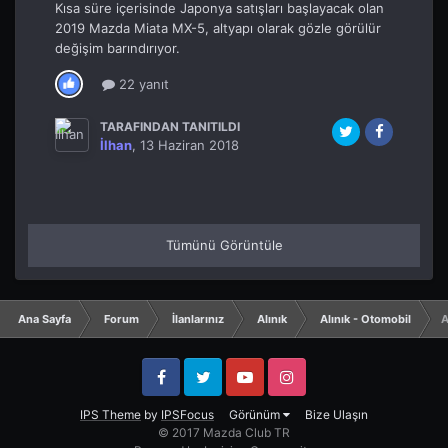
Kısa süre içerisinde Japonya satışları başlayacak olan
2019 Mazda Miata MX-5, altyapı olarak gözle görülür
değişim barındırıyor.
22 yanıt
TARAFINDAN TANITILDI
İlhan
,
13 Haziran 2018
Tümünü Görüntüle
Ana Sayfa
Forum
İlanlarınız
Alınık
Alınık - Otomobil
A
Facebook
Twitter
YouTube
Instagram
IPS Theme
by
IPSFocus
Görünüm
Bize Ulaşın
© 2017 Mazda Club TR