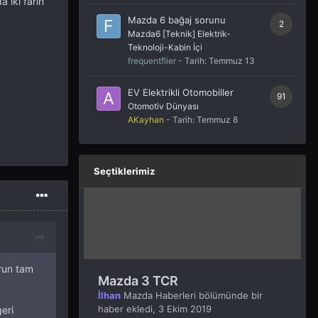
 iki farın
Mazda 6 bağaj sorunu
2
Mazda6 [Teknik] Elektrik-
Teknoloji-Kabin İçi
frequentflier
- Tarih:
Temmuz 13
EV Elektrikli Otomobiller
91
Otomotiv Dünyası
AKayhan
- Tarih:
Temmuz 8
Seçtiklerimiz
orun tam
Mazda 3 TCR
İlhan
Mazda Haberleri
bölümünde bir
haber ekledi,
3 Ekim 2019
eri