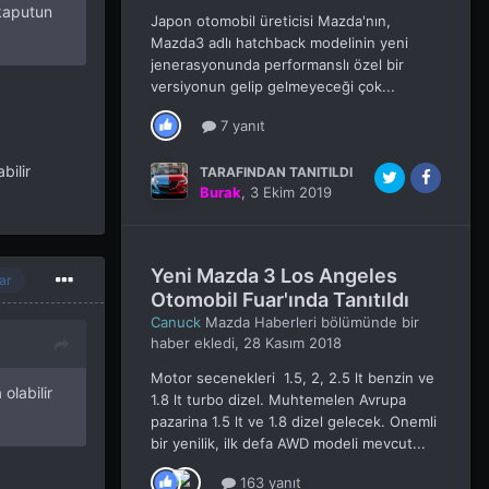
 kaputun
Japon otomobil üreticisi Mazda'nın,
Mazda3 adlı hatchback modelinin yeni
jenerasyonunda performanslı özel bir
versiyonun gelip gelmeyeceği çok...
7 yanıt
bilir
TARAFINDAN TANITILDI
Burak
,
3 Ekim 2019
Yeni Mazda 3 Los Angeles
ar
Otomobil Fuar'ında Tanıtıldı
Canuck
Mazda Haberleri
bölümünde bir
haber ekledi,
28 Kasım 2018
Motor secenekleri 1.5, 2, 2.5 lt benzin ve
olabilir
1.8 lt turbo dizel. Muhtemelen Avrupa
pazarina 1.5 lt ve 1.8 dizel gelecek. Onemli
bir yenilik, ilk defa AWD modeli mevcut...
163 yanıt