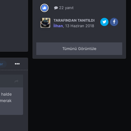
22 yanıt
TARAFINDAN TANITILDI
İlhan
,
13 Haziran 2018
Tümünü Görüntüle
ar
 halde
 merak