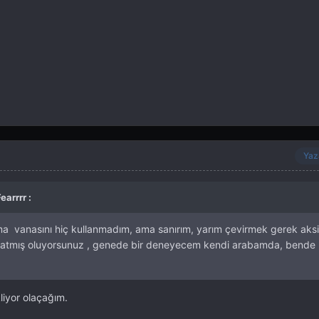
Yaz
earrrr :
vanasını hiç kullanmadım, ama sanırım, yarım çevirmek gerek aksi
patmış oluyorsunuz , genede bir deneyecem kendi arabamda, bende
liyor olaçağım.