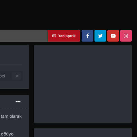
Yeni İçerik
Facebook
Twitter
YouTube
Instagram
pçi
0
 tam olarak
i döüyo