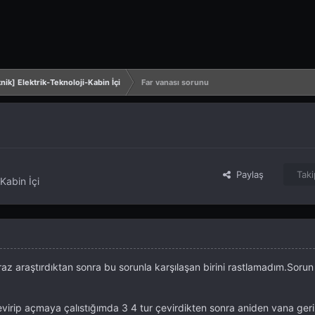
ik] Elektrik-Teknoloji-Kabin İçi
Far vanası sorunu
Paylaş
Taki
Kabin İçi
z araştırdıktan sonra bu sorunla karşılaşan birini rastlamadım.Sorun
evirip açmaya çalıstığımda 3 4 tur çevirdikten sonra aniden vana ger