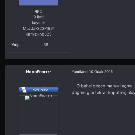
0
9 ileti
kayseri
Mazda-323-1991
Kırmızı-hb323
Yaş
36
NoooFearrrr
Yanıtlandı
10 Ocak 2015
O bahsi geçen manuel açma van
düğme gibi tekrar kapatmış olu