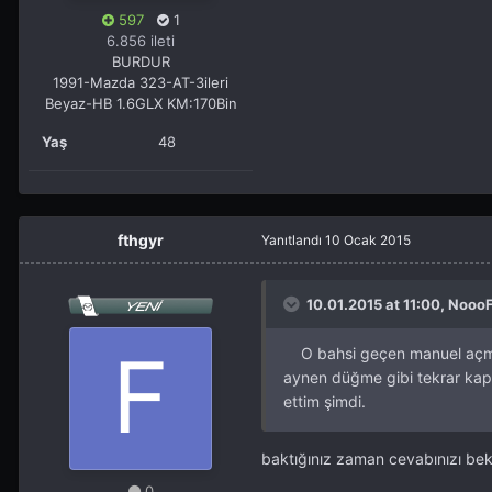
597
1
6.856 ileti
BURDUR
1991-Mazda 323-AT-3ileri
Beyaz-HB 1.6GLX KM:170Bin
Yaş
48
fthgyr
Yanıtlandı
10 Ocak 2015
10.01.2015 at 11:00, NoooF
O bahsi geçen manuel açma 
aynen düğme gibi tekrar ka
ettim şimdi.
baktığınız zaman cevabınızı bek
0