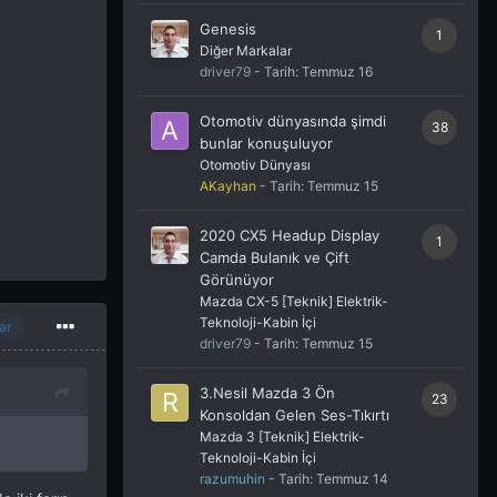
Genesis
1
Diğer Markalar
driver79
- Tarih:
Temmuz 16
Otomotiv dünyasında şimdi
38
bunlar konuşuluyor
Otomotiv Dünyası
AKayhan
- Tarih:
Temmuz 15
2020 CX5 Headup Display
1
Camda Bulanık ve Çift
Görünüyor
Mazda CX-5 [Teknik] Elektrik-
Teknoloji-Kabin İçi
ar
driver79
- Tarih:
Temmuz 15
3.Nesil Mazda 3 Ön
23
Konsoldan Gelen Ses-Tıkırtı
Mazda 3 [Teknik] Elektrik-
Teknoloji-Kabin İçi
razumuhin
- Tarih:
Temmuz 14