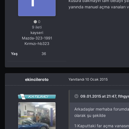
kusura bakmayın tam detaylı yaz
yanında manuel açma vanaları v
0
9 ileti
kayseri
Mazda-323-1991
Kırmızı-hb323
Yaş
36
ekincileroto
Yanıtlandı
10 Ocak 2015
09.01.2015 at 21:47, fthgyr
Arkadaşlar merhaba forumda b
olarak şu şekilde
1:Kaputtaki far açma vanasın