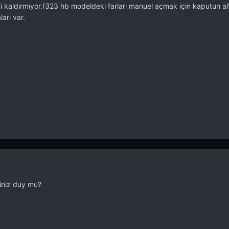
 kaldırmıyor.(323 hb modeldeki farları manuel açmak için kaputun alt
arı var.
iniz duy mu?