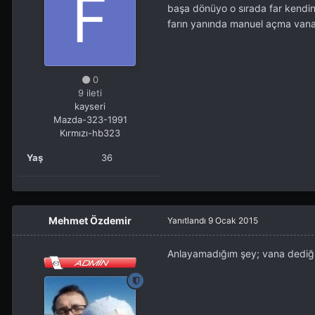
başa dönüyo o sırada far kendini
farın yanında manuel açma vanal
0
9 ileti
kayseri
Mazda-323-1991
Kırmızı-hb323
Yaş
36
Mehmet Özdemir
Yanıtlandı
9 Ocak 2015
Anlayamadığım şey; vana dediğ