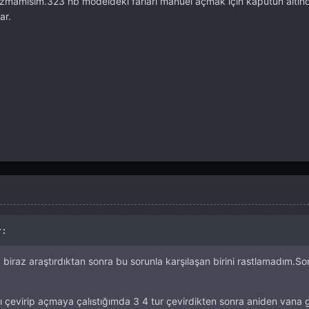
mamısım.323 hb modeldeki farları manuel açmak için kaputun altında
ar.
 :
iraz araştırdıktan sonra bu sorunla karşılaşan birini rastlamadım.S
ı çevirip açmaya çalıstığımda 3 4 tur çevirdikten sonra aniden vana g