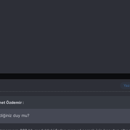
Yaz
met Özdemir :
diğiniz duy mu?