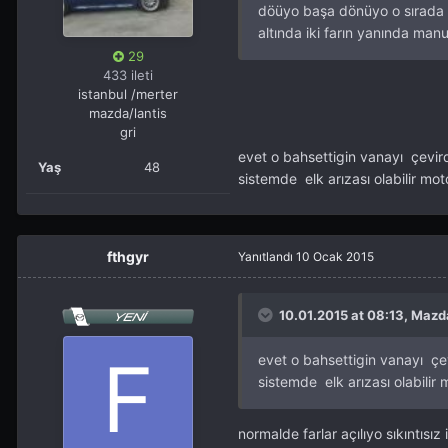
döüyo başa dönüyo o sırada f
altında iki farın yanında man
29
433 ileti
istanbul /merter
mazda/lantis
gri
evet o bahsettigin vanayı çevirdi
Yaş
48
sistemde elk arızası olabilir motor 
fthgyr
Yanıtlandı
10 Ocak 2015
10.01.2015 at 08:13, Mazda
evet o bahsettigin vanayı çevi
sistemde elk arızası olabilir mot
normalde farlar açılıyo sıkıntı