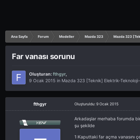
Ana Sayfa
Forum
Modeller
Mazda 323
Mazda 323 [Tekn
Far vanası sorunu
Oluşturan:
fthgyr
,
9 Ocak 2015
in
Mazda 323 [Teknik] Elektrik-Teknoloji-
fthgyr
Oluşturuldu:
9 Ocak 2015
Arkadaşlar merhaba forumda bira
şu şekilde
1:Kaputtaki far açma vanasını ç