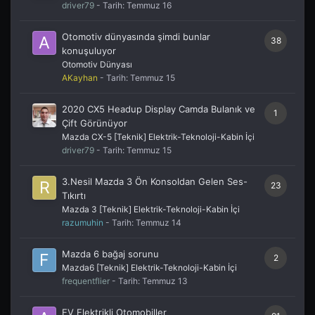
driver79
- Tarih:
Temmuz 16
Otomotiv dünyasında şimdi bunlar
38
konuşuluyor
Otomotiv Dünyası
AKayhan
- Tarih:
Temmuz 15
2020 CX5 Headup Display Camda Bulanık ve
1
Çift Görünüyor
Mazda CX-5 [Teknik] Elektrik-Teknoloji-Kabin İçi
driver79
- Tarih:
Temmuz 15
3.Nesil Mazda 3 Ön Konsoldan Gelen Ses-
23
Tıkırtı
Mazda 3 [Teknik] Elektrik-Teknoloji-Kabin İçi
razumuhin
- Tarih:
Temmuz 14
Mazda 6 bağaj sorunu
2
Mazda6 [Teknik] Elektrik-Teknoloji-Kabin İçi
frequentflier
- Tarih:
Temmuz 13
EV Elektrikli Otomobiller