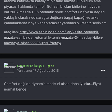
aranıza katılmakta karalıyım.bir tane mazda 3 buldum ama
piyasası hakkında tam bir fikir sahibi olan birilerine ihtiyacım
var.2007 mazda3 1.6 otomatik sport comfort un fiyasa değeri
yaklaşık olarak nedir.araçta değişen bagaj kapağı ve arka
çamurluklarda boya var.arkadaşlar yardımcı olursanız sevinirim.
araç ilanı
http://www.sahibinden.com/ilan/vasita-otomobil-
mazda-sahibinden-otomatik-temiz-mazda-3-mazdayi-bilen-
mazdaya-biner-222350230/detay/
emreozkaya
33
Yanıtlandı
17 Ağustos 2015
Comfort değilde dynamic modelini alsan daha iyi olur...Fiyat
normal bence
snap