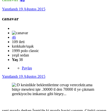
Yanıtlandı
19 Ağustos 2015
canavar
46
109 ileti
kırıkkale/uşak
1999 polo classic
yeşil sedan
Yaş
38
Paylaş
Yanıtlandı
19 Ağustos 2015
kesinlikle beklentilerime cevap verecektir.ama
bütçe meselesi işte .30000 tl den 70000 tl ye çıkmam
gerekiyor.bu imkansız gibi birşey...
yeni mazda derken İzmir'de ki mazda bayisi sanırım. Çünkü oranın