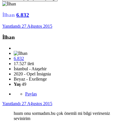
İlhan
6.832
Yanıtlandı
27 Ağustos 2015
İlhan
6.832
17.527 ileti
İstanbul - Ataşehir
2020 - Opel İnsignia
Beyaz - Exellenge
Yaş
49
Paylaş
Yanıtlandı
27 Ağustos 2015
hııım onu sormadım.bu çok önemli mi bilgi verirseniz
sevinirim