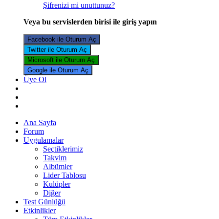
Şifrenizi mi unuttunuz?
Veya bu servislerden birisi ile giriş yapın
Facebook ile Oturum Aç
Twitter ile Oturum Aç
Microsoft ile Oturum Aç
Google ile Oturum Aç
Üye Ol
Ana Sayfa
Forum
Uygulamalar
Seçtiklerimiz
Takvim
Albümler
Lider Tablosu
Kulüpler
Diğer
Test Günlüğü
Etkinlikler