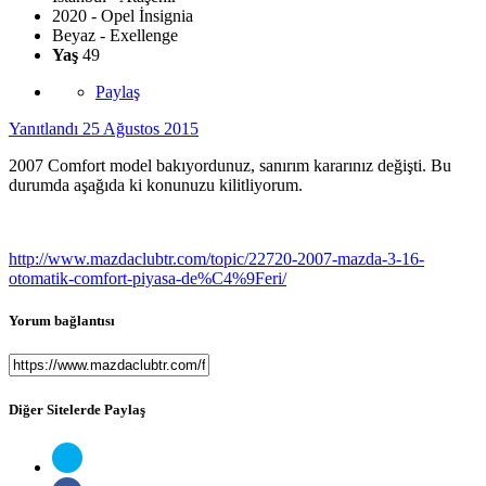
2020 - Opel İnsignia
Beyaz - Exellenge
Yaş
49
Paylaş
Yanıtlandı
25 Ağustos 2015
2007 Comfort model bakıyordunuz, sanırım kararınız değişti. Bu
durumda aşağıda ki konunuzu kilitliyorum.
http://www.mazdaclubtr.com/topic/22720-2007-mazda-3-16-
otomatik-comfort-piyasa-de%C4%9Feri/
Yorum bağlantısı
Diğer Sitelerde Paylaş