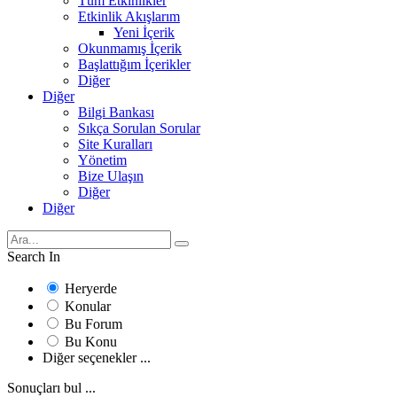
Tüm Etkinlikler
Etkinlik Akışlarım
Yeni İçerik
Okunmamış İçerik
Başlattığım İçerikler
Diğer
Diğer
Bilgi Bankası
Sıkça Sorulan Sorular
Site Kuralları
Yönetim
Bize Ulaşın
Diğer
Diğer
Search In
Heryerde
Konular
Bu Forum
Bu Konu
Diğer seçenekler ...
Sonuçları bul ...