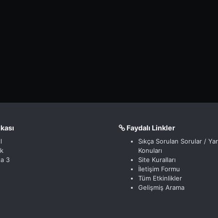
nkası
Faydalı Linkler
l
Sıkça Sorulan Sorular / Ya
ik
Konuları
a 3
Site Kuralları
İletişim Formu
Tüm Etkinlikler
Gelişmiş Arama