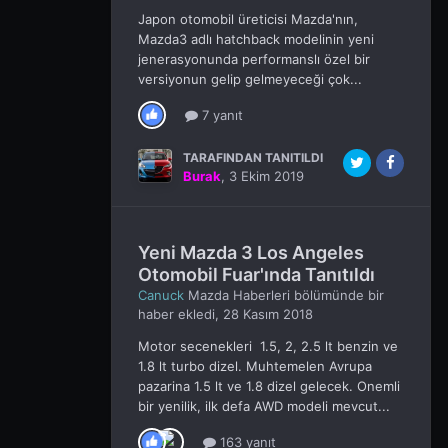
Japon otomobil üreticisi Mazda'nın,
Mazda3 adlı hatchback modelinin yeni
jenerasyonunda performanslı özel bir
versiyonun gelip gelmeyeceği çok...
7 yanıt
TARAFINDAN TANITILDI
Burak
,
3 Ekim 2019
Yeni Mazda 3 Los Angeles
Otomobil Fuar'ında Tanıtıldı
Canuck
Mazda Haberleri
bölümünde bir
haber ekledi,
28 Kasım 2018
Motor secenekleri 1.5, 2, 2.5 lt benzin ve
1.8 lt turbo dizel. Muhtemelen Avrupa
pazarina 1.5 lt ve 1.8 dizel gelecek. Onemli
bir yenilik, ilk defa AWD modeli mevcut...
163 yanıt