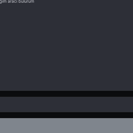
iğim aracı bulurum