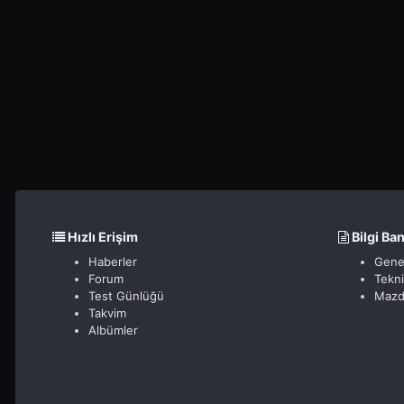
Hızlı Erişim
Bilgi Ba
Haberler
Gene
Forum
Tekn
Test Günlüğü
Mazd
Takvim
Albümler