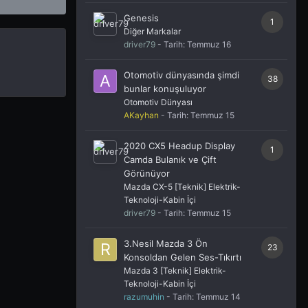
Genesis
1
Diğer Markalar
driver79
- Tarih:
Temmuz 16
Otomotiv dünyasında şimdi
38
bunlar konuşuluyor
Otomotiv Dünyası
AKayhan
- Tarih:
Temmuz 15
2020 CX5 Headup Display
1
Camda Bulanık ve Çift
Görünüyor
Mazda CX-5 [Teknik] Elektrik-
Teknoloji-Kabin İçi
driver79
- Tarih:
Temmuz 15
3.Nesil Mazda 3 Ön
23
Konsoldan Gelen Ses-Tıkırtı
Mazda 3 [Teknik] Elektrik-
Teknoloji-Kabin İçi
razumuhin
- Tarih:
Temmuz 14