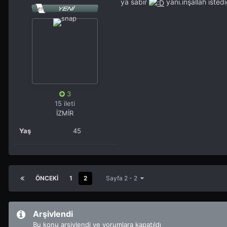
ya sabır
yani.inşallah isted
3
15 ileti
İZMİR
Yaş
45
ÖNCEKI
1
2
Sayfa 2 - 2
Arşivlendi
Bu konu arşivlendi ve yorumlara kapatıldı