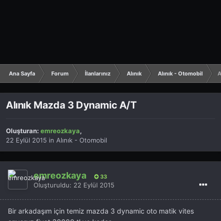
Ana Sayfa
Forum
İlanlarınız
Alınık
Alınık - Otomobil
A
Alınık Mazda 3 Dynamic A/T
Oluşturan:
emreozkaya
,
22 Eylül 2015
in
Alınık - Otomobil
emreozkaya
33
Oluşturuldu:
22 Eylül 2015
Bir arkadaşım için temiz mazda 3 dynamic oto matik vites