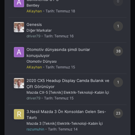
0
Bentley
AKayhan
- Tarih:
Temmuz 18
Genesis
1
Diğer Markalar
driver79
- Tarih:
Temmuz 16
Otomotiv dünyasında şimdi bunlar
38
konuşuluyor
Otomotiv Dünyası
AKayhan
- Tarih:
Temmuz 15
2020 CX5 Headup Display Camda Bulanık ve
1
Çift Görünüyor
Mazda CX-5 [Teknik] Elektrik-Teknoloji-Kabin İçi
driver79
- Tarih:
Temmuz 15
3.Nesil Mazda 3 Ön Konsoldan Gelen Ses-
23
Tıkırtı
Mazda 3 [Teknik] Elektrik-Teknoloji-Kabin İçi
razumuhin
- Tarih:
Temmuz 14