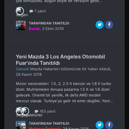
çok konuşuldu. Bugün böyle bir versiyon geldi...
7 yanıt
TARAFINDAN TANITILDI
Burak
,
3 Ekim 2019
Yeni Mazda 3 Los Angeles Otomobil
Fuar'ında Tanıtıldı
Canuck
Mazda Haberleri
bölümünde bir haber ekledi,
28 Kasım 2018
Motor secenekleri 1.5, 2, 2.5 lt benzin ve 1.8 lt turbo
dizel. Muhtemelen Avrupa pazarina 1.5 lt ve 1.8 dizel
gelecek. Onemli bir yenilik, ilk defa AWD modeli
mevcut olacak. Turkiye'ye gelir mi emin degilim. Yeni...
163 yanıt
TARAFINDAN TANITILDI
Mehmet Özdemir
,
28 Kasım 2018