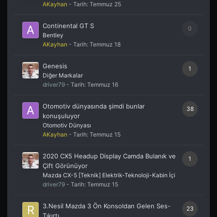
AKayhan
- Tarih:
Temmuz 25
Continental GT S
0
Bentley
AKayhan
- Tarih:
Temmuz 18
Genesis
1
Diğer Markalar
driver79
- Tarih:
Temmuz 16
Otomotiv dünyasında şimdi bunlar
38
konuşuluyor
Otomotiv Dünyası
AKayhan
- Tarih:
Temmuz 15
2020 CX5 Headup Display Camda Bulanık ve
1
Çift Görünüyor
Mazda CX-5 [Teknik] Elektrik-Teknoloji-Kabin İçi
driver79
- Tarih:
Temmuz 15
3.Nesil Mazda 3 Ön Konsoldan Gelen Ses-
23
Tıkırtı