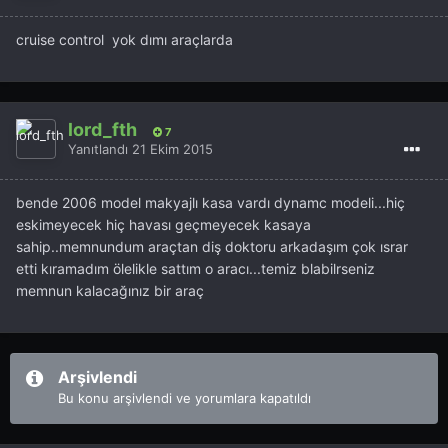
cruise control yok dımı araçlarda
lord_fth
7
Yanıtlandı
21 Ekim 2015
bende 2006 model makyajlı kasa vardı dynamc modeli...hiç
eskimeyecek hiç havası geçmeyecek kasaya
sahip..memnundum araçtan diş doktoru arkadaşım çok ısrar
etti kıramadım ölelikle sattım o aracı...temiz blabilrseniz
memnun kalacağınız bir araç
Arşivlendi
Bu konu arşivlendi ve yorumlara kapatıldı