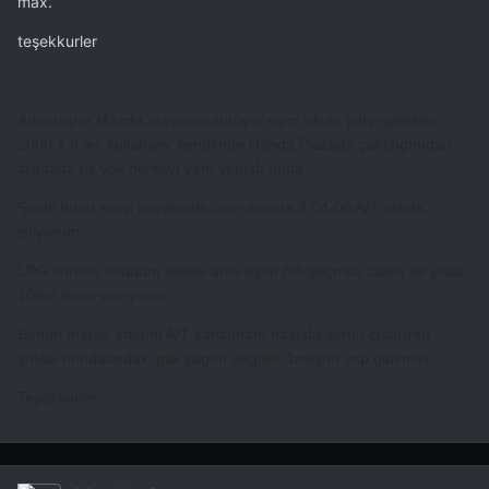
max.
teşekkurler
Arkadaşlar Mazda arayışım sürüyor,eşim okula gidip gelirken
2000 1.6 ies kullanıyor,kendimde Honda Plazada çalıştıgımdan
arabada tık yok,herseyı yenı yapıldı hatta.
Şimdi bunu satıp hayalimde olan mazda 3 04-06 A/T almak
istiyorum.
LPG sorunu okudum sitede ama eşim 80i geçmez zaten ve yılda
10bın falan yapıyoruz.
Benım merak ettıgım A/T şanzımanı nasıldır,sorun çıkarırmı
yoksa hondalardaki gibi yagını degiştir 1milyon yap gibimidir.
Teşekkurler