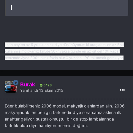
İlhan bey en az 5 yıl kullanırız diye düşünüyorum ki araçlarımı en az 5 yıl
kullanmışımdır,yanlız km.de 50kr yaksa gunde en az git gel 10tl yapar
benzınde.Ayda 300tl biraz fazla olur.O yuzden LPG taktırmak gerekiyor.
Burak
5.123
Yanıtlandı
13 Ekim 2015
Eğer bulabilirseniz 2006 model, makyajlı olanlardan alın. 2006
makyajındaki en belirgin fark nedir diye sorarsanız aklıma ilk
anahtar geliyor, sustalı olmuştu, bir de stop lambalarında
farklılık oldu diye hatırlıyorum emin değilim.