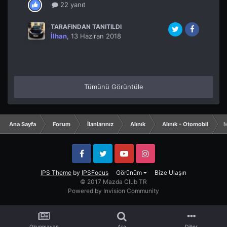
22 yanıt
TARAFINDAN TANITILDI
İlhan
,
13 Haziran 2018
Tümünü Görüntüle
Ana Sayfa
Forum
İlanlarınız
Alınık
Alınık - Otomobil
M
Facebook
Twitter
YouTube
Instagram
IPS Theme
by
IPSFocus
Görünüm
Bize Ulaşın
© 2017 Mazda Club TR
Powered by Invision Community
Okunmayan
Ara
Diğer