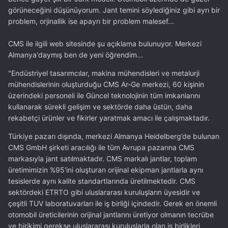
aracıma gene jant alsam bunları alırdım kesinlikle. Üstünde
görüneceğini düşünüyorum. Jant temini söylediğiniz gibi ayrı bir
takılıyken nasıl durduguna dair eski fotoları aradım ama
problem, orjinallik ise apayrı bir problem malesef...
bulamadım malesef.
CMS ile ilgili web sitesinde şu açıklama bulunuyor. Merkezi
Almanya'daymış ben de yeni öğrendim...
"Endüstriyel tasarımcılar, makina mühendisleri ve metalurji
mühendislerinin oluşturduğu CMS Ar-Ge merkezi, 60 kişinin
üzerindeki personeli ile Güncel teknolojinin tüm imkanlarını
kullanarak sürekli gelişim ve sektörde daha üstün, daha
rekabetçi ürünler ve fikirler yaratmak amacı ile çalışmaktadır.
Türkiye pazarı dışında, merkezi Almanya Heidelberg’de bulunan
CMS GmbH şirketi aracılığı ile tüm Avrupa pazarına CMS
markasıyla jant satılmaktadır. CMS markalı jantlar, toplam
üretimimizin %95'ini oluşturan orijinal ekipman jantlarla aynı
tesislerde aynı kalite standartlarında üretilmektedir. CMS
sektördeki ETRTO gibi uluslararası kuruluşların üyesidir ve
çeşitli TUV laboratuvarları ile iş birliği içindedir. Gerek en önemli
otomobil üreticilerinin orijinal jantlarını üretiyor olmanın tecrübe
ve birikimi gerekse uluslararası kuruluşlarla olan iş birlikleri