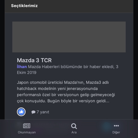
Seçtiklerimiz
Mazda 3 TCR
İlhan
Mazda Haberleri
bölümünde bir haber ekledi,
3
Ekim 2019
Japon otomobil üreticisi Mazda'nın, Mazda3 adlı
hatchback modelinin yeni jenerasyonunda
performanslı özel bir versiyonun gelip gelmeyeceği
çok konuşuldu. Bugün böyle bir versiyon geldi...
7 yanıt
TARAFINDAN TANITILDI
Burak
,
3 Ekim 2019
Okunmayan
Ara
Diğer