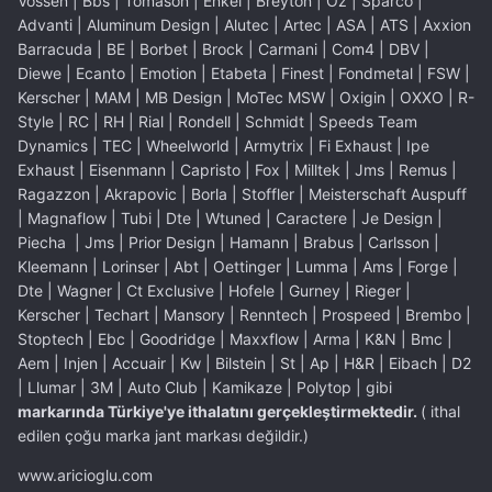
Vossen | Bbs | Tomason | Enkei | Breyton | Oz | Sparco |
Advanti | Aluminum Design | Alutec | Artec | ASA | ATS | Axxion
Barracuda | BE | Borbet | Brock | Carmani | Com4 | DBV |
Diewe | Ecanto | Emotion | Etabeta | Finest | Fondmetal | FSW |
Kerscher | MAM | MB Design | MoTec MSW | Oxigin | OXXO | R-
Style | RC | RH | Rial | Rondell | Schmidt | Speeds Team
Dynamics | TEC | Wheelworld | Armytrix | Fi Exhaust | Ipe
Exhaust | Eisenmann | Capristo | Fox | Milltek | Jms | Remus |
Ragazzon | Akrapovic | Borla | Stoffler | Meisterschaft Auspuff
| Magnaflow | Tubi | Dte | Wtuned | Caractere | Je Design |
Piecha | Jms | Prior Design | Hamann | Brabus | Carlsson |
Kleemann | Lorinser | Abt | Oettinger | Lumma | Ams | Forge |
Dte | Wagner | Ct Exclusive | Hofele | Gurney | Rieger |
Kerscher | Techart | Mansory | Renntech | Prospeed | Brembo |
Stoptech | Ebc | Goodridge | Maxxflow | Arma | K&N | Bmc |
Aem | Injen | Accuair | Kw | Bilstein | St | Ap | H&R | Eibach | D2
| Llumar | 3M | Auto Club | Kamikaze | Polytop | gibi
markarında Türkiye'ye ithalatını gerçekleştirmektedir.
( ithal
edilen çoğu marka jant markası değildir.)
www.aricioglu.com