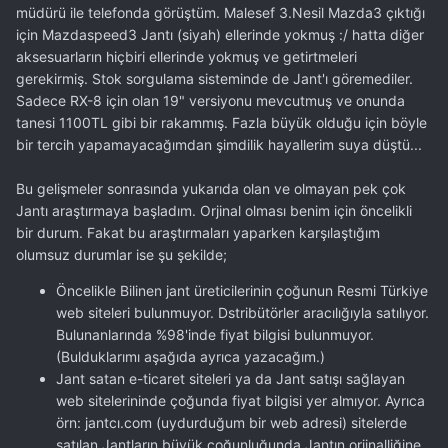
müdürü ile telefonda görüştüm. Malesef 3.Nesil Mazda3 çıktığı
için Mazdaspeed3 Jantı (siyah) ellerinde yokmuş :/ hatta diğer
aksesuarların hiçbiri ellerinde yokmuş ve getirtmeleri
gerekirmiş. Stok sorgulama sisteminde de Jant'ı göremediler.
Sadece RX-8 için olan 19" versiyonu mevcutmuş ve onunda
tanesi 1100TL gibi bir rakammış. Fazla büyük olduğu için böyle
bir tercih yapamayacağımdan şimdilik hayallerim suya düştü...
Bu gelişmeler sonrasında yukarıda olan ve olmayan pek çok
Jantı araştırmaya başladım. Orjinal olması benim için öncelikli
bir durum. Fakat bu araştırmaları yaparken karşılaştığım
olumsuz durumlar ise şu şekilde;
Öncelikle Bilinen jant üreticilerinin çoğunun Resmi Türkiye
web siteleri bulunmuyor. Dstribütörler aracılığıyla satılıyor.
Bulunanlarında %98'inde fiyat bilgisi bulunmuyor.
(Bulduklarımı aşağıda ayrıca yazacağım.)
Jant satan e-ticaret siteleri ya da Jant satışı sağlayan
web sitelerininde çoğunda fiyat bilgisi yer almıyor. Ayrıca
örn: jantcı.com (uydurduğum bir web adresi) sitelerde
satılan Jantların büyük çoğunluğunda Jantın orjinalliğine