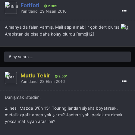
Fotifoti
2.389
Yanıtlandı
29 Nisan 2016
Almanya'da falan varmış. Mail atıp alınabilir çok dert olursa
Arabistan'da olsa daha kolay olurdu [emoji12]
5 ay sonra ...
Mutlu Tekir
2.501
Yanıtlandı
23 Ekim 2016
Danışmak istedim.
2. nesil Mazda 3'ün 15" Touring jantları siyaha boyatırsak,
metalik grafit araca yakışır mı? Jantın siyahı parlak mı olmalı
yoksa mat siyah arası mı?