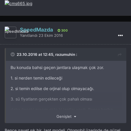
SpeedMazda
300
Yanıtlandı
23 Ekim 2016
23.10.2016 at 12:45, razumuhin :
Bu konuda bahsi geçen jantlara ulaşmak çok zor.
1. si nerden temin edileceği
2. si temin edilse de orjinal olup olmayacağı.
3. sü fiyatların gerçekten çok pahalı olması
daha önceki aracım ekte ki jantlar vardı. Bence harika
görünüyordu. ama cms jantlar nasıldır vs teknik hiç bir
Genişlet
detay bilmiyorum.
Bence gayet şık bir Jant modeli. Otomobil üzerinde de güzel