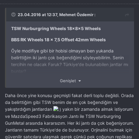
23.04.2016 at 12:37, Mehmet Özdemir :
TSW Nurburgring Wheels 18x8x5 Wheels
BBS RK Wheels 18 x 7,5 Offset 42mm Wheels
Öyle modifiye gibi bir hobisi olmayan ben yukarıda
belirttiğim iki jantı çok beğendiğimi söyleyebilirim. Senin
tercihin ne olacak Faruk? Türkiye'de bulunabilen jantlar mı
bunlar?
Genişlet
Daha önce yine konusu geçmişti fakat derli toplu değildi. Orada
da belirttiğim gibi TSW benim de en çok beğendiğim ve
yakıştırdığım jantlardan
yakın bir zamanda almak istiyorum
ve MazdaSpeed3 Fabrikasyon Jantı ile TSW Nurburgring
GunMetal arasında kararsızım. Her iki jantı da çok beğeniyorum.
Jantların tamamı Türkiye'de de bulunuyor. Orjinalini bulmak için
güvenilir satıcılara ulaşmak gerek çünkü pek çoğunun replikası