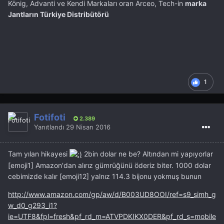
König, Advanti ve Kendi Markaları oran Arceo, Tech-in
marka
Jantların Türkiye Distribütörü
1
Fotifoti
2.389
Yanıtlandı
29 Nisan 2016
Tam yılan hikayesi
2bin dolar ne be? Altından mi yapıyorlar
[emoji1] Amazon'dan alırız gümrüğünü öderiz biter. 1000 dolar
cebimizde kalır [emoji12] yalnız 114.3 bijonu yokmuş bunun
http://www.amazon.com/gp/aw/d/B003UD8OOI/ref=s9_simh_g
w_d0_g293_i1?
ie=UTF8&fpl=fresh&pf_rd_m=ATVPDKIKX0DER&pf_rd_s=mobile