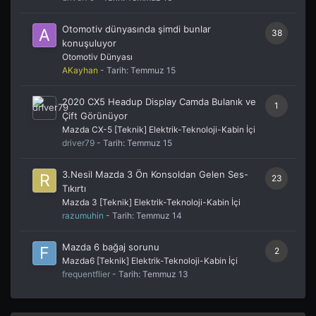
Otomotiv dünyasında şimdi bunlar
38
konuşuluyor
Otomotiv Dünyası
AKayhan
- Tarih:
Temmuz 15
2020 CX5 Headup Display Camda Bulanık ve
1
Çift Görünüyor
Mazda CX-5 [Teknik] Elektrik-Teknoloji-Kabin İçi
driver79
- Tarih:
Temmuz 15
3.Nesil Mazda 3 Ön Konsoldan Gelen Ses-
23
Tıkırtı
Mazda 3 [Teknik] Elektrik-Teknoloji-Kabin İçi
razumuhin
- Tarih:
Temmuz 14
Mazda 6 bağaj sorunu
2
Mazda6 [Teknik] Elektrik-Teknoloji-Kabin İçi
frequentflier
- Tarih:
Temmuz 13