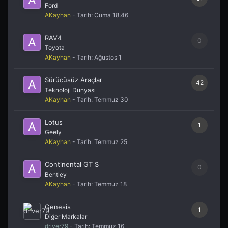
Ford
AKayhan
- Tarih:
Cuma 18:46
RAV4
0
Toyota
AKayhan
- Tarih:
Ağustos 1
Sürücüsüz Araçlar
42
Teknoloji Dünyası
AKayhan
- Tarih:
Temmuz 30
Lotus
1
Geely
AKayhan
- Tarih:
Temmuz 25
Continental GT S
0
Bentley
AKayhan
- Tarih:
Temmuz 18
Genesis
1
Diğer Markalar
driver79
- Tarih:
Temmuz 16