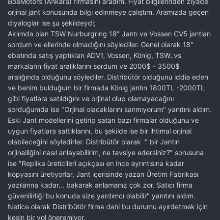
BoaMotors (Ankara) firmasını aradım. Fiyat bilgilerinden ziyade
orjinal jant konusunda bilgi edinmeye çalıştım. Aramızda geçen
diyaloglar ise şu şekildeydi;
Aklımda olan TSW Nurburgring 18" Jantı ve Vossen CV5 jantları
sordum ve ellerinde olmadığını söylediler. Genel olarak 18"
ebatında satış yaptıkları ADV1, Vossen, König, TSW..vs
markaların fiyat aralıklarını sordum ve 2000$ - 3500$
aralığında olduğunu söylediler. Distribütör olduğunu iddia eden
ve benim bulduğum bir firmada König jantın 1800TL -2000TL
gibi fiyatlara satıldığını ve orjinal olup olamayacağını
sorduğumda ise "Orjinal olacaklarını sanmıyorum" yanıtını aldım.
Eski Jant modellerini getirip satan bazı firmalar olduğunu ve
uygun fiyatlara sattıklarını, bu şekilde ise bir ihtimal orjinal
olabileceğini söyledirler. Distribütör olarak " bir Jantın
orjinalliğini nasıl anlayabilirim, ne tavsiye edersiniz?" sorusuna
ise "Replika üreticileri açıkçası en ince ayrıntısına kadar
kopyasını üretiyorlar, Jant içerisinde yazan Üretim Fabrikası
yazılarına kadar... bakarak anlamanız çok zor. Satıcı firma
güvenilirliği bu konuda size yardımcı olabilir" yanıtını aldım.
Netice olarak Distribütör firma dahi bu durumu ayırdetmek için
kesin bir yol öneremiyor.