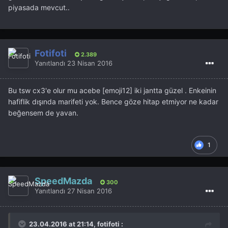
piyasada mevcut..
Fotifoti
2.389
Yanıtlandı
23 Nisan 2016
Bu tsw cx3'e olur mu acebe [emoji12] iki jantta güzel . Enkeinin
hafiflik dışında marifeti yok. Bence göze hitap etmiyor ne kadar
beğensem de yavan.
1
SpeedMazda
300
Yanıtlandı
27 Nisan 2016
23.04.2016 at 21:14, fotifoti :