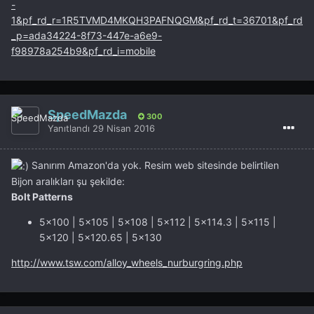
-
1&pf_rd_r=1R5TVMD4MKQH3PAFNQGM&pf_rd_t=36701&pf_rd
_p=ada34224-8f73-447e-a6e9-
f98978a254b9&pf_rd_i=mobile
SpeedMazda
300
Yanıtlandı
29 Nisan 2016
Sanırım Amazon'da yok. Resim web sitesinde belirtilen
Bijon aralıkları şu şekilde:
Bolt Patterns
5x100 | 5x105 | 5x108 | 5x112 | 5x114.3 | 5x115 |
5x120 | 5x120.65 | 5x130
http://www.tsw.com/alloy_wheels_nurburgring.php