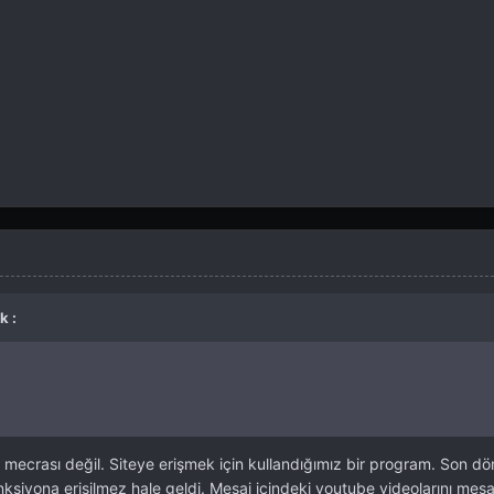
k :
a mecrası değil. Siteye erişmek için kullandığımız bir program. Son 
onksiyona erişilmez hale geldi. Mesaj içindeki youtube videolarını mes