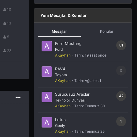
10
Yeni Mesajlar & Konular
13
Mesajlar
Konular
5
Ford Mustang
81
Ford
23
AKayhan
- Tarih:
19 saat önce
RAV4
0
Toyota
AKayhan
- Tarih:
Ağustos 1
Sürücüsüz Araçlar
42
Teknoloji Dünyası
AKayhan
- Tarih:
Temmuz 30
Lotus
1
Geely
AKayhan
- Tarih:
Temmuz 25