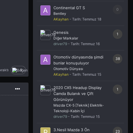
Continental GT S
0
Bentley
AKayhan
- Tarih:
Temmuz 18
Genesis
1
Diğer Markalar
driver79
- Tarih:
Temmuz 16
Otomotiv dünyasında şimdi
38
bunlar konuşuluyor
Otomotiv Dünyası
ıraktı
1
AKayhan
- Tarih:
Temmuz 15
2020 CX5 Headup Display
1
Camda Bulanık ve Çift
Görünüyor
Mazda CX-5 [Teknik] Elektrik-
Teknoloji-Kabin İçi
driver79
- Tarih:
Temmuz 15
3.Nesil Mazda 3 Ön
23