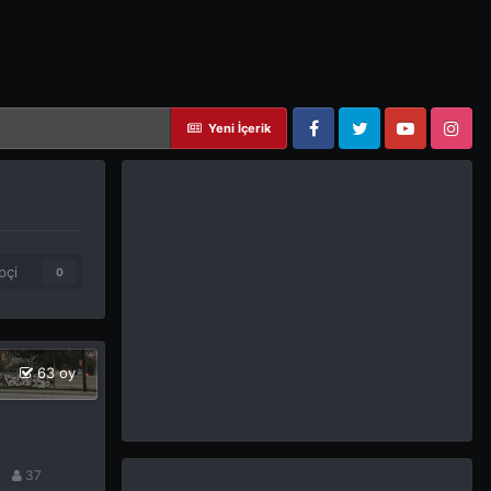
Yeni İçerik
Facebook
Twitter
YouTube
Instagram
pçi
0
63 oy
37