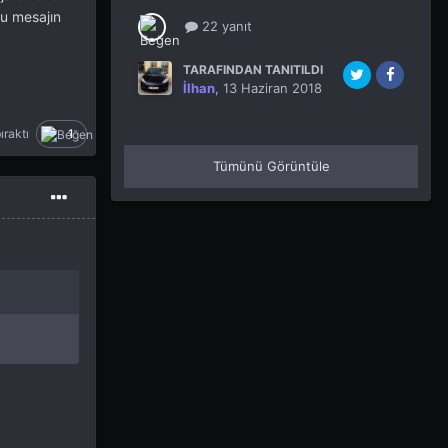
bu mesajın
22 yanıt
TARAFINDAN TANITILDI
İlhan
,
13 Haziran 2018
ıraktı
1
Tümünü Görüntüle