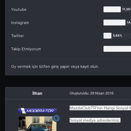
Youtube
Instagram
Twitter
Takip Etmiyorum
Oy vermek için lütfen
giriş yapın
veya
kayıt olun
.
İlhan
Oluşturuldu:
29 Nisan 2016
MazdaClubTR'nin Hangi Sosyal M
Sosyal medya adreslerimiz;