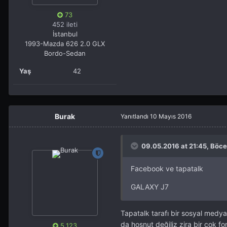
73
452 ileti
İstanbul
1993-Mazda 626 2.0 GLX
Bordo-Sedan
Yaş
42
Burak
Yanıtlandı
10 Mayıs 2016
09.05.2016 at 21:45, Böce
Facebook ve tapatalk
GALAXY J7
Tapatalk tarafı bir sosyal medy
da hoşnut değiliz zira bir çok f
5.123