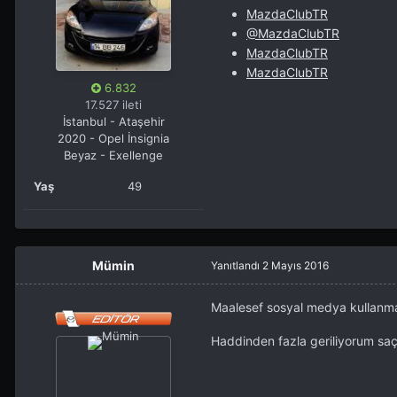
MazdaClubTR
@MazdaClubTR
MazdaClubTR
MazdaClubTR
6.832
17.527 ileti
İstanbul - Ataşehir
2020 - Opel İnsignia
Beyaz - Exellenge
Yaş
49
Mümin
Yanıtlandı
2 Mayıs 2016
Maalesef sosyal medya kullanma
Haddinden fazla geriliyorum sa