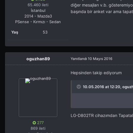
65.460 ileti
diğer mesajları v.b. gösteremiyo
İstanbul
başında bir anket var ama tapatal
2014 - Mazda3
PSense - Kırmızı - Sedan
Yaş
53
oguzhan89
Yanıtlandı
10 Mayıs 2016
Hepsinden takip ediyorum
10.05.2016 at 12:20, oguz
LG-D802TR cihazımdan Tapatalk 
277
869 ileti