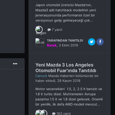
Japon otomobil üreticisi Mazda'nın,
Mazda3 adlı hatchback modelinin yeni
jenerasyonunda performanslı özel bir
versiyonun gelip gelmeyeceği çok...
7 yanıt
TARAFINDAN TANITILDI
Burak
,
3 Ekim 2019
Yeni Mazda 3 Los Angeles
Otomobil Fuar'ında Tanıtıldı
Canuck
Mazda Haberleri
bölümünde bir
haber ekledi,
28 Kasım 2018
Motor secenekleri 1.5, 2, 2.5 lt benzin ve
1.8 lt turbo dizel. Muhtemelen Avrupa
pazarina 1.5 lt ve 1.8 dizel gelecek. Onemli
bir yenilik, ilk defa AWD modeli mevcut...
163 yanıt