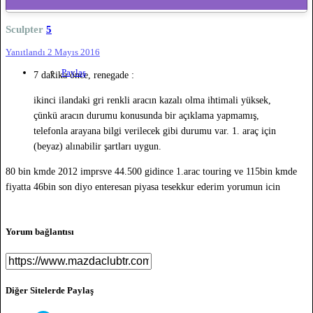
Sculpter
5
Yanıtlandı
2 Mayıs 2016
Paylaş
7 dakika önce, renegade :
ikinci ilandaki gri renkli aracın kazalı olma ihtimali yüksek,
çünkü aracın durumu konusunda bir açıklama yapmamış,
telefonla arayana bilgi verilecek gibi durumu var. 1. araç için
(beyaz) alınabilir şartları uygun.
80 bin kmde 2012 imprsve 44.500 gidince 1.arac touring ve 115bin kmde
fiyatta 46bin son diyo enteresan piyasa tesekkur ederim yorumun icin
Yorum bağlantısı
Diğer Sitelerde Paylaş