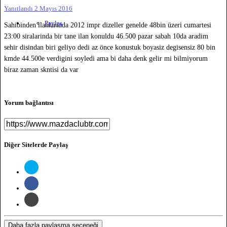
Yanıtlandı
2 Mayıs 2016
Paylaş
Sahibinden ilanlarinda 2012 impr dizeller genelde 48bin üzeri cumartesi
23:00 siralarinda bir tane ilan konuldu 46.500 pazar sabah 10da aradim
sehir disindan biri geliyo dedi az önce konustuk boyasiz degisensiz 80 bin
kmde 44.500e verdigini soyledi ama bi daha denk gelir mi bilmiyorum
biraz zaman skntisi da var
Yorum bağlantısı
Diğer Sitelerde Paylaş
Daha fazla paylaşma seçeneği