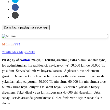
Daha fazla paylaşma seçeneği
Mümin
993
Yanıtlandı
4 Mayıs 2016
Paylaş
Birkaç ay önce 2012 makyajlı Touring aracımı ( extra olarak katlanır ayna,
led aydınlatmalar, hız sabitleyici, navigasyon vs) 30.000 km de 50.000 TL
ye aldım. Servis bakımlı ve boyasız kazasız. Açıkcası biraz beklemem
gerekti. Demem o ki bu fiyatlar bu piyasa şartlarında normal. Fiyatları da
yakından takip ediyorum. 50.000 TL nin altına 60.000 km nin altında araç
bulmak biraz hayal oluyor. Ön kaput boyalı vs olsun diyorsanız birşey
diyemem. Fakat dizel ve az km istiyorsanız 45.000 sizi üzecektir. Usta,
sanayi, servis arasında gezmektense alırken fazla verin içiniz rahat olsun
derim.