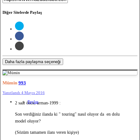
Diğer Sitelerde Paylaş
Daha fazla paylaşma seçeneği
Mümin
993
Yanıtlandı
4 Mayıs 2016
Paylaş
2 saat önce, arman-1999 :
Son verdiğiniz ilanda ki " touring" nasıl oluyor da en dolu
model oluyor?
(Sözüm tamamen ilanı veren kişiye)