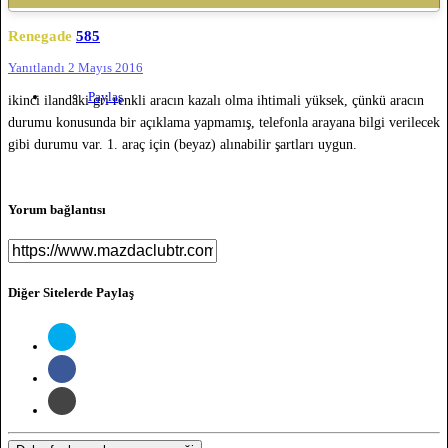
Renegade
585
Yanıtlandı
2 Mayıs 2016
Paylaş
ikinci ilandaki gri renkli aracın kazalı olma ihtimali yüksek, çünkü aracın
durumu konusunda bir açıklama yapmamış, telefonla arayana bilgi verilecek
gibi durumu var. 1. araç için (beyaz) alınabilir şartları uygun.
Yorum bağlantısı
Diğer Sitelerde Paylaş