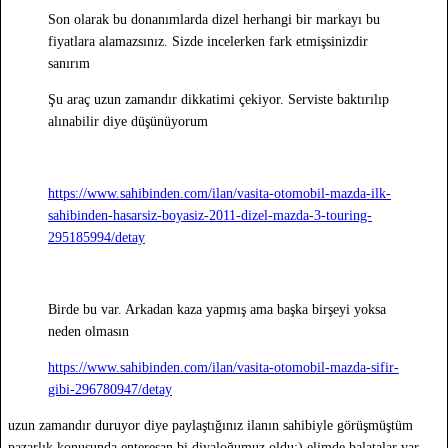
Son olarak bu donanımlarda dizel herhangi bir markayı bu
fiyatlara alamazsınız. Sizde incelerken fark etmişsinizdir
sanırım
Şu araç uzun zamandır dikkatimi çekiyor. Serviste baktırılıp
alınabilir diye düşünüyorum
https://www.sahibinden.com/ilan/vasita-otomobil-mazda-ilk-
sahibinden-hasarsiz-boyasiz-2011-dizel-mazda-3-touring-
295185994/detay
Birde bu var. Arkadan kaza yapmış ama başka birşeyi yoksa
neden olmasın
https://www.sahibinden.com/ilan/vasita-otomobil-mazda-sifir-
gibi-296780947/detay
uzun zamandır duruyor diye paylaştığınız ilanın sahibiyle görüşmüştüm
pazarlık konusunda enteresan bi diyaloğumuz oldu:) elimde balatalar var