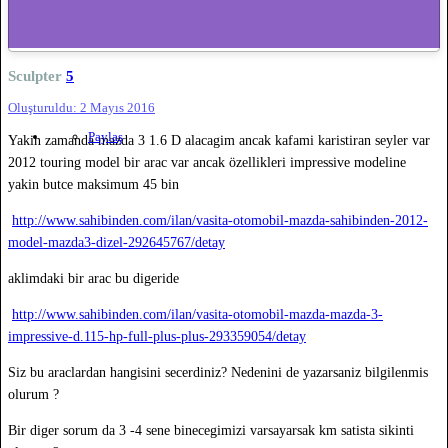
Sculpter
5
Oluşturuldu:
2 Mayıs 2016
Paylaş
Yakin zamanda mazda 3 1.6 D alacagim ancak kafami karistiran seyler var
2012 touring model bir arac var ancak özellikleri impressive modeline
yakin butce maksimum 45 bin
http://www.sahibinden.com/ilan/vasita-otomobil-mazda-sahibinden-2012-
model-mazda3-dizel-292645767/detay
aklimdaki bir arac bu digeride
http://www.sahibinden.com/ilan/vasita-otomobil-mazda-mazda-3-
impressive-d.115-hp-full-plus-plus-293359054/detay
Siz bu araclardan hangisini secerdiniz? Nedenini de yazarsaniz bilgilenmis
olurum ?
Bir diger sorum da 3 -4 sene binecegimizi varsayarsak km satista sikinti