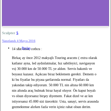
Sculpter
5
Yanıtlandı
4 Mayıs 2016
Paylaş
14 saat önce, cothcu :
Birkaç ay önce 2012 makyajlı Touring aracımı ( extra olarak
katlanır ayna, led aydınlatmalar, hız sabitleyici, navigasyon
vs) 30.000 km de 50.000 TL ye aldım. Servis bakımlı ve
boyasız kazasız. Açıkcası biraz beklemem gerekti. Demem o
ki bu fiyatlar bu piyasa şartlarında normal. Fiyatları da
yakından takip ediyorum. 50.000 TL nin altına 60.000 km
nin altında araç bulmak biraz hayal oluyor. Ön kaput boyalı
vs olsun diyorsanız birşey diyemem. Fakat dizel ve az km
istiyorsanız 45.000 sizi üzecektir. Usta, sanayi, servis arasında
gezmektense alırken fazla verin içiniz rahat olsun derim.