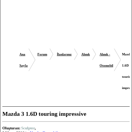
Ana
Forum
İlanlarınız
Alınık
Alınık -
Mazda
Sayfa
Otomobil
1.6D
tourin
impres
Mazda 3 1.6D touring impressive
Oluşturan:
Sculpter
,