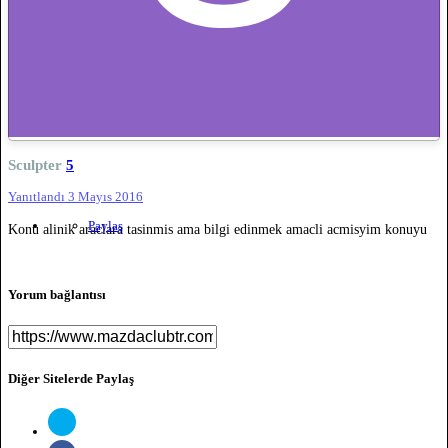
Sculpter
5
Yanıtlandı
3 Mayıs 2016
Paylaş
Konu alinik araclara tasinmis ama bilgi edinmek amacli acmisyim konuyu
Yorum bağlantısı
Diğer Sitelerde Paylaş