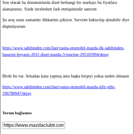
Son olarak bu donanımlarda dizel herhangi bir markayı bu fiyatlara
alamazsınız. Sizde incelerken fark etmişsinizdir sanırım
Şu araç uzun zamandır dikkatimi çekiyor. Serviste baktırılıp alınabilir diye
düşünüyorum
https://www.sahibinden.com/ilan/vasita-otomobil-mazda-ilk-sahibinden-
hasarsiz-boyasiz-2011-dizel-mazda-3-touring-295185994/detay
Birde bu var. Arkadan kaza yapmış ama başka birşeyi yoksa neden olmasın
https://www.sahibinden.com/ilan/vasita-otomobil-mazda-sifir-gibi-
296780947/detay
Yorum bağlantısı