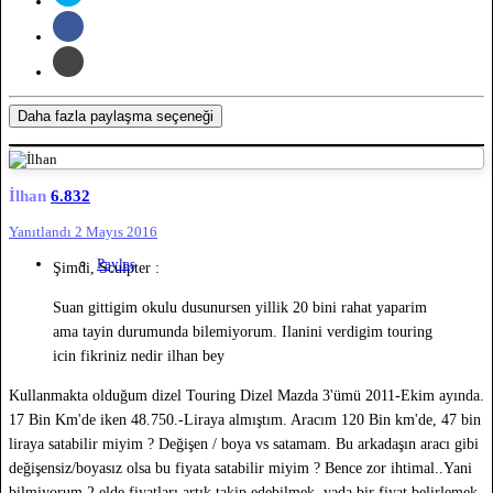
Daha fazla paylaşma seçeneği
İlhan
6.832
Yanıtlandı
2 Mayıs 2016
Paylaş
Şimdi, Sculpter :
Suan gittigim okulu dusunursen yillik 20 bini rahat yaparim
ama tayin durumunda bilemiyorum. Ilanini verdigim touring
icin fikriniz nedir ilhan bey
Kullanmakta olduğum dizel Touring Dizel Mazda 3'ümü 2011-Ekim ayında.
17 Bin Km'de iken 48.750.-Liraya almıştım. Aracım 120 Bin km'de, 47 bin
liraya satabilir miyim ? Değişen / boya vs satamam. Bu arkadaşın aracı gibi
değişensiz/boyasız olsa bu fiyata satabilir miyim ? Bence zor ihtimal..Yani
bilmiyorum 2.elde fiyatları artık takip edebilmek, yada bir fiyat belirlemek