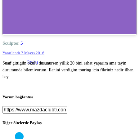
Sculpter
5
Yanıtlandı
2 Mayıs 2016
Paylaş
Suan gittigim okulu dusunursen yillik 20 bini rahat yaparim ama tayin
durumunda bilemiyorum. Ilanini verdigim touring icin fikriniz nedir ilhan
bey
Yorum bağlantısı
Diğer Sitelerde Paylaş