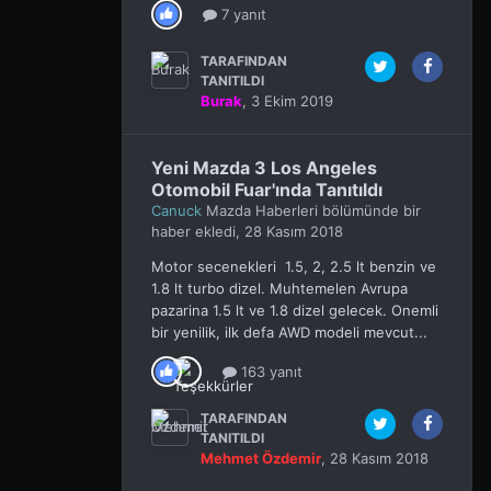
7 yanıt
TARAFINDAN
TANITILDI
Burak
,
3 Ekim 2019
Yeni Mazda 3 Los Angeles
Otomobil Fuar'ında Tanıtıldı
Canuck
Mazda Haberleri
bölümünde bir
haber ekledi,
28 Kasım 2018
Motor secenekleri 1.5, 2, 2.5 lt benzin ve
1.8 lt turbo dizel. Muhtemelen Avrupa
pazarina 1.5 lt ve 1.8 dizel gelecek. Onemli
bir yenilik, ilk defa AWD modeli mevcut...
163 yanıt
TARAFINDAN
TANITILDI
Mehmet Özdemir
,
28 Kasım 2018