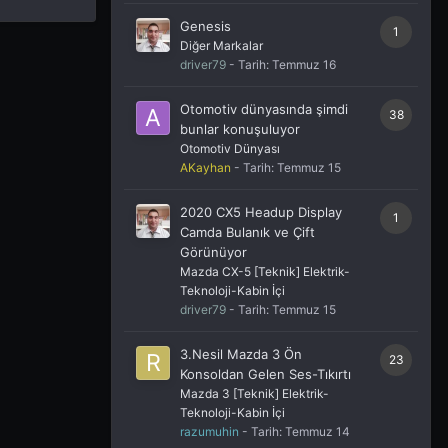
Genesis
1
Diğer Markalar
driver79
- Tarih:
Temmuz 16
Otomotiv dünyasında şimdi
38
bunlar konuşuluyor
Otomotiv Dünyası
AKayhan
- Tarih:
Temmuz 15
2020 CX5 Headup Display
1
Camda Bulanık ve Çift
Görünüyor
Mazda CX-5 [Teknik] Elektrik-
Teknoloji-Kabin İçi
driver79
- Tarih:
Temmuz 15
3.Nesil Mazda 3 Ön
23
Konsoldan Gelen Ses-Tıkırtı
Mazda 3 [Teknik] Elektrik-
Teknoloji-Kabin İçi
razumuhin
- Tarih:
Temmuz 14