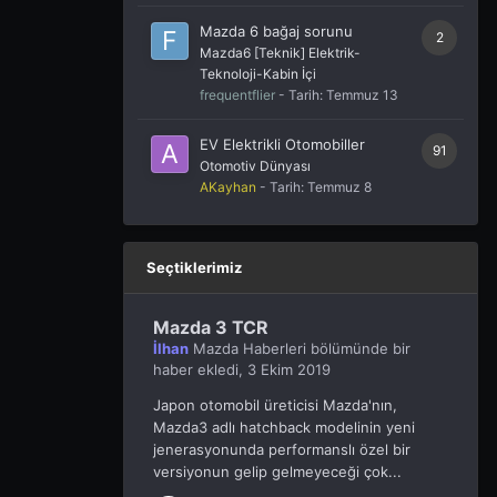
Mazda 6 bağaj sorunu
2
Mazda6 [Teknik] Elektrik-
Teknoloji-Kabin İçi
frequentflier
- Tarih:
Temmuz 13
EV Elektrikli Otomobiller
91
Otomotiv Dünyası
AKayhan
- Tarih:
Temmuz 8
Seçtiklerimiz
Mazda 3 TCR
İlhan
Mazda Haberleri
bölümünde bir
haber ekledi,
3 Ekim 2019
Japon otomobil üreticisi Mazda'nın,
Mazda3 adlı hatchback modelinin yeni
jenerasyonunda performanslı özel bir
versiyonun gelip gelmeyeceği çok...