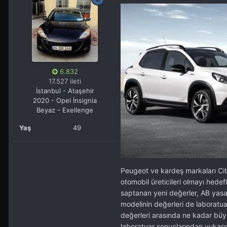
6.832
17.527 ileti
İstanbul - Ataşehir
2020 - Opel İnsignia
Beyaz - Exellenge
Yaş
49
Peugeot ve kardeş markaları Cit
otomobil üreticileri olmayı hedef
saptanan yeni değerler, AB yasal
modelinin değerleri de laboratua
değerleri arasında ne kadar büy
laboratuar sonuçlarından yukarı