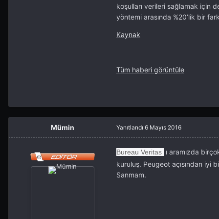
koşulları verileri sağlamak için
yöntemi arasında %20’lik bir fark 
Kaynak
Tüm haberi görüntüle
Mümin
Yanıtlandı
6 Mayıs 2016
ı aramızda birçok
Bureau Veritas
kuruluş. Peugeot açısından iyi bir
Sanmam.