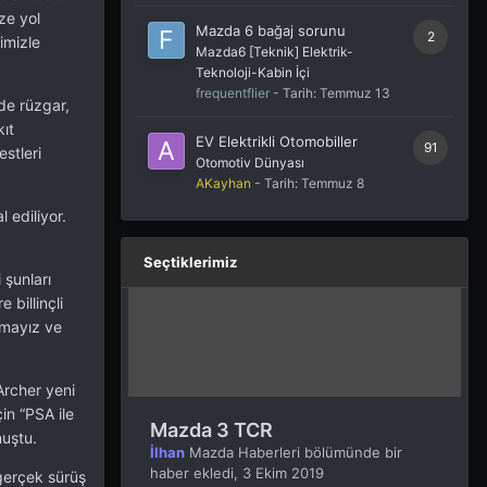
ze yol
Mazda 6 bağaj sorunu
2
imizle
Mazda6 [Teknik] Elektrik-
Teknoloji-Kabin İçi
frequentflier
- Tarih:
Temmuz 13
nde rüzgar,
kıt
EV Elektrikli Otomobiller
91
estleri
Otomotiv Dünyası
AKayhan
- Tarih:
Temmuz 8
l ediliyor.
Seçtiklerimiz
 şunları
 billinçli
rmayız ve
Archer yeni
in “PSA ile
Mazda 3 TCR
nuştu.
İlhan
Mazda Haberleri
bölümünde bir
haber ekledi,
3 Ekim 2019
gerçek sürüş