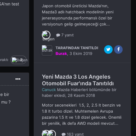
A’nın test
Japon otomobil üreticisi Mazda'nın,
Mazda3 adlı hatchback modelinin yeni
jenerasyonunda performanslı özel bir
versiyonun gelip gelmeyeceği çok...
7 yanıt
TARAFINDAN TANITILDI
Burak
,
3 Ekim 2019
raktı
3
Yeni Mazda 3 Los Angeles
Otomobil Fuar'ında Tanıtıldı
Canuck
Mazda Haberleri
bölümünde bir
e bir
haber ekledi,
28 Kasım 2018
r mu ?
Motor secenekleri 1.5, 2, 2.5 lt benzin ve
1.8 lt turbo dizel. Muhtemelen Avrupa
pazarina 1.5 lt ve 1.8 dizel gelecek. Onemli
bir yenilik, ilk defa AWD modeli mevcut...
163 yanıt