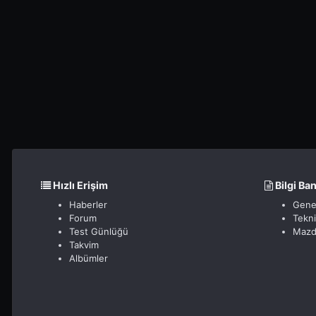
Hızlı Erişim
Bilgi Ba
Haberler
Gene
Forum
Tekn
Test Günlüğü
Mazd
Takvim
Albümler