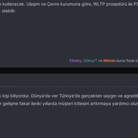
 de kullanacak. Ulaşım ve Çevre kurumuna göre, WLTP prosedürü ile PS
olabilir.
Efebey
,
GökayT
ve
Mümin
buna ifade bı
 kişi biliyordur. Dünya'da ver Türkiye'de gerçekten saygın ve agredit
 gelişme fakat ileriki yıllarda müşteri kitlesini arttırmaya yardımcı olu