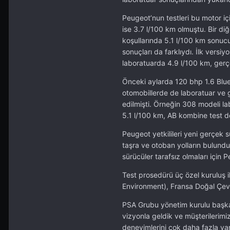
Peugeot’nun testleri bu motor iç
ise 3.7 l/100 km olmuştu. Bir di
koşullarında 5.1 l/100 km sonucu
sonuçları da farklıydı. İlk versi
laboratuarda 4.9 l/100 km, gerç
Önceki aylarda 120 bhp 1.6 Blu
otomobillerde de laboratuar ve ge
edilmişti. Örneğin 308 modeli l
5.1 l/100 km, AB kombine test de
Peugeot yetkilileri yeni gerçek sü
taşra ve otoban yolların bulundu
sürücüler tarafsız olmaları için 
Test prosedürü üç özel kuruluş i
Environment), Fransa Doğal Çev
PSA Grubu yönetim kurulu başkanı
vizyonla geldik ve müşterilerimi
deneyimlerini çok daha fazla y