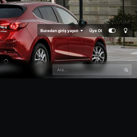
Buradan giriş yapın
Üye Ol