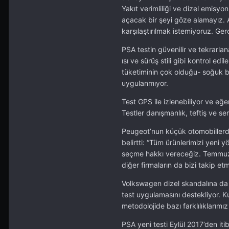
Yakıt verimliliği ve dizel emisy
açacak bir şeyi göze alamayız. 
karşılaştırılmak istemiyoruz. Ger
PSA testin güvenilir ve tekrarlan
ısı ve sürüş stili gibi kontrol ed
tüketiminin çok olduğu- soğuk baş
uygulanmıyor.
Test GPS ile izlenebiliyor ve eğer 
Testler danışmanlık, teftiş ve se
Peugeot’nun küçük otomobillerden 
belirtti: “Tüm ürünlerimizi yeni 
seçme hakkı vereceğiz. Temmuz a
diğer firmaların da bizi takip et
Volkswagen dizel skandalına da 
test uygulamasını destekliyor. Ku
metodolojide bazı farklılıklarımı
PSA yeni testi Eylül 2017’den i