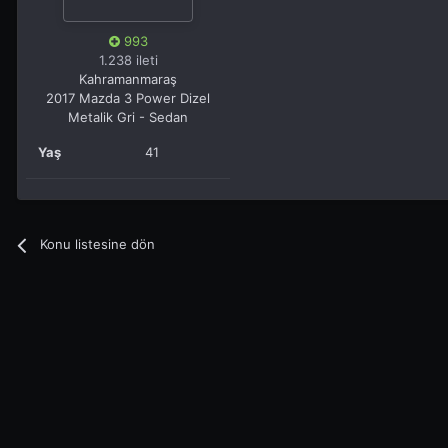
993
1.238 ileti
Kahramanmaraş
2017 Mazda 3 Power Dizel
Metalik Gri - Sedan
Yaş
41
Konu listesine dön