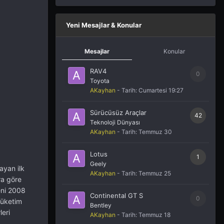
Yeni Mesajlar & Konular
Mesajlar
Konular
RAV4
0
Toyota
AKayhan
- Tarih:
Cumartesi 19:27
Sürücüsüz Araçlar
42
Teknoloji Dünyası
AKayhan
- Tarih:
Temmuz 30
Lotus
1
Geely
ayan ilk
AKayhan
- Tarih:
Temmuz 25
ra göre
eni 2008
Continental GT S
0
tüketim
Bentley
leri
AKayhan
- Tarih:
Temmuz 18