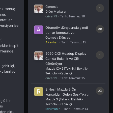
Genesis
1
deki sonuç
Diğer Markalar
ürüş
driver79
- Tarih:
Temmuz 16
boratuar
versiyon ise
Otomotiv dünyasında şimdi
38
bunlar konuşuluyor
Otomotiv Dünyası
 3
AKayhan
- Tarih:
Temmuz 15
rklar tespit
mlerinde)
2020 CX5 Headup Display
1
Camda Bulanık ve Çift
Görünüyor
şehir içi,
Mazda CX-5 [Teknik] Elektrik-
llanılıyor,
Teknoloji-Kabin İçi
driver79
- Tarih:
Temmuz 15
3.Nesil Mazda 3 Ön
23
Konsoldan Gelen Ses-Tıkırtı
Mazda 3 [Teknik] Elektrik-
çlü bir
Teknoloji-Kabin İçi
üş
razumuhin
- Tarih:
Temmuz 14
den oldu.