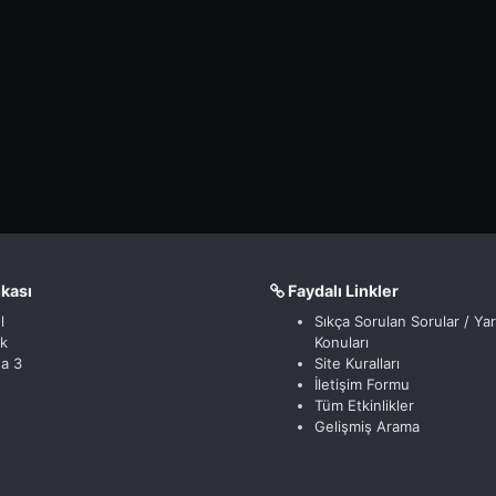
nkası
Faydalı Linkler
l
Sıkça Sorulan Sorular / Ya
ik
Konuları
a 3
Site Kuralları
İletişim Formu
Tüm Etkinlikler
Gelişmiş Arama