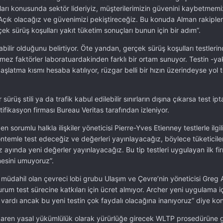
onları konusunda sektör lideriyiz, müşterilerimizin güvenini kaybetmemi
Açık olacağız ve güvenimizi pekiştireceğiz. Bu konuda Alman rakipler
çek sürüş koşulları yakıt tüketim sonuçları bunun için bir adım”.
abilir olduğunu belirtiyor. Öte yandan, gerçek sürüş koşulları testleri
ilemez faktörler laboratuardakinden farklı bir ortam sunuyor. Testin -ya
latma kısmı hesaba katılıyor, rüzgar belli bir hızın üzerindeyse yol t
sürüş stili ya da trafik kabul edilebilir sınırların dışına çıkarsa test ipta
rtifikasyon firması Bureau Veritas tarafından izleniyor.
sorumlu halkla ilişkiler yöneticisi Pierre-Yves Etienney testlerle ilgili
yöntemle test edeceğiz ve değerleri yayınlayacağız, böylece tüketicilere
yında yeni değerler yayınlayacağız. Bu tip testleri uygulayan ilk fi
mesini umuyoruz”.
müdahil olan çevreci lobi grubu Ulaşım ve Çevre’nin yöneticisi Greg 
rum test sürecine katkıları için ücret almıyor. Archer yeni uygulama iç
z vardı ancak bu yeni testin çok faydalı olacağına inanıyoruz” diye ko
tibaren yasal yükümlülük olarak yürürlüğe girecek WLTP prosedürüne 