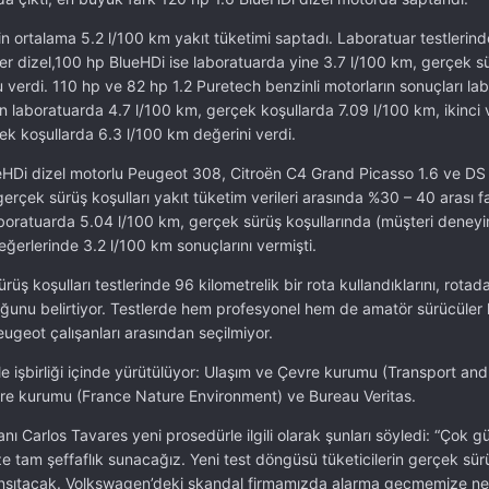
in ortalama 5.2 l/100 km yakıt tüketimi saptadı. Laboratuar testlerin
ğer dizel,100 hp BlueHDi ise laboratuarda yine 3.7 l/100 km, gerçek s
 verdi. 110 hp ve 82 hp 1.2 Puretech benzinli motorların sonuçları la
yon laboratuarda 4.7 l/100 km, gerçek koşullarda 7.09 l/100 km, ikinci 
ek koşullarda 6.3 l/100 km değerini verdi.
eHDi dizel motorlu Peugeot 308, Citroën C4 Grand Picasso 1.6 ve DS
rçek sürüş koşulları yakıt tüketim verileri arasında %30 – 40 arası fa
aboratuarda 5.04 l/100 km, gerçek sürüş koşullarında (müşteri deneyi
ğerlerinde 3.2 l/100 km sonuçlarını vermişti.
rüş koşulları testlerinde 96 kilometrelik bir rota kullandıklarını, rotada 
ğunu belirtiyor. Testlerde hem profesyonel hem de amatör sürücüler ku
Peugeot çalışanları arasından seçilmiyor.
le işbirliği içinde yürütülüyor: Ulaşım ve Çevre kurumu (Transport and
re kurumu (France Nature Environment) ve Bureau Veritas.
 Carlos Tavares yeni prosedürle ilgili olarak şunları söyledi: “Çok gü
ze tam şeffaflık sunacağız. Yeni test döngüsü tüketicilerin gerçek sür
ansıtacak. Volkswagen’deki skandal firmamızda alarma geçmemize ne