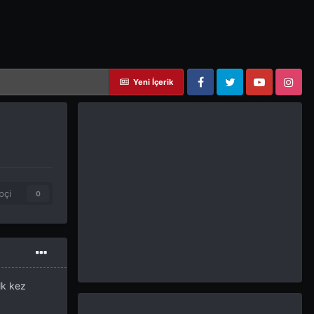
Yeni İçerik
Facebook
Twitter
YouTube
Instagram
pçi
0
lk kez