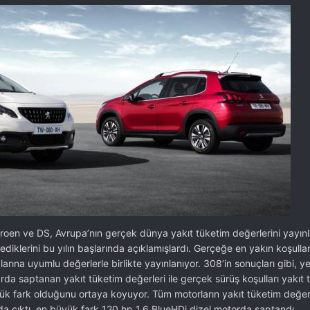
roen ve DS, Avrupa’nın gerçek dünya yakıt tüketim değerlerini yayınl
lediklerini bu yılın başlarında açıklamışlardı. Gerçeğe en yakın koşulla
arına uyumlu değerlerle birlikte yayınlanıyor. 308’in sonuçları gibi, y
rda saptanan yakıt tüketim değerleri ile gerçek sürüş koşulları yakıt 
ük fark olduğunu ortaya koyuyor. Tüm motorların yakıt tüketim değer
da çıktı, en büyük fark 120 hp 1.6 BlueHDi dizel motorda saptandı.