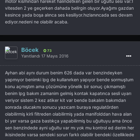
motor kısmından hareket halindetken gelen bir uğultu sesi var.1
vitesden 2 ye geçerken dahada belirgin oluyor.Ayağımı gazdan
kesince yada boşa alınca ses kesiliyor.hızlanıncada ses devam
ediyor.nedeni ne olabilir acaba.
Böcek
73
Yanıtlandı
17 Mayıs 2016
Ayhan abi aynı durum benim 626 dada var benzindeyken
yapmıyor benimki lpg de kullanırken yapıyor bende sormuştum
konu açmıştım ama çözümüne yönelik bir sonuç çıkmamıştı
benim lpg bakım zamanim gelmiş kontak kapatınca sesli uyarı
veriyor sistem 2 kez atiker kit var bende bakalım bakımdan
sonrada olucakmı sonucu yazıcam buraya regulatörden
olabilirmiş kirli filtreden olabilirmiş yada manifolddan hava alan
bi yer varsa gaza bastıkça yapabilirmiş bu uğultuyu ama önce
sen benzindede ayni uğultu var mı yok mu kontrol ed derim her
ikisindede varsa sendeki sorun farklı olabilir bendeki özelliklede