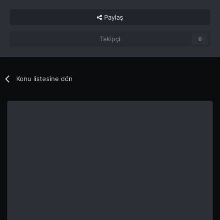
Paylaş
Takipçi
0
Konu listesine dön