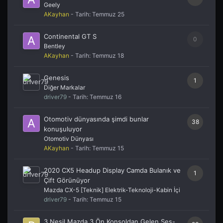
Geely
AKayhan
- Tarih:
Temmuz 25
Continental GT S
0
Bentley
AKayhan
- Tarih:
Temmuz 18
Genesis
1
Diğer Markalar
driver79
- Tarih:
Temmuz 16
Otomotiv dünyasında şimdi bunlar
38
konuşuluyor
Otomotiv Dünyası
AKayhan
- Tarih:
Temmuz 15
2020 CX5 Headup Display Camda Bulanık ve
1
Çift Görünüyor
Mazda CX-5 [Teknik] Elektrik-Teknoloji-Kabin İçi
driver79
- Tarih:
Temmuz 15
3.Nesil Mazda 3 Ön Konsoldan Gelen Ses-