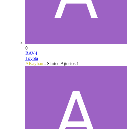
0
RAV4
Toyota
AKayhan
- Started
Ağustos 1