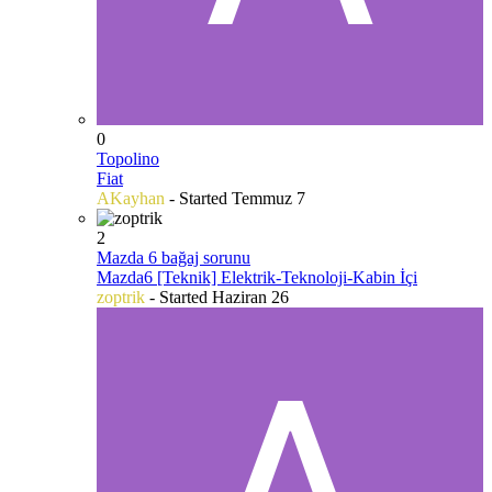
0
Topolino
Fiat
AKayhan
- Started
Temmuz 7
2
Mazda 6 bağaj sorunu
Mazda6 [Teknik] Elektrik-Teknoloji-Kabin İçi
zoptrik
- Started
Haziran 26