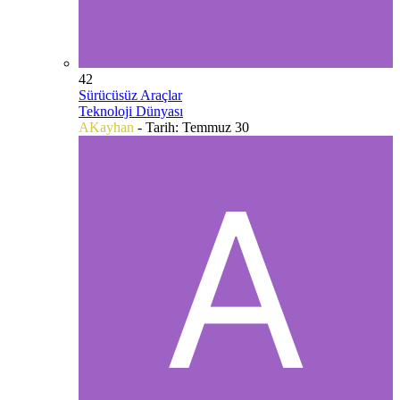
42
Sürücüsüz Araçlar
Teknoloji Dünyası
AKayhan
- Tarih:
Temmuz 30