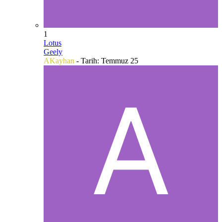
1
Lotus
Geely
AKayhan
- Tarih:
Temmuz 25