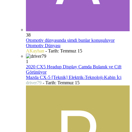
38
Otomotiv dünyasında şimdi bunlar konuşuluyor
Otomotiv Dünyası
AKayhan
- Tarih:
Temmuz 15
1
2020 CX5 Headup Display Camda Bulanık ve Çift
Görünüyor
Mazda CX-5 [Teknik] Elektrik-Teknoloji-Kabin İçi
driver79
- Tarih:
Temmuz 15