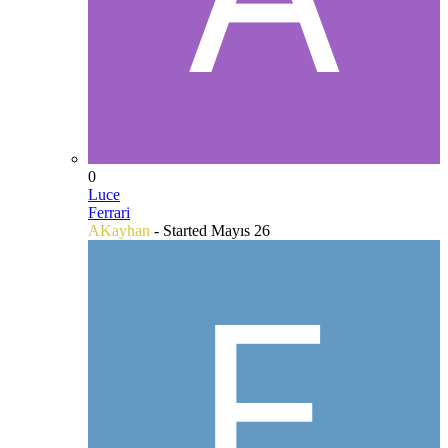
0
Luce
Ferrari
AKayhan
- Started
Mayıs 26