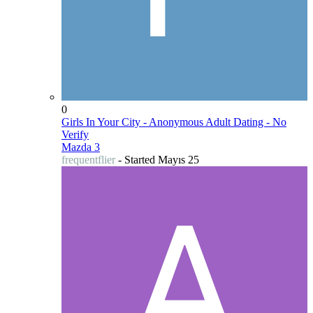
0
Girls In Your City - Anonymous Adult Dating - No
Verify
Mazda 3
frequentflier
- Started
Mayıs 25