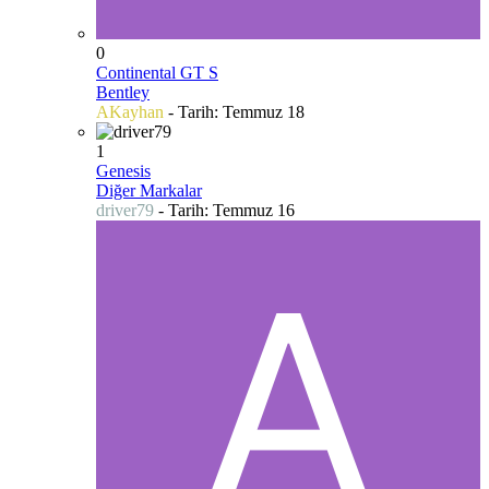
0
Continental GT S
Bentley
AKayhan
- Tarih:
Temmuz 18
1
Genesis
Diğer Markalar
driver79
- Tarih:
Temmuz 16