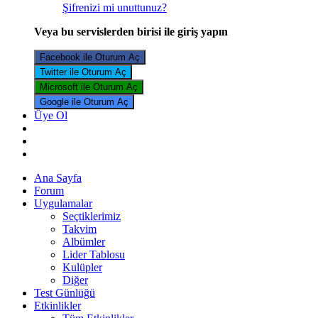
Şifrenizi mi unuttunuz?
Veya bu servislerden birisi ile giriş yapın
Facebook ile Oturum Aç
Twitter ile Oturum Aç
Microsoft ile Oturum Aç
Google ile Oturum Aç
Üye Ol
Ana Sayfa
Forum
Uygulamalar
Seçtiklerimiz
Takvim
Albümler
Lider Tablosu
Kulüpler
Diğer
Test Günlüğü
Etkinlikler