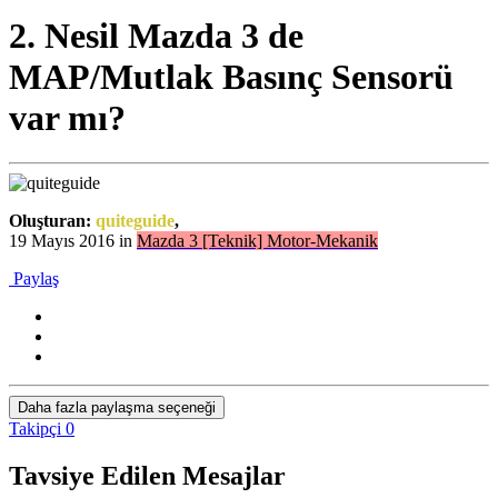
2. Nesil Mazda 3 de
MAP/Mutlak Basınç Sensorü
var mı?
Oluşturan:
quiteguide
,
19 Mayıs 2016
in
Mazda 3 [Teknik] Motor-Mekanik
Paylaş
Daha fazla paylaşma seçeneği
Takipçi
0
Tavsiye Edilen Mesajlar