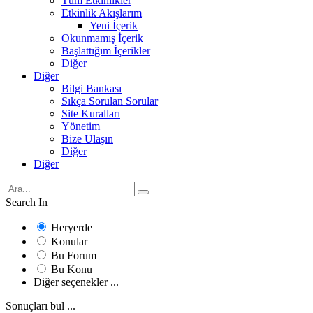
Tüm Etkinlikler
Etkinlik Akışlarım
Yeni İçerik
Okunmamış İçerik
Başlattığım İçerikler
Diğer
Diğer
Bilgi Bankası
Sıkça Sorulan Sorular
Site Kuralları
Yönetim
Bize Ulaşın
Diğer
Diğer
Search In
Heryerde
Konular
Bu Forum
Bu Konu
Diğer seçenekler ...
Sonuçları bul ...