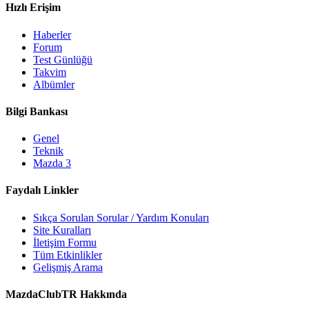
Hızlı Erişim
Haberler
Forum
Test Günlüğü
Takvim
Albümler
Bilgi Bankası
Genel
Teknik
Mazda 3
Faydalı Linkler
Sıkça Sorulan Sorular / Yardım Konuları
Site Kuralları
İletişim Formu
Tüm Etkinlikler
Gelişmiş Arama
MazdaClubTR Hakkında