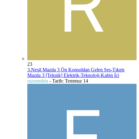
23
3.Nesil Mazda 3 Ön Konsoldan Gelen Ses-Tıkırtı
Mazda 3 [Teknik] Elektrik-Teknoloji-Kabin İçi
razumuhin
- Tarih:
Temmuz 14