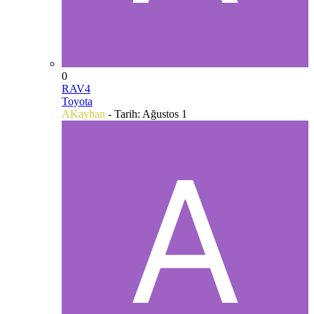
0
RAV4
Toyota
AKayhan
- Tarih:
Ağustos 1