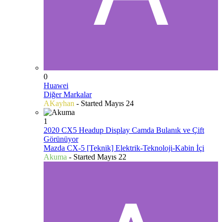
0
Huawei
Diğer Markalar
AKayhan
- Started
Mayıs 24
1
2020 CX5 Headup Display Camda Bulanık ve Çift
Görünüyor
Mazda CX-5 [Teknik] Elektrik-Teknoloji-Kabin İçi
Akuma
- Started
Mayıs 22