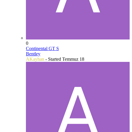
0
Continental GT S
Bentley
AKayhan
- Started
Temmuz 18