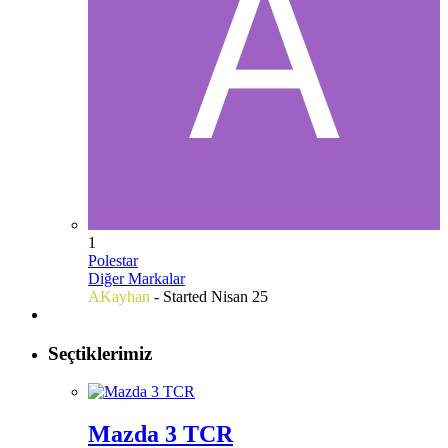
1
Polestar
Diğer Markalar
AKayhan
- Started
Nisan 25
Seçtiklerimiz
Mazda 3 TCR