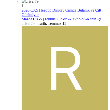
1
2020 CX5 Headup Display Camda Bulanık ve Çift
Görünüyor
Mazda CX-5 [Teknik] Elektrik-Teknoloji-Kabin İçi
driver79
- Tarih:
Temmuz 15