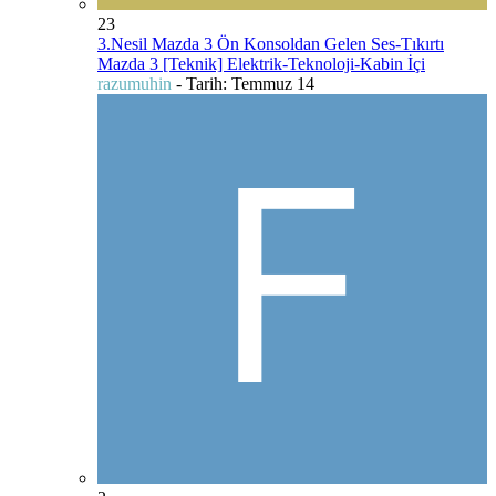
23
3.Nesil Mazda 3 Ön Konsoldan Gelen Ses-Tıkırtı
Mazda 3 [Teknik] Elektrik-Teknoloji-Kabin İçi
razumuhin
- Tarih:
Temmuz 14