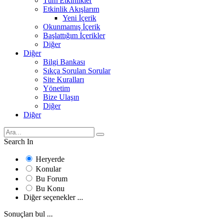
Tüm Etkinlikler
Etkinlik Akışlarım
Yeni İçerik
Okunmamış İçerik
Başlattığım İçerikler
Diğer
Diğer
Bilgi Bankası
Sıkça Sorulan Sorular
Site Kuralları
Yönetim
Bize Ulaşın
Diğer
Diğer
Search In
Heryerde
Konular
Bu Forum
Bu Konu
Diğer seçenekler ...
Sonuçları bul ...