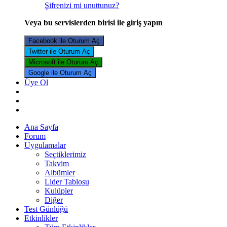
Şifrenizi mi unuttunuz?
Veya bu servislerden birisi ile giriş yapın
Facebook ile Oturum Aç
Twitter ile Oturum Aç
Microsoft ile Oturum Aç
Google ile Oturum Aç
Üye Ol
Ana Sayfa
Forum
Uygulamalar
Seçtiklerimiz
Takvim
Albümler
Lider Tablosu
Kulüpler
Diğer
Test Günlüğü
Etkinlikler