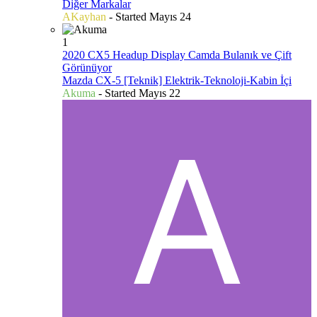
Diğer Markalar
AKayhan
- Started
Mayıs 24
1
2020 CX5 Headup Display Camda Bulanık ve Çift
Görünüyor
Mazda CX-5 [Teknik] Elektrik-Teknoloji-Kabin İçi
Akuma
- Started
Mayıs 22