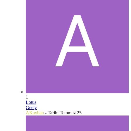
1
Lotus
Geely
AKayhan
- Tarih:
Temmuz 25