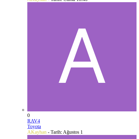
0
RAV4
Toyota
AKayhan
- Tarih:
Ağustos 1