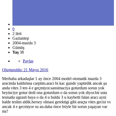
0
2 ileti
Gaziantep
2004-mazda 3
Gümüş
Yaş
38
Paylaş
Oluşturuldu:
21 Mayıs 2016
Merhaba arkadaşlar 1 ay önce 2004 model otomatik mazda 3
aracimla kaldırima carptim.araci bi kac gunde yaptirdik ancak şu
anda vites 3 ten 4 e geçmiyor.sansimaciya goturdum sorun yok
beyinciye gotur dedi ona goturdum o da sorun yok diyor.bir usta
tesisatla ugrasti baya o da 4 u buldu 3 u kaybetti falan aracı ayni
halde teslim aldik.hersey olmasi gerektigi gibi araçta vites gecisi vs
ancak 4 e gecmiyor su an.daha önce böyle bir sorun yaşayan var
mı?