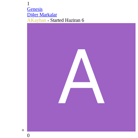
1
Genesis
Diğer Markalar
AKayhan
- Started
Haziran 6
0