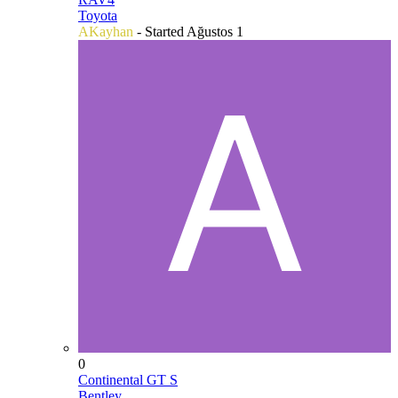
Toyota
AKayhan
- Started
Ağustos 1
0
Continental GT S
Bentley