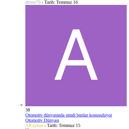
driver79
- Tarih:
Temmuz 16
38
Otomotiv dünyasında şimdi bunlar konuşuluyor
Otomotiv Dünyası
AKayhan
- Tarih:
Temmuz 15