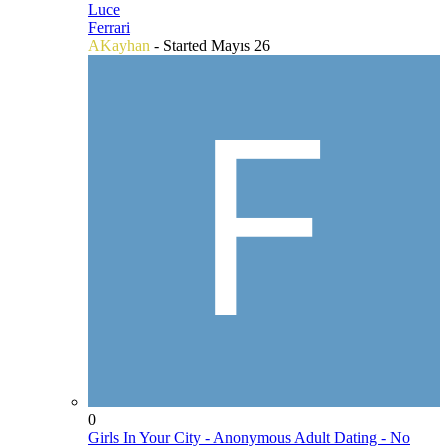
Luce
Ferrari
AKayhan
- Started
Mayıs 26
0
Girls In Your City - Anonymous Adult Dating - No