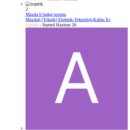
2
Mazda 6 bağaj sorunu
Mazda6 [Teknik] Elektrik-Teknoloji-Kabin İçi
zoptrik
- Started
Haziran 26