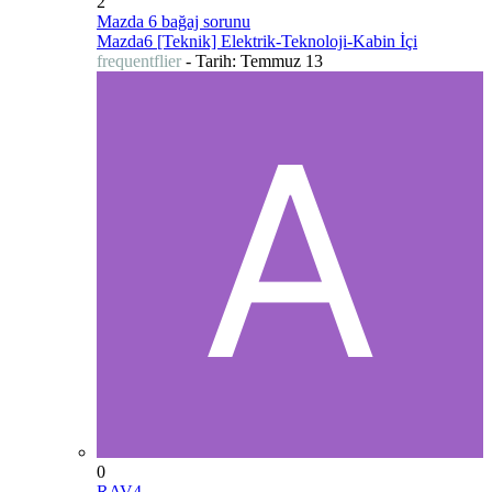
2
Mazda 6 bağaj sorunu
Mazda6 [Teknik] Elektrik-Teknoloji-Kabin İçi
frequentflier
- Tarih:
Temmuz 13
0
RAV4