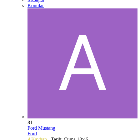
Konular
81
Ford Mustang
Ford
AKayhan
- Tarih:
Cuma 18:46