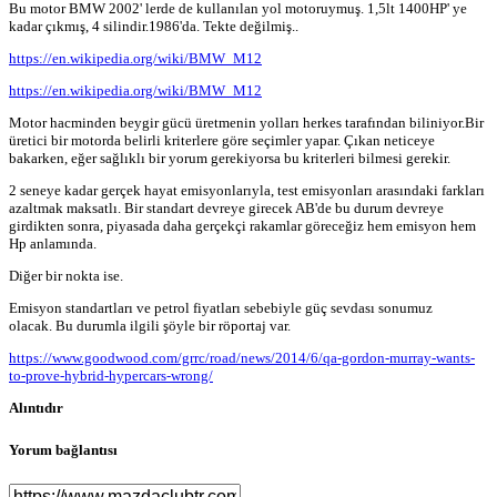
Bu motor BMW 2002' lerde de kullanılan yol motoruymuş. 1,5lt 1400HP' ye
kadar çıkmış, 4 silindir.1986'da. Tekte değilmiş..
https://en.wikipedia.org/wiki/BMW_M12
https://en.wikipedia.org/wiki/BMW_M12
Motor hacminden beygir gücü üretmenin yolları herkes tarafından biliniyor.Bir
üretici bir motorda belirli kriterlere göre seçimler yapar. Çıkan neticeye
bakarken, eğer sağlıklı bir yorum gerekiyorsa bu kriterleri bilmesi gerekir.
2 seneye kadar gerçek hayat emisyonlarıyla, test emisyonları arasındaki farkları
azaltmak maksatlı. Bir standart devreye girecek AB'de bu durum devreye
girdikten sonra, piyasada daha gerçekçi rakamlar göreceğiz hem emisyon hem
Hp anlamında.
Diğer bir nokta ise.
Emisyon standartları ve petrol fiyatları sebebiyle güç sevdası sonumuz
olacak. Bu durumla ilgili şöyle bir röportaj var.
https://www.goodwood.com/grrc/road/news/2014/6/qa-gordon-murray-wants-
to-prove-hybrid-hypercars-wrong/
Alıntıdır
Yorum bağlantısı