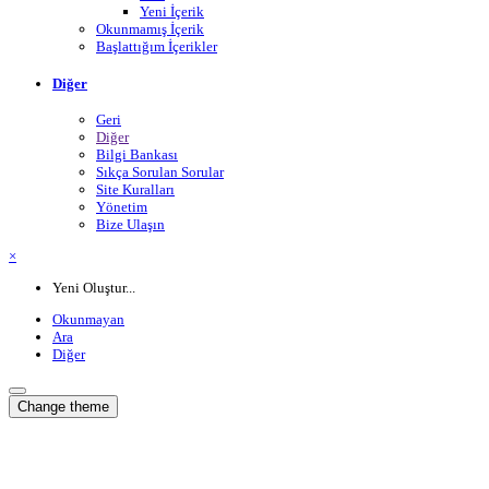
Yeni İçerik
Okunmamış İçerik
Başlattığım İçerikler
Diğer
Geri
Diğer
Bilgi Bankası
Sıkça Sorulan Sorular
Site Kuralları
Yönetim
Bize Ulaşın
×
Yeni Oluştur...
Okunmayan
Ara
Diğer
Change theme