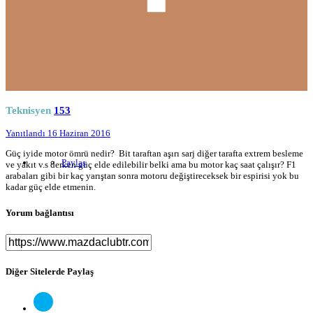
Teknisyen
153
Yanıtlandı
16 Haziran 2016
Güç iyide motor ömrü nedir? Bit taraftan aşırı sarj diğer tarafta extrem besleme
Paylaş
ve yakıt v.s derken güç elde edilebilir belki ama bu motor kaç saat çalışır? F1
arabaları gibi bir kaç yarıştan sonra motoru değiştireceksek bir espirisi yok bu
kadar güç elde etmenin.
Yorum bağlantısı
Diğer Sitelerde Paylaş