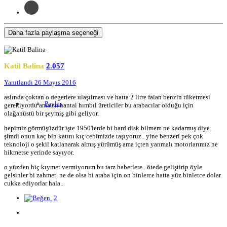
Daha fazla paylaşma seçeneği
Katil Balina
2.057
Yanıtlandı
26 Mayıs 2016
aslında çoktan o degerlere ulaşılması ve hatta 2 litre falan benzin tüketmesi
Paylaş
gerekiyordu ama en hantal hımbıl üreticiler bu arabacılar olduğu için
olağanüstü bir şeymiş gibi geliyor.
hepimiz görmüşüzdür işte 1950'lerde bi hard disk bilmem ne kadarmış diye.
şimdi onun kaç bin katını kıç cebimizde taşıyoruz.. yine benzeri pek çok
teknoloji o şekil katlanarak almış yürümüş ama içten yanmalı motorlarımız ne
hikmetse yerinde sayıyor.
o yüzden hiç kıymet vermiyorum bu tarz haberlere.. ötede geliştirip öyle
gelsinler bi zahmet. ne de olsa bi araba için on binlerce hatta yüz binlerce dolar
cukka ediyorlar hala..
2