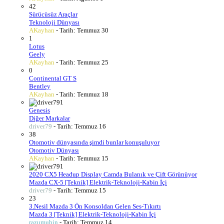
42
Sürücüsüz Araçlar
Teknoloji Dünyası
AKayhan
- Tarih:
Temmuz 30
1
Lotus
Geely
AKayhan
- Tarih:
Temmuz 25
0
Continental GT S
Bentley
AKayhan
- Tarih:
Temmuz 18
1
Genesis
Diğer Markalar
driver79
- Tarih:
Temmuz 16
38
Otomotiv dünyasında şimdi bunlar konuşuluyor
Otomotiv Dünyası
AKayhan
- Tarih:
Temmuz 15
1
2020 CX5 Headup Display Camda Bulanık ve Çift Görünüyor
Mazda CX-5 [Teknik] Elektrik-Teknoloji-Kabin İçi
driver79
- Tarih:
Temmuz 15
23
3.Nesil Mazda 3 Ön Konsoldan Gelen Ses-Tıkırtı
Mazda 3 [Teknik] Elektrik-Teknoloji-Kabin İçi
razumuhin
- Tarih:
Temmuz 14