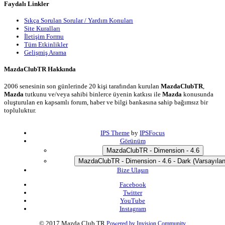
Faydalı Linkler
Sıkça Sorulan Sorular / Yardım Konuları
Site Kuralları
İletişim Formu
Tüm Etkinlikler
Gelişmiş Arama
MazdaClubTR Hakkında
2006 senesinin son günlerinde 20 kişi tarafından kurulan
MazdaClubTR
,
Mazda
tutkunu ve/veya sahibi binlerce üyenin katkısı ile
Mazda
konusunda
oluşturulan en kapsamlı forum, haber ve bilgi bankasına sahip bağımsız bir
topluluktur.
IPS Theme
by
IPSFocus
Görünüm
MazdaClubTR - Dimension - 4.6
MazdaClubTR - Dimension - 4.6 - Dark (Varsayılan
Bize Ulaşın
Facebook
Twitter
YouTube
Instagram
© 2017 Mazda Club TR
Powered by Invision Community