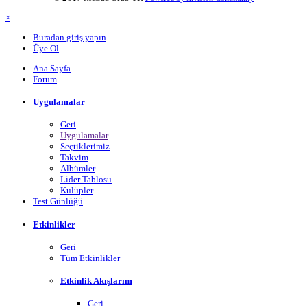
×
Buradan giriş yapın
Üye Ol
Ana Sayfa
Forum
Uygulamalar
Geri
Uygulamalar
Seçtiklerimiz
Takvim
Albümler
Lider Tablosu
Kulüpler
Test Günlüğü
Etkinlikler
Geri
Tüm Etkinlikler
Etkinlik Akışlarım
Geri