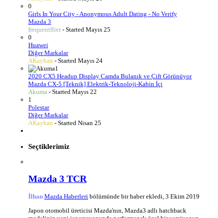
0
Girls In Your City - Anonymous Adult Dating - No Verify
Mazda 3
frequentflier
- Started
Mayıs 25
0
Huawei
Diğer Markalar
AKayhan
- Started
Mayıs 24
1
2020 CX5 Headup Display Camda Bulanık ve Çift Görünüyor
Mazda CX-5 [Teknik] Elektrik-Teknoloji-Kabin İçi
Akuma
- Started
Mayıs 22
1
Polestar
Diğer Markalar
AKayhan
- Started
Nisan 25
Seçtiklerimiz
Mazda 3 TCR
İlhan
Mazda Haberleri
bölümünde bir haber ekledi,
3 Ekim 2019
Japon otomobil üreticisi Mazda'nın, Mazda3 adlı hatchback