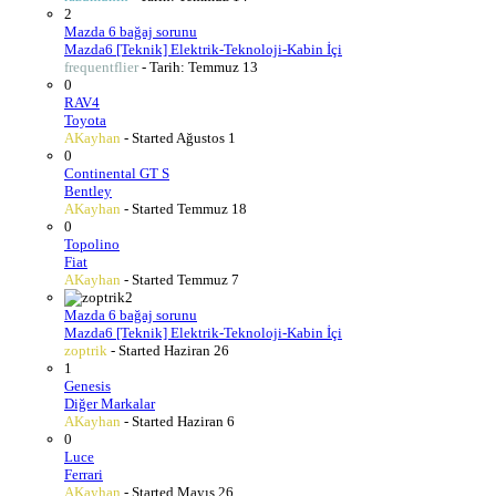
2
Mazda 6 bağaj sorunu
Mazda6 [Teknik] Elektrik-Teknoloji-Kabin İçi
frequentflier
- Tarih:
Temmuz 13
0
RAV4
Toyota
AKayhan
- Started
Ağustos 1
0
Continental GT S
Bentley
AKayhan
- Started
Temmuz 18
0
Topolino
Fiat
AKayhan
- Started
Temmuz 7
2
Mazda 6 bağaj sorunu
Mazda6 [Teknik] Elektrik-Teknoloji-Kabin İçi
zoptrik
- Started
Haziran 26
1
Genesis
Diğer Markalar
AKayhan
- Started
Haziran 6
0
Luce
Ferrari
AKayhan
- Started
Mayıs 26