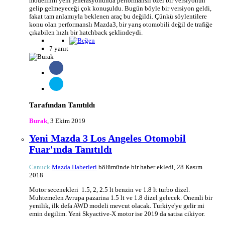
modelinin yeni jenerasyonunda performanslı özel bir versiyonun
gelip gelmeyeceği çok konuşuldu. Bugün böyle bir versiyon geldi,
fakat tam anlamıyla beklenen araç bu değildi. Çünkü söylentilere
konu olan performanslı Mazda3, bir yarış otomobili değil de trafiğe
çıkabilen hızlı bir hatchback şeklindeydi.
7 yanıt
Tarafından Tanıtıldı
Burak
,
3 Ekim 2019
Yeni Mazda 3 Los Angeles Otomobil
Fuar'ında Tanıtıldı
Canuck
Mazda Haberleri
bölümünde bir haber ekledi,
28 Kasım
2018
Motor secenekleri 1.5, 2, 2.5 lt benzin ve 1.8 lt turbo dizel.
Muhtemelen Avrupa pazarina 1.5 lt ve 1.8 dizel gelecek. Onemli bir
yenilik, ilk defa AWD modeli mevcut olacak. Turkiye'ye gelir mi
emin degilim. Yeni Skyactive-X motor ise 2019 da satisa cikiyor.