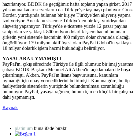
hazırlanıyor. BDDK ile geçtiğimiz hafta toplantı yapan şirket, 2017
yıl sonuna kadar serverlarını da Türkiye'ye taşımayı planlıyor. Cross
Border, yurtdışında bulunan bir kişiye Türkiye'den alışveriş yapma
izni veriyor. Ancak bu sistemle Türkiye'den bir kişi yurtdışından
alışveriş yapamıyor. Türkiye'de e-ticarette yüzde 12 pazar payına
sahip olan ve yaklaşık 800 milyon dolarlık işlem hacmi bulunan
şirketin yeni sistemle hacminin 400 milyon dolar civarında olacağı
öngörülüyor. 179 milyon aktif üyesi olan PayPal Global'in yaklaşık
18 milyar dolarlık işlem hacmi bulunduğu belirtiliyor.
YASALARA UYMAMIŞTI
PayPal'ın, çıkış sürecinde Türkiye ile ilgili olumsuz bir imaj yaratma
çabası BDDK Başkanı Mehmet Ali Akben'in açıklamaları ile boşa
çıkarılmıştı. Akben, PayPal'ın lisans başvurusuna, kanunlara
uymadığı için onay vermediklerini belirtmişti. Kanuna göre, bu tip
faaliyetlerde sistemlerin yurtiçinde bulundurulması zorunluluğu
bulunuyor. PayPal, yasaya rağmen, bunun için en küçük bir çalışma
dahi yapmamıştı.
Kaynak
platinium
buna ifade bıraktı
1