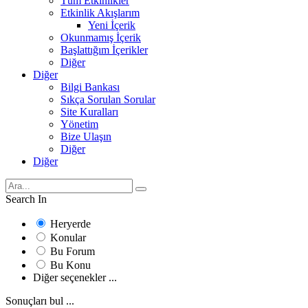
Tüm Etkinlikler
Etkinlik Akışlarım
Yeni İçerik
Okunmamış İçerik
Başlattığım İçerikler
Diğer
Diğer
Bilgi Bankası
Sıkça Sorulan Sorular
Site Kuralları
Yönetim
Bize Ulaşın
Diğer
Diğer
Search In
Heryerde
Konular
Bu Forum
Bu Konu
Diğer seçenekler ...
Sonuçları bul ...