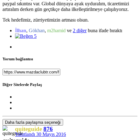
paypal sıkıntısı var. Global dünyaya ayak uyduralım, ticaretimizi
artıralım derken gün geçtikçe daha ilkelleştirilmeye çalışılıyoruz.
Tek hedefimiz, zürriyetimizin artması olsun.
İlhan
,
Gökhan
,
m2hamid
ve
2 diğer
buna ifade bıraktı
5
Yorum bağlantısı
Diğer Sitelerde Paylaş
Daha fazla paylaşma seçeneği
quiteguide
876
Yanıtlandı
30 Mayıs 2016