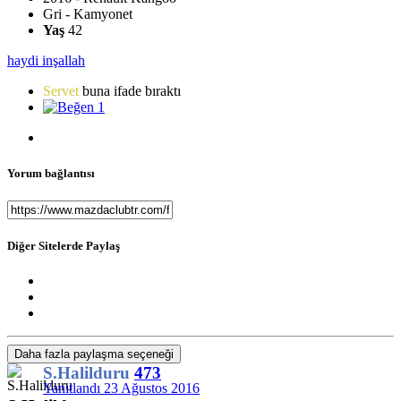
Gri - Kamyonet
Yaş
42
haydi inşallah
Servet
buna ifade bıraktı
1
Yorum bağlantısı
Diğer Sitelerde Paylaş
Daha fazla paylaşma seçeneği
S.Halilduru
473
Yanıtlandı
23 Ağustos 2016