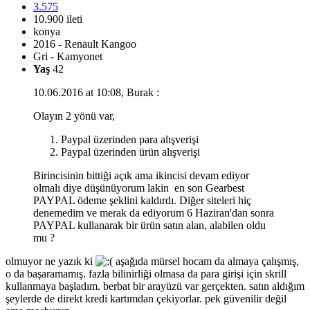
3.575
10.900 ileti
konya
2016 - Renault Kangoo
Gri - Kamyonet
Yaş
42
10.06.2016 at 10:08, Burak :
Olayın 2 yönü var,
Paypal üzerinden para alışverişi
Paypal üzerinden ürün alışverişi
Birincisinin bittiği açık ama ikincisi devam ediyor
olmalı diye düşünüyorum lakin en son Gearbest
PAYPAL ödeme şeklini kaldırdı. Diğer siteleri hiç
denemedim ve merak da ediyorum 6 Haziran'dan sonra
PAYPAL kullanarak bir ürün satın alan, alabilen oldu
mu ?
olmuyor ne yazık ki
aşağıda mürsel hocam da almaya çalışmış,
o da başaramamış. fazla bilinirliği olmasa da para girişi için skrill
kullanmaya başladım. berbat bir arayüzü var gerçekten. satın aldığım
şeylerde de direkt kredi kartımdan çekiyorlar. pek güvenilir değil