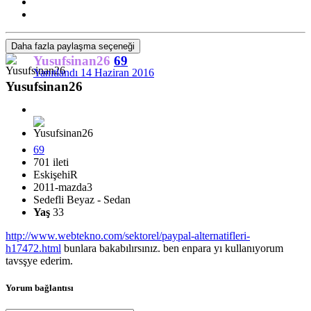
Daha fazla paylaşma seçeneği
Yusufsinan26
69
Yanıtlandı
14 Haziran 2016
Yusufsinan26
69
701 ileti
EskişehiR
2011-mazda3
Sedefli Beyaz - Sedan
Yaş
33
http://www.webtekno.com/sektorel/paypal-alternatifleri-
h17472.html
bunlara bakabılırsınız. ben enpara yı kullanıyorum
tavsşye ederim.
Yorum bağlantısı