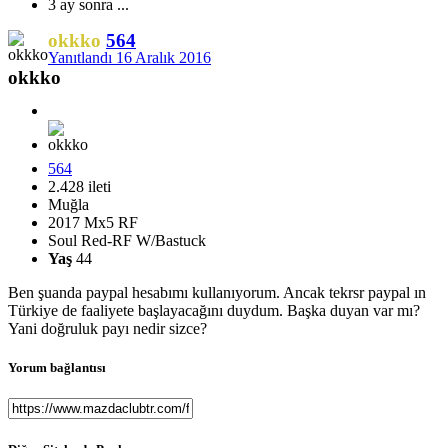
3 ay sonra ...
okkko
564
Yanıtlandı
16 Aralık 2016
okkko
564
2.428 ileti
Muğla
2017 Mx5 RF
Soul Red-RF W/Bastuck
Yaş
44
Ben şuanda paypal hesabımı kullanıyorum. Ancak tekrsr paypal ın
Türkiye de faaliyete başlayacağını duydum. Başka duyan var mı?
Yani doğruluk payı nedir sizce?
Yorum bağlantısı