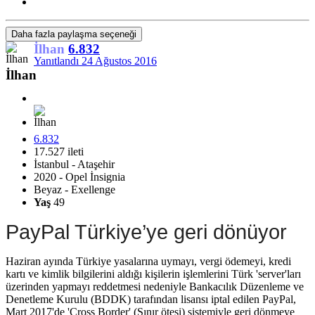
Daha fazla paylaşma seçeneği
İlhan
6.832
Yanıtlandı
24 Ağustos 2016
İlhan
6.832
17.527 ileti
İstanbul - Ataşehir
2020 - Opel İnsignia
Beyaz - Exellenge
Yaş
49
PayPal Türkiye’ye geri dönüyor
Haziran ayında Türkiye yasalarına uymayı, vergi ödemeyi, kredi
kartı ve kimlik bilgilerini aldığı kişilerin işlemlerini Türk 'server'ları
üzerinden yapmayı reddetmesi nedeniyle Bankacılık Düzenleme ve
Denetleme Kurulu (BDDK) tarafından lisansı iptal edilen PayPal,
Mart 2017'de 'Cross Border' (Sınır ötesi) sistemiyle geri dönmeye