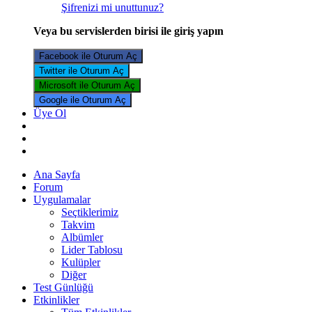
Şifrenizi mi unuttunuz?
Veya bu servislerden birisi ile giriş yapın
Facebook ile Oturum Aç
Twitter ile Oturum Aç
Microsoft ile Oturum Aç
Google ile Oturum Aç
Üye Ol
Ana Sayfa
Forum
Uygulamalar
Seçtiklerimiz
Takvim
Albümler
Lider Tablosu
Kulüpler
Diğer
Test Günlüğü
Etkinlikler