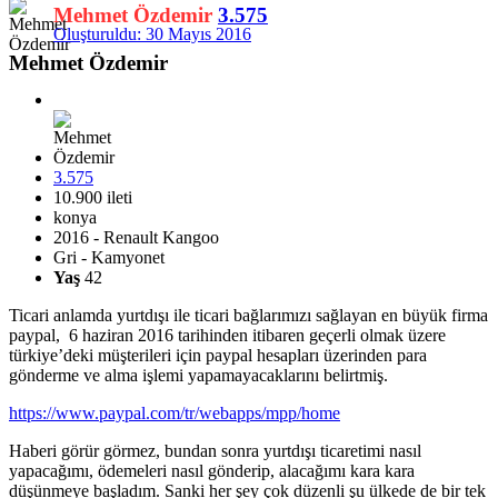
Mehmet Özdemir
3.575
Oluşturuldu:
30 Mayıs 2016
Mehmet Özdemir
3.575
10.900 ileti
konya
2016 - Renault Kangoo
Gri - Kamyonet
Yaş
42
Ticari anlamda yurtdışı ile ticari bağlarımızı sağlayan en büyük firma
paypal, 6 haziran 2016 tarihinden itibaren geçerli olmak üzere
türkiye’deki müşterileri için paypal hesapları üzerinden para
gönderme ve alma işlemi yapamayacaklarını belirtmiş.
https://www.paypal.com/tr/webapps/mpp/home
Haberi görür görmez, bundan sonra yurtdışı ticaretimi nasıl
yapacağımı, ödemeleri nasıl gönderip, alacağımı kara kara
düşünmeye başladım. Sanki her şey çok düzenli şu ülkede de bir tek