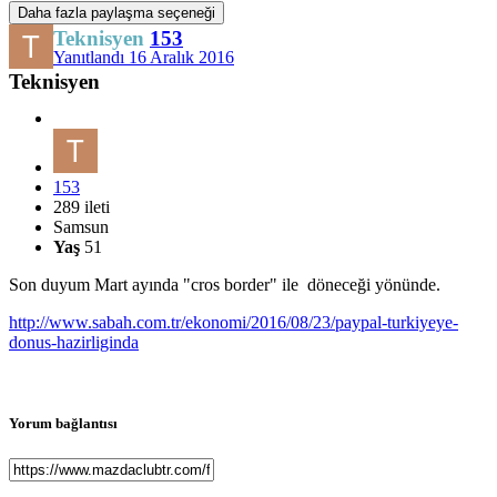
Daha fazla paylaşma seçeneği
Teknisyen
153
Yanıtlandı
16 Aralık 2016
Teknisyen
153
289 ileti
Samsun
Yaş
51
Son duyum Mart ayında "cros border" ile döneceği yönünde.
http://www.sabah.com.tr/ekonomi/2016/08/23/paypal-turkiyeye-
donus-hazirliginda
Yorum bağlantısı