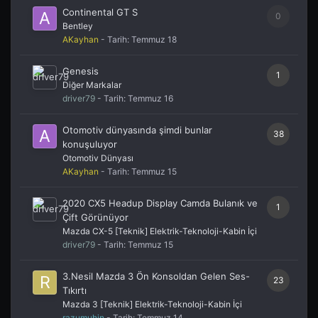
Continental GT S
0
Bentley
AKayhan
- Tarih:
Temmuz 18
Genesis
1
Diğer Markalar
driver79
- Tarih:
Temmuz 16
Otomotiv dünyasında şimdi bunlar
38
konuşuluyor
Otomotiv Dünyası
AKayhan
- Tarih:
Temmuz 15
2020 CX5 Headup Display Camda Bulanık ve
1
Çift Görünüyor
Mazda CX-5 [Teknik] Elektrik-Teknoloji-Kabin İçi
driver79
- Tarih:
Temmuz 15
3.Nesil Mazda 3 Ön Konsoldan Gelen Ses-
23
Tıkırtı
Mazda 3 [Teknik] Elektrik-Teknoloji-Kabin İçi
razumuhin
- Tarih:
Temmuz 14