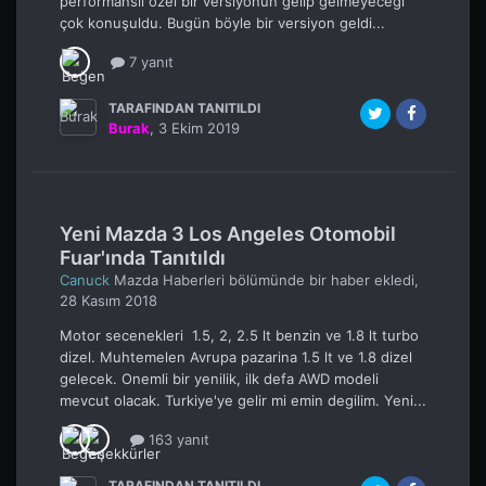
performanslı özel bir versiyonun gelip gelmeyeceği
çok konuşuldu. Bugün böyle bir versiyon geldi...
7 yanıt
TARAFINDAN TANITILDI
Burak
,
3 Ekim 2019
Yeni Mazda 3 Los Angeles Otomobil
Fuar'ında Tanıtıldı
Canuck
Mazda Haberleri
bölümünde bir haber ekledi,
28 Kasım 2018
Motor secenekleri 1.5, 2, 2.5 lt benzin ve 1.8 lt turbo
dizel. Muhtemelen Avrupa pazarina 1.5 lt ve 1.8 dizel
gelecek. Onemli bir yenilik, ilk defa AWD modeli
mevcut olacak. Turkiye'ye gelir mi emin degilim. Yeni...
163 yanıt
TARAFINDAN TANITILDI