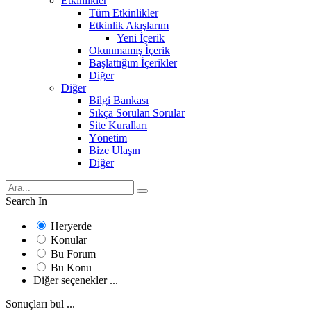
Etkinlikler
Tüm Etkinlikler
Etkinlik Akışlarım
Yeni İçerik
Okunmamış İçerik
Başlattığım İçerikler
Diğer
Diğer
Bilgi Bankası
Sıkça Sorulan Sorular
Site Kuralları
Yönetim
Bize Ulaşın
Diğer
Search In
Heryerde
Konular
Bu Forum
Bu Konu
Diğer seçenekler ...
Sonuçları bul ...