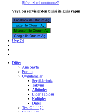
Şifrenizi mi unuttunuz?
Veya bu servislerden birisi ile giriş yapın
Facebook ile Oturum Aç
Twitter ile Oturum Aç
Microsoft ile Oturum Aç
Google ile Oturum Aç
Üye Ol
Diğer
Ana Sayfa
Forum
Uygulamalar
Seçtiklerimiz
Takvim
Albümler
Lider Tablosu
Kulüpler
Diğer
Test Günlüğü