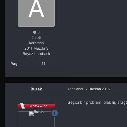
0
2 ileti
Karaman
2011 Mazda 3
Beyaz hatcback
Yaş
41
Burak
Yanıtlandı
12 Haziran 2016
Geçici bir problem olabilir, ara