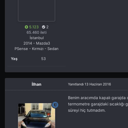
5.123
2
65.460 ileti
İstanbul
2014 - Mazda3
PSense - Kırmızı - Sedan
Yaş
53
İlhan
Yanıtlandı
13 Haziran 2016
Benim aracımda kapalı garajda 
termometre garajdaki sıcaklığı g
süreyi hiç tutmadım.