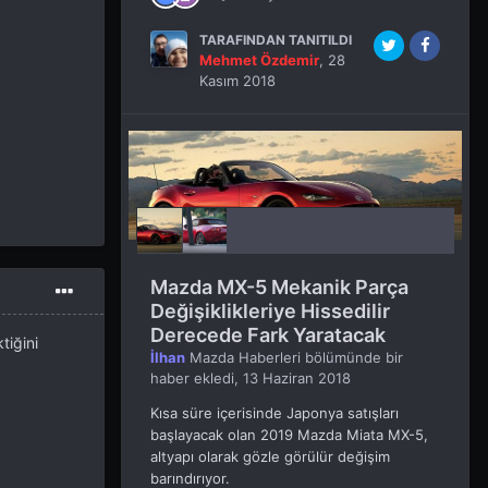
TARAFINDAN TANITILDI
Mehmet Özdemir
,
28
Kasım 2018
Mazda MX-5 Mekanik Parça
Değişiklikleriye Hissedilir
Derecede Fark Yaratacak
tiğini
İlhan
Mazda Haberleri
bölümünde bir
haber ekledi,
13 Haziran 2018
Kısa süre içerisinde Japonya satışları
başlayacak olan 2019 Mazda Miata MX-5,
altyapı olarak gözle görülür değişim
barındırıyor.