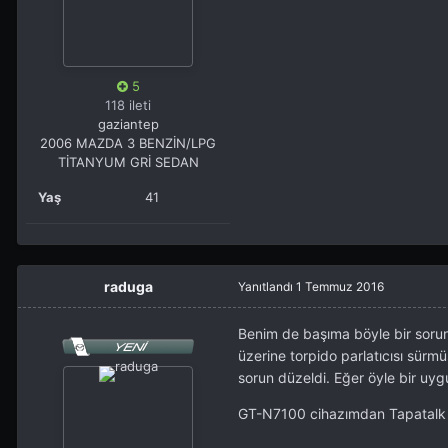
5
118 ileti
gaziantep
2006 MAZDA 3 BENZİN/LPG
TİTANYUM GRİ SEDAN
Yaş
41
raduga
Yanıtlandı
1 Temmuz 2016
Benim de başıma böyle bir sorun
üzerine torpido parlatıcısı sür
sorun düzeldi. Eğer öyle bir uyg
GT-N7100 cihazımdan Tapatalk k