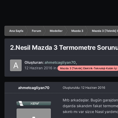
Ana Sayfa
Forum
Modeller
Mazda 3
Mazda 3 [Teknik] E
2.Nesil Mazda 3 Termometre Sorun
Oluşturan:
ahmetcagliyan70
,
12 Haziran 2016
in
Mazda 3 [Teknik] Elektrik-Teknoloji-Kabin İçi
ahmetcagliyan70
Oluşturuldu:
12 Haziran 2016
Mrb arkadaşlar. Bugün garajdan 
dışarda sıkandım fakat termometr
sıkıntı mı var sizce Nasıl yardı