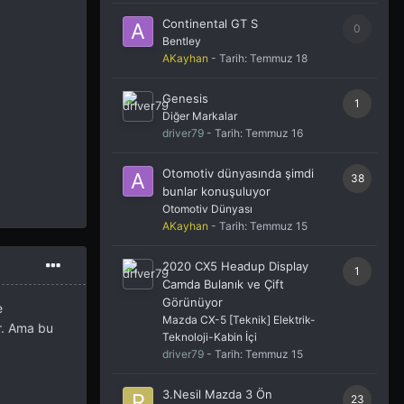
Continental GT S
0
Bentley
AKayhan
- Tarih:
Temmuz 18
Genesis
1
Diğer Markalar
driver79
- Tarih:
Temmuz 16
Otomotiv dünyasında şimdi
38
bunlar konuşuluyor
Otomotiv Dünyası
AKayhan
- Tarih:
Temmuz 15
2020 CX5 Headup Display
1
Camda Bulanık ve Çift
Görünüyor
e
Mazda CX-5 [Teknik] Elektrik-
or. Ama bu
Teknoloji-Kabin İçi
driver79
- Tarih:
Temmuz 15
3.Nesil Mazda 3 Ön
23