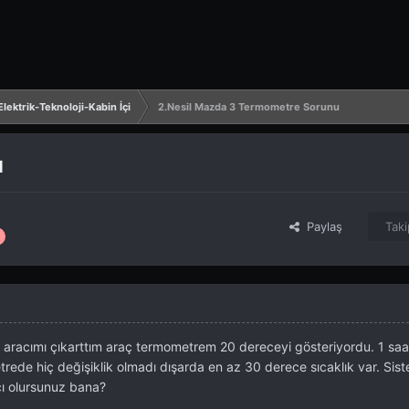
lektrik-Teknoloji-Kabin İçi
2.Nesil Mazda 3 Termometre Sorunu
u
Paylaş
Taki
aracımı çıkarttım araç termometrem 20 dereceyi gösteriyordu. 1 saa
ede hiç değişiklik olmadı dışarda en az 30 derece sıcaklık var. Sist
mcı olursunuz bana?