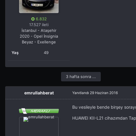
6.832
17.527 ileti
İstanbul - Ataşehir
2020 - Opel İnsignia
Beyaz - Exellenge
Yaş
49
3 hafta sonra ...
emrullahberat
Yanıtlandı
29 Haziran 2016
Bu vesileyle bende birşey soray
HUAWEI KII-L21 cihazımdan Tapat