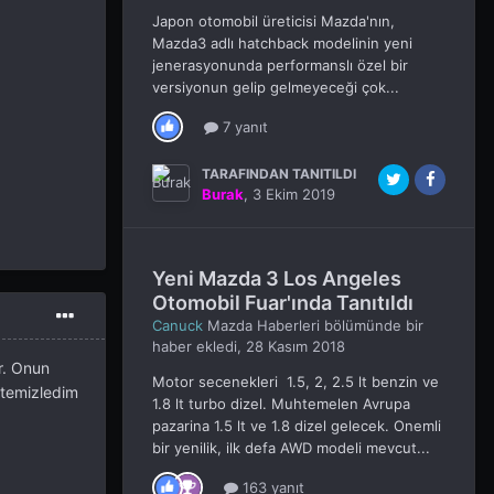
Japon otomobil üreticisi Mazda'nın,
Mazda3 adlı hatchback modelinin yeni
jenerasyonunda performanslı özel bir
versiyonun gelip gelmeyeceği çok...
7 yanıt
TARAFINDAN TANITILDI
Burak
,
3 Ekim 2019
Yeni Mazda 3 Los Angeles
Otomobil Fuar'ında Tanıtıldı
Canuck
Mazda Haberleri
bölümünde bir
haber ekledi,
28 Kasım 2018
r. Onun
Motor secenekleri 1.5, 2, 2.5 lt benzin ve
 temizledim
1.8 lt turbo dizel. Muhtemelen Avrupa
pazarina 1.5 lt ve 1.8 dizel gelecek. Onemli
bir yenilik, ilk defa AWD modeli mevcut...
163 yanıt