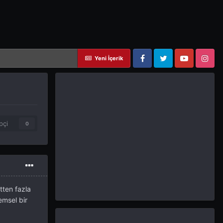
Yeni İçerik
Facebook
Twitter
YouTube
Instagram
pçi
0
tten fazla
emsel bir