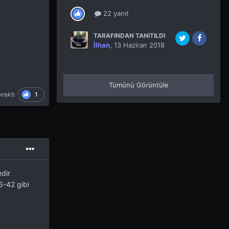
22 yanıt
TARAFINDAN TANITILDI
İlhan
,
13 Haziran 2018
Tümünü Görüntüle
1
ıraktı
dir
6-42 gibi