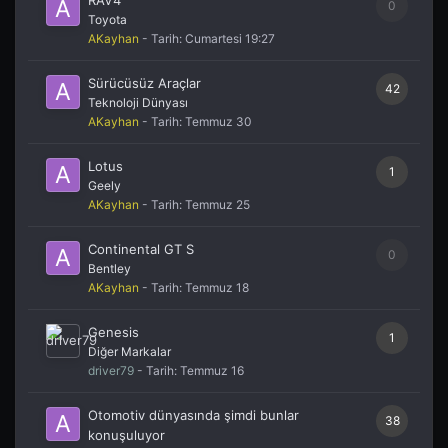
0
Toyota
AKayhan
- Tarih:
Cumartesi 19:27
Sürücüsüz Araçlar
42
Teknoloji Dünyası
AKayhan
- Tarih:
Temmuz 30
Lotus
1
Geely
AKayhan
- Tarih:
Temmuz 25
Continental GT S
0
Bentley
AKayhan
- Tarih:
Temmuz 18
Genesis
1
Diğer Markalar
driver79
- Tarih:
Temmuz 16
Otomotiv dünyasında şimdi bunlar
38
konuşuluyor