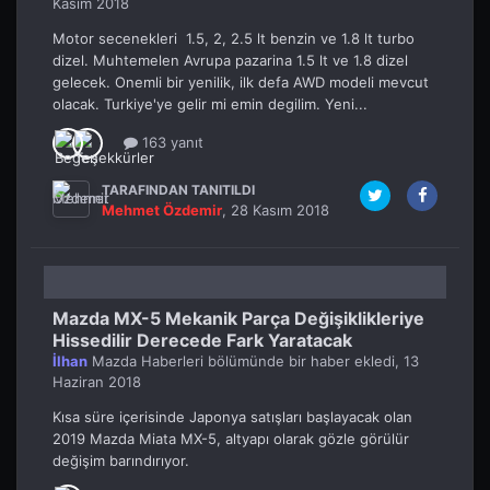
Kasım 2018
Motor secenekleri 1.5, 2, 2.5 lt benzin ve 1.8 lt turbo
dizel. Muhtemelen Avrupa pazarina 1.5 lt ve 1.8 dizel
gelecek. Onemli bir yenilik, ilk defa AWD modeli mevcut
olacak. Turkiye'ye gelir mi emin degilim. Yeni...
163 yanıt
TARAFINDAN TANITILDI
Mehmet Özdemir
,
28 Kasım 2018
Mazda MX-5 Mekanik Parça Değişiklikleriye
Hissedilir Derecede Fark Yaratacak
İlhan
Mazda Haberleri
bölümünde bir haber ekledi,
13
Haziran 2018
Kısa süre içerisinde Japonya satışları başlayacak olan
2019 Mazda Miata MX-5, altyapı olarak gözle görülür
değişim barındırıyor.