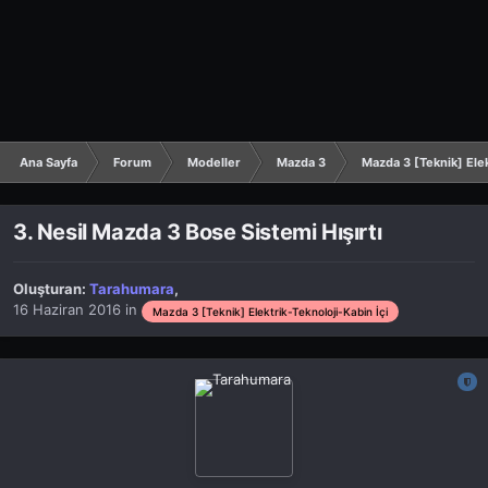
Ana Sayfa
Forum
Modeller
Mazda 3
Mazda 3 [Teknik] Elek
3. Nesil Mazda 3 Bose Sistemi Hışırtı
Oluşturan:
Tarahumara
,
16 Haziran 2016
in
Mazda 3 [Teknik] Elektrik-Teknoloji-Kabin İçi