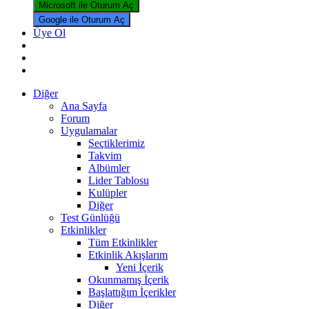
Microsoft ile Oturum Aç
Google ile Oturum Aç
Üye Ol
Diğer
Ana Sayfa
Forum
Uygulamalar
Seçtiklerimiz
Takvim
Albümler
Lider Tablosu
Kulüpler
Diğer
Test Günlüğü
Etkinlikler
Tüm Etkinlikler
Etkinlik Akışlarım
Yeni İçerik
Okunmamış İçerik
Başlattığım İçerikler
Diğer