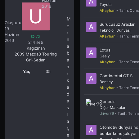
Haziran
Toyota
2016
AKayhan
- Tarih:
Cumar
universitely76
M
72
Oluşturuldu:
Sürücüsüz Araçlar
e
19
Teknoloji Dünyası
r
Haziran
AKayhan
- Tarih:
Temm
72
h
2016
214 ileti
a
Kağızman
Lotus
b
2009 Mazda3 Touring
Geely
a
Gri-Sedan
AKayhan
- Tarih:
Temm
a
Yaş
35
r
Continental GT S
k
Bentley
a
AKayhan
- Tarih:
Temm
d
a
Genesis
ş
Diğer Markalar
driver79
- Tarih:
Temm
l
a
Otomotiv dünyasınd
r,
bunlar konuşuluyor
e