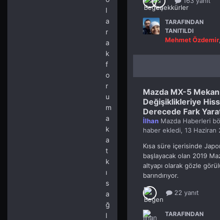
163 yanıt
l
a
TARAFINDAN
TANITILDI
r
Mehmet Özdemir
a
k
f
o
r
Mazda MX-5 Mekani
u
Değişiklikleriye Hiss
m
Derecede Fark Yara
a
İlhan
Mazda Haberleri
bö
k
haber ekledi,
13 Haziran
a
Kısa süre içerisinde Japon
t
başlayacak olan 2019 Ma
k
altyapı olarak gözle görü
ı
barındırıyor.
s
22 yanıt
a
ğ
TARAFINDAN
l