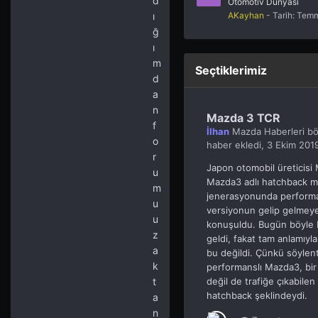
d
Otomotiv Dünyası
AKayhan
- Tarih:
Temm
ı
ğ
ı
m
Seçtiklerimiz
d
a
n
Mazda 3 TCR
f
İlhan
Mazda Haberleri
bö
o
haber ekledi,
3 Ekim 201
r
Japon otomobil üreticisi
u
Mazda3 adlı hatchback m
m
jenerasyonunda performan
u
versiyonun gelip gelmey
u
konuşuldu. Bugün böyle b
z
geldi, fakat tam anlamıyl
a
bu değildi. Çünkü söylent
k
performanslı Mazda3, bir 
değil de trafiğe çıkabilen h
t
hatchback şeklindeydi.
a
n