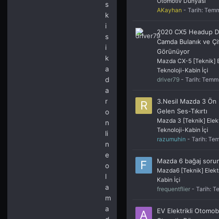
Otomotiv Dünyası
s
AKayhan
- Tarih:
Temm
k
i
2020 CX5 Headup Di
s
Camda Bulanık ve Çi
i
Görünüyor
k
Mazda CX-5 [Teknik] E
a
Teknoloji-Kabin İçi
d
driver79
- Tarih:
Temm
a
r
3.Nesil Mazda 3 Ön
Gelen Ses-Tıkırtı
o
Mazda 3 [Teknik] Elekt
n
Teknoloji-Kabin İçi
li
razumuhin
- Tarih:
Tem
n
e
Mazda 6 bağaj soru
o
Mazda6 [Teknik] Elektr
l
Kabin İçi
a
frequentflier
- Tarih:
T
m
a
EV Elektrikli Otomobi