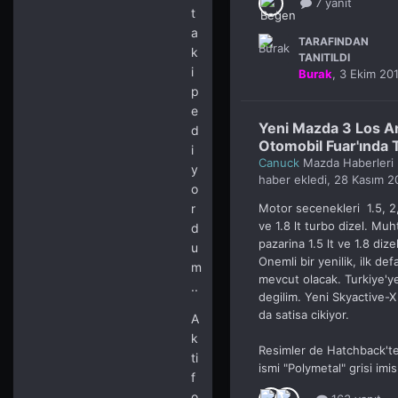
7 yanıt
t
a
TARAFINDAN
k
TANITILDI
i
Burak
,
3 Ekim 20
p
e
Yeni Mazda 3 Los A
d
Otomobil Fuar'ında T
i
Canuck
Mazda Haberleri
y
haber ekledi,
28 Kasım 2
o
Motor secenekleri 1.5, 2,
r
ve 1.8 lt turbo dizel. M
d
pazarina 1.5 lt ve 1.8 dize
u
Onemli bir yenilik, ilk d
m
mevcut olacak. Turkiye'ye
..
degilim. Yeni Skyactive-
da satisa cikiyor.
A
k
Resimler de Hatchback'te
ti
ismi "Polymetal" grisi imi
f
o