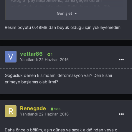
Fotoğraf payalaşabilirseniz, bahsi geçen durum
gözümüzde daha iyi canlanır. Belki daha sağlıklı fikir
yürütebiliriz.
Genişlet
Geçmiş olsun.
Resim boyutu 0.49MB dan büyük olduğu için yükleyemedim
vettar86
1
Yanıtlandı
22 Haziran 2016
Göğüslük denen kısımdamı deformasyon var? Deri kısmı
erimeye başlamış olabilirmi?
Renegade
585
Yanıtlandı
22 Haziran 2016
Daha önce o bölüm, aşırı güneş ve sıcak aldığından veya o