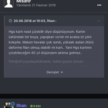
Misafir
Yanıtlandı
21 Haziran 2016
20.06.2016 at 10:03, İlhan :
Hgs kartı nasıl çizebilir diye düşünüyorum. Kartın
üstündeki bir boya, yapışkan vs'nin mi acaba izi çıktı
kokpite. Malum havalar çok ısındı, yüksek ısıdan ötürü
deforme filan olmuş olabilir mi kart.. Yani Hgs kartının
çizebileceğini 40 yıl düşünsem aklıma gelmez..
Fotoğraf payalaşabilirseniz, bahsi geçen durum
gözümüzde daha iyi canlanır. Belki daha sağlıklı fikir
yürütebiliriz.
Genişlet
Geçmiş olsun.
İlhan
6.832