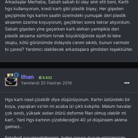
Arkadaşlar Merhaba, Sabah sabah bi olay sinir etti beni, Kartlı
hgs kullanıyorum, kredi kartı gibi plastik bişey, Her gişeden
geçişimde hgs kartını saatin üzerindeki yumuşak deri plastik
aksamın üzerine koyuyorum, geçtikten sonra tekrar alıyordum.
Sabah gişeden yine geçerken kartı alırken yanlışlıkla deri
plastik aksama sürttüm tırnak büyüklüğünde siyah bi leke
oluştu, kötü görünümde dolayıda canım sıkıldı, bunun varmıdır
bi çaresi? Yardımcı olabilecek arkadaşlara şimdiden teşekkürler.
İlhan
6.832
Yanıtlandı
20 Haziran 2016
Hgs kartı nasıl çizebilir diye düşünüyorum. Kartın üstündeki bir
boya, yapışkan vs'nin mi acaba izi çıktı kokpite. Malum havalar
çok ısındı, yüksek ısıdan ötürü deforme filan olmuş olabilir mi
kart.. Yani Hgs kartının çizebileceğini 40 yıl düşünsem aklıma
gelmez..
Fotoğraf payalaşabilirseniz, bahsi geçen durum gözümüzde