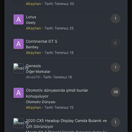
AKayhan
- Tarih:
Temmuz 30
Lotus
1
Geely
AKayhan
- Tarih:
Temmuz 25
Continental GT S
0
Bentley
AKayhan
- Tarih:
Temmuz 18
Genesis
1
Diğer Markalar
driver79
- Tarih:
Temmuz 16
Otomotiv dünyasında şimdi bunlar
38
konuşuluyor
Otomotiv Dünyası
AKayhan
- Tarih:
Temmuz 15
2020 CX5 Headup Display Camda Bulanık ve
1
Çift Görünüyor