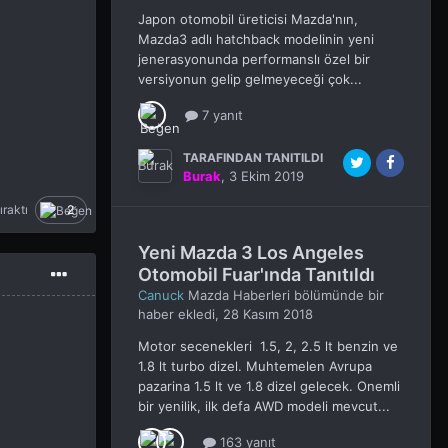
Japon otomobil üreticisi Mazda'nın,
Mazda3 adlı hatchback modelinin yeni
jenerasyonunda performanslı özel bir
versiyonun gelip gelmeyeceği çok...
7 yanıt
TARAFINDAN TANITILDI
Burak
,
3 Ekim 2019
ıraktı
2
Yeni Mazda 3 Los Angeles
Otomobil Fuar'ında Tanıtıldı
Canuck
Mazda Haberleri
bölümünde bir
haber ekledi,
28 Kasım 2018
Motor secenekleri 1.5, 2, 2.5 lt benzin ve
1.8 lt turbo dizel. Muhtemelen Avrupa
pazarina 1.5 lt ve 1.8 dizel gelecek. Onemli
bir yenilik, ilk defa AWD modeli mevcut...
163 yanıt