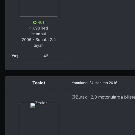
401
4.698 ileti
istanbul
2006 - Sonata 2.4
Siyah
Yaş
46
Zealot
Yanıtlandı
24 Haziran 2016
@Burak
2,0 motorlularda billst