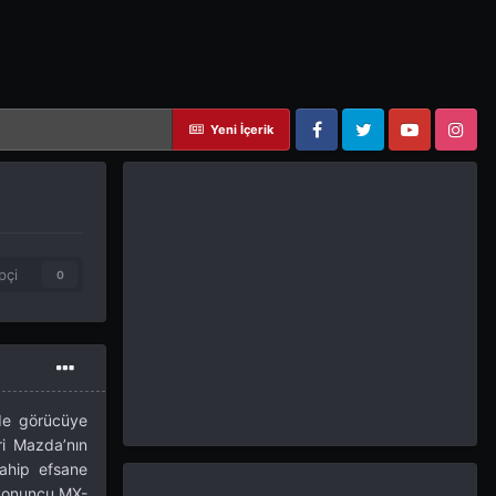
Yeni İçerik
Facebook
Twitter
YouTube
Instagram
pçi
0
de görücüye
ri Mazda’nın
sahip efsane
lyonuncu MX-