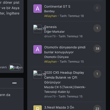
r döner pist
Continental GT S
 ve bir Asya
0
Bentley
er, İngiltere
AKayhan
- Tarih:
Temmuz 18
Genesis
1
Diğer Markalar
driver79
- Tarih:
Temmuz 16
Otomotiv dünyasında şimdi
38
bunlar konuşuluyor
Otomotiv Dünyası
AKayhan
- Tarih:
Temmuz 15
ıraktı
2
2020 CX5 Headup Display
1
Camda Bulanık ve Çift
Görünüyor
Mazda CX-5 [Teknik] Elektrik-
Teknoloji-Kabin İçi
arın da
driver79
- Tarih:
Temmuz 15
3.Nesil Mazda 3 Ön
23