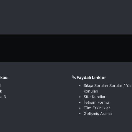
nkası
Faydalı Linkler
l
Sıkça Sorulan Sorular / Ya
ik
Konuları
a 3
Site Kuralları
İletişim Formu
Tüm Etkinlikler
Gelişmiş Arama