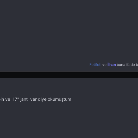
Fotifoti
ve
İlhan
buna ifade b
ein ve 17" jant var diye okumuştum