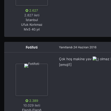
2.627
2.827 ileti
İstanbul
Ufuk Korkmaz
Mx5 40.yıl
Fotifoti
Yanıtlandı
24 Haziran 2016
Çok hoş makine yav
olmaz b
[emoji1]
2.389
10.029 ileti
Elazığ-Elazığ