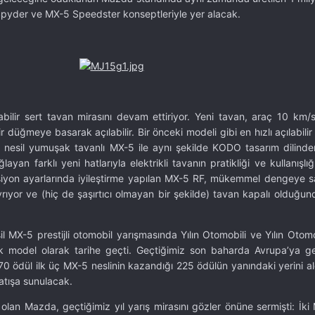
pyder ve MX-5 Speedster konseptleriyle yer alacak.
abilir sert tavan mirasını devam ettiriyor. Yeni tavan, araç 10 km/
r düğmeye basarak açılabilir. Bir önceki modeli gibi en hızlı açılabili
i nesil yumuşak tavanlı MX-5 ile aynı şekilde KODO tasarım dilinde
 farklı yeni hatlarıyla elektrikli tavanın pratikliği ve kullanışlığ
nsiyon ayarlarında iyileştirme yapılan MX-5 RF, mükemmel dengeye s
avrıyor ve (hiç de şaşırtıcı olmayan bir şekilde) tavan kapalı olduğ
l MX-5 prestijli otomobil yarışmasında Yılın Otomobili ve Yılın Otom
 ilk model olarak tarihe geçti. Geçtiğimiz son baharda Avrupa’ya get
 ödül ilk üç MX-5 neslinin kazandığı 225 ödülün yanındaki yerini al
atışa sunulacak.
an Mazda, geçtiğimiz yıl yarış mirasını gözler önüne sermişti: İki