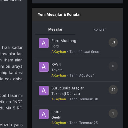
Yeni Mesajlar & Konular
Mesajlar
Konular
Ford Mustang
81
Ford
s hıza kadar
AKayhan
- Tarih:
11 saat önce
r tavanlardan
n ilham alan
RAV4
ını bir araya
0
Toyota
ahip kardeşi
AKayhan
- Tarih:
Ağustos 1
unda çok daha
Sürücüsüz Araçlar
42
Teknoloji Dünyası
obil Tasarımı
AKayhan
- Tarih:
Temmuz 30
irilen “ND”,
dı. MX-5 RF,
Lotus
1
Geely
AKayhan
- Tarih:
Temmuz 25
 Mazda yarış