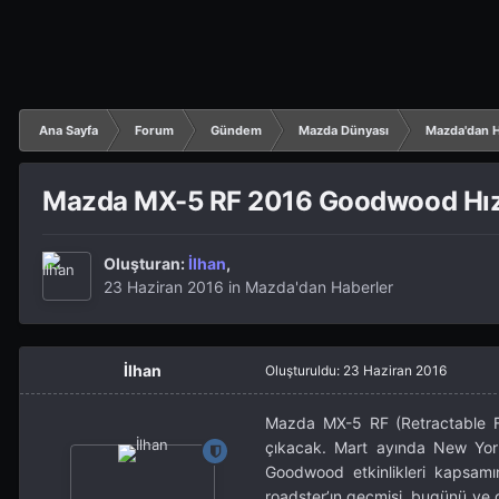
Ana Sayfa
Forum
Gündem
Mazda Dünyası
Mazda'dan H
Mazda MX-5 RF 2016 Goodwood Hız 
Oluşturan:
İlhan
,
23 Haziran 2016
in
Mazda'dan Haberler
İlhan
Oluşturuldu:
23 Haziran 2016
Mazda MX-5 RF (Retractable F
çıkacak. Mart ayında New York
Goodwood etkinlikleri kapsamı
roadster’ın geçmişi, bugünü ve