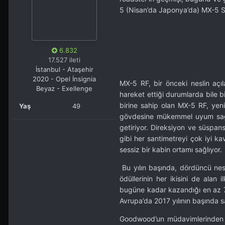
5 (Nisan’da Japonya’da) MX-5 S
6.832
17.527 ileti
İstanbul - Ataşehir
2020 - Opel İnsignia
MX-5 RF, bir önceki neslin açıl
Beyaz - Exellenge
hareket ettiği durumlarda bile bi
birine sahip olan MX-5 RF, yen
Yaş
49
gövdesine mükemmel uyum sağlayan
getiriyor. Direksiyon ve süspa
gibi her santimetreyi çok iyi k
sessiz bir kabin ortamı sağlıyor.
Bu yılın başında, dördüncü nesi
ödüllerinin her ikisini de alan
bugüne kadar kazandığı en az 70
Avrupa’da 2017 yılının başında s
Goodwood’un müdavimlerinden ol