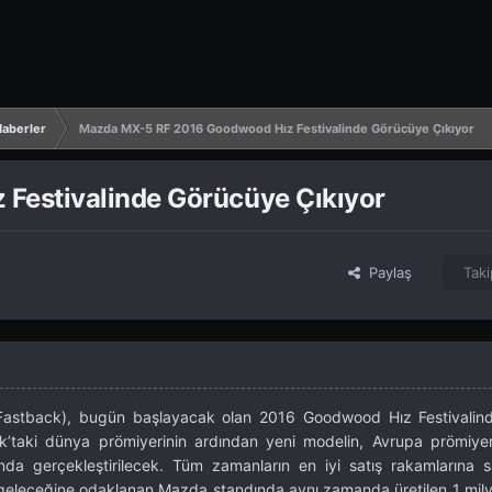
aberler
Mazda MX-5 RF 2016 Goodwood Hız Festivalinde Görücüye Çıkıyor
Festivalinde Görücüye Çıkıyor
Paylaş
Taki
astback), bugün başlayacak olan 2016 Goodwood Hız Festivalin
’taki dünya prömiyerinin ardından yeni modelin, Avrupa prömiye
nda gerçekleştirilecek. Tüm zamanların en iyi satış rakamlarına 
 geleceğine odaklanan Mazda standında aynı zamanda üretilen 1 mi