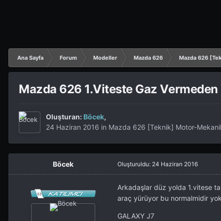
Ana Sayfa
Forum
Modeller
Mazda 626
Mazda 626 [Tek
Mazda 626 1.Viteste Gaz Vermeden
Oluşturan:
Böcek
,
24 Haziran 2016
in
Mazda 626 [Teknik] Motor-Mekani
Böcek
Oluşturuldu:
24 Haziran 2016
Arkadaşlar düz yolda 1.vitese 
araç yürüyor bu normalmidir y
GALAXY J7