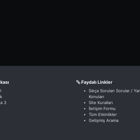
nkası
Faydalı Linkler
l
Sıkça Sorulan Sorular / Ya
ik
Konuları
a 3
Site Kuralları
İletişim Formu
Tüm Etkinlikler
Gelişmiş Arama