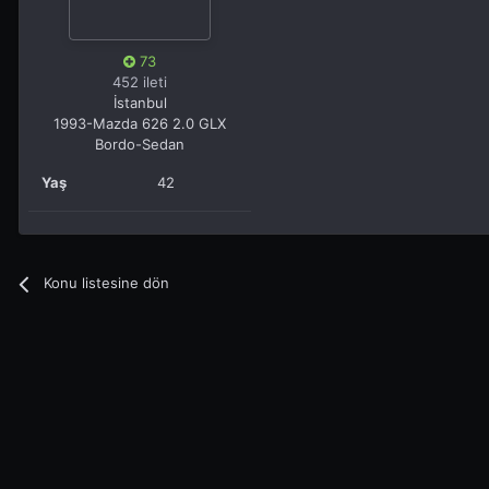
73
452 ileti
İstanbul
1993-Mazda 626 2.0 GLX
Bordo-Sedan
Yaş
42
Konu listesine dön