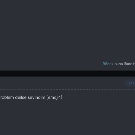
Böcek
buna ifade b
Yaz
roblem deilse sevindim [emoji4]