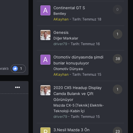
Continental GT S
0
Bentley
AKayhan
- Tarih:
Temmuz 18
Genesis
1
Diğer Markalar
driver79
- Tarih:
Temmuz 16
Otomotiv dünyasında şimdi
38
bunlar konuşuluyor
1
ıraktı
Otomotiv Dünyası
AKayhan
- Tarih:
Temmuz 15
2020 CX5 Headup Display
1
Camda Bulanık ve Çift
Görünüyor
Mazda CX-5 [Teknik] Elektrik-
Teknoloji-Kabin İçi
driver79
- Tarih:
Temmuz 15
3.Nesil Mazda 3 Ön
23