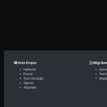
Hızlı Erişim
Bilgi Ba
Haberler
Gene
Forum
Tekn
Test Günlüğü
Mazd
Takvim
Albümler