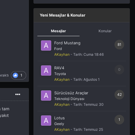
Yeni Mesajlar & Konular
Mesajlar
Konular
Ford Mustang
81
Ford
AKayhan
- Tarih:
Cuma 18:46
RAV4
0
Toyota
1
ıraktı
AKayhan
- Tarih:
Ağustos 1
Sürücüsüz Araçlar
42
Teknoloji Dünyası
AKayhan
- Tarih:
Temmuz 30
a tam
yakıt
Lotus
1
Geely
AKayhan
- Tarih:
Temmuz 25