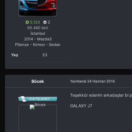
5.123
2
65.460 ileti
İstanbul
2014 - Mazda3
PSense - Kırmızı - Sedan
Yaş
53
Böcek
Yanıtlandı
24 Haziran 2016
Teşekkür ederim arkadaşlar bi p
GALAXY J7