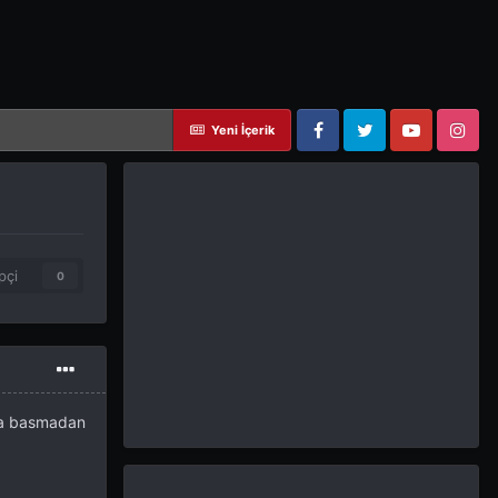
Yeni İçerik
Facebook
Twitter
YouTube
Instagram
pçi
0
za basmadan