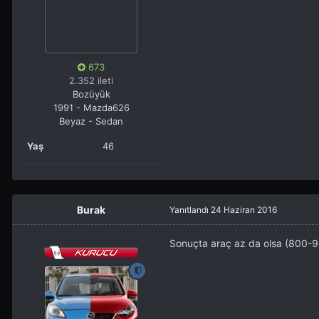
673
2.352 ileti
Bozüyük
1991 - Mazda626
Beyaz - Sedan
Yaş
46
Burak
Yanıtlandı
24 Haziran 2016
Sonuçta araç az da olsa (800-900