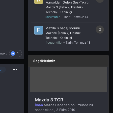
Konsoldan Gelen Ses-Tıkırtı
Mazda 3 [Teknik] Elektrik-
Teknoloji-Kabin İçi
razumuhin
- Tarih:
Temmuz 14
Mazda 6 bağaj sorunu
2
Mazda6 [Teknik] Elektrik-
Teknoloji-Kabin İçi
frequentflier
- Tarih:
Temmuz 13
1
ıraktı
Seçtiklerimiz
ar
Mazda 3 TCR
İlhan
Mazda Haberleri
bölümünde bir
haber ekledi,
3 Ekim 2019