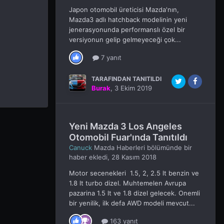
Japon otomobil üreticisi Mazda'nın,
Mazda3 adlı hatchback modelinin yeni
jenerasyonunda performanslı özel bir
versiyonun gelip gelmeyeceği çok...
7 yanıt
TARAFINDAN TANITILDI
Burak
,
3 Ekim 2019
Yeni Mazda 3 Los Angeles
Otomobil Fuar'ında Tanıtıldı
Canuck
Mazda Haberleri
bölümünde bir
haber ekledi,
28 Kasım 2018
Motor secenekleri 1.5, 2, 2.5 lt benzin ve
1.8 lt turbo dizel. Muhtemelen Avrupa
pazarina 1.5 lt ve 1.8 dizel gelecek. Onemli
bir yenilik, ilk defa AWD modeli mevcut...
163 yanıt