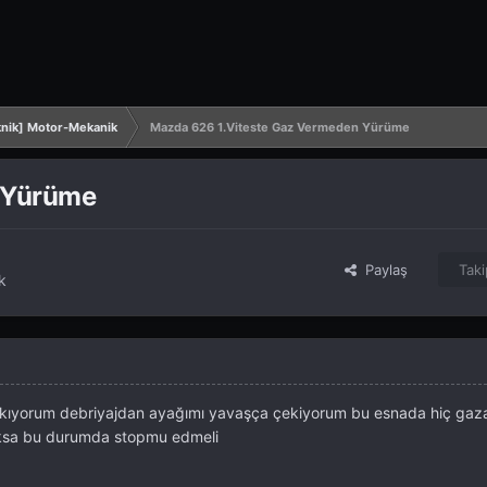
nik] Motor-Mekanik
Mazda 626 1.Viteste Gaz Vermeden Yürüme
 Yürüme
Paylaş
Taki
k
takıyorum debriyajdan ayağımı yavaşça çekiyorum bu esnada hiç ga
oksa bu durumda stopmu edmeli