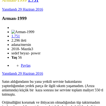
Arman-1999
1.751
Yanıtlandı
29 Haziran 2016
Arman-1999
1.751
2.296 ileti
adana/mersin
2018- Mazda3
sedef beyaz- power
Yaş
56
Paylaş
Yanıtlandı
29 Haziran 2016
Satın aldığımdann bu yana yetkili serviste bakımlarını
yaptırdığımdan yedek parça ile ilgili sıkıntı yaşamadım. (Arıza
anlamında) küçük bir kaza sonrası ise serviste toplam maliyet 550 tl
tutmuştu.
Orijinalliğini korumak ve ihtiyacım olmadığından tüp taktırmadım