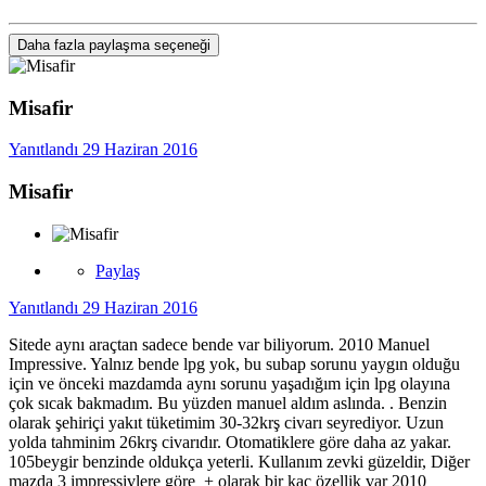
Daha fazla paylaşma seçeneği
Misafir
Yanıtlandı
29 Haziran 2016
Misafir
Paylaş
Yanıtlandı
29 Haziran 2016
Sitede aynı araçtan sadece bende var biliyorum. 2010 Manuel
Impressive. Yalnız bende lpg yok, bu subap sorunu yaygın olduğu
için ve önceki mazdamda aynı sorunu yaşadığım için lpg olayına
çok sıcak bakmadım. Bu yüzden manuel aldım aslında. . Benzin
olarak şehiriçi yakıt tüketimim 30-32krş civarı seyrediyor. Uzun
yolda tahminim 26krş civarıdır. Otomatiklere göre daha az yakar.
105beygir benzinde oldukça yeterli. Kullanım zevki güzeldir, Diğer
mazda 3 impressivlere göre + olarak bir kaç özellik var 2010