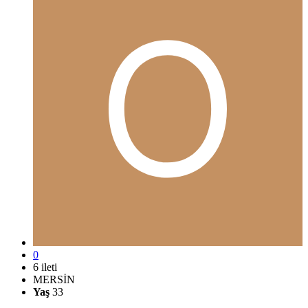
0
6 ileti
MERSİN
Yaş
33