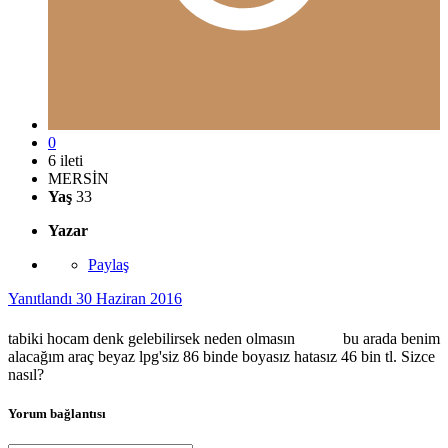
0
6 ileti
MERSİN
Yaş
33
Yazar
Paylaş
Yanıtlandı
30 Haziran 2016
tabiki hocam denk gelebilirsek neden olmasın
bu arada benim
alacağım araç beyaz lpg'siz 86 binde boyasız hatasız 46 bin tl. Sizce
nasıl?
Yorum bağlantısı