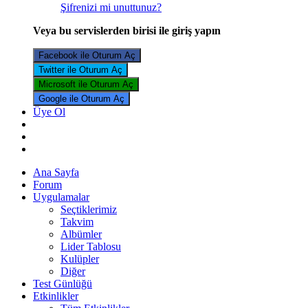
Şifrenizi mi unuttunuz?
Veya bu servislerden birisi ile giriş yapın
Facebook ile Oturum Aç
Twitter ile Oturum Aç
Microsoft ile Oturum Aç
Google ile Oturum Aç
Üye Ol
Ana Sayfa
Forum
Uygulamalar
Seçtiklerimiz
Takvim
Albümler
Lider Tablosu
Kulüpler
Diğer
Test Günlüğü
Etkinlikler