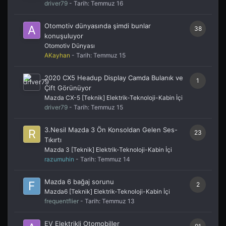
driver79
- Tarih:
Temmuz 16
Otomotiv dünyasında şimdi bunlar
38
konuşuluyor
Otomotiv Dünyası
AKayhan
- Tarih:
Temmuz 15
2020 CX5 Headup Display Camda Bulanık ve
1
Çift Görünüyor
Mazda CX-5 [Teknik] Elektrik-Teknoloji-Kabin İçi
driver79
- Tarih:
Temmuz 15
3.Nesil Mazda 3 Ön Konsoldan Gelen Ses-
23
Tıkırtı
Mazda 3 [Teknik] Elektrik-Teknoloji-Kabin İçi
razumuhin
- Tarih:
Temmuz 14
Mazda 6 bağaj sorunu
2
Mazda6 [Teknik] Elektrik-Teknoloji-Kabin İçi
frequentflier
- Tarih:
Temmuz 13
EV Elektrikli Otomobiller