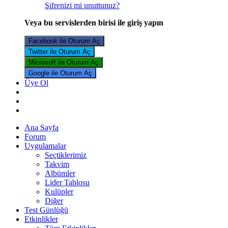
Şifrenizi mi unuttunuz?
Veya bu servislerden birisi ile giriş yapın
Facebook ile Oturum Aç
Twitter ile Oturum Aç
Microsoft ile Oturum Aç
Google ile Oturum Aç
Üye Ol
Ana Sayfa
Forum
Uygulamalar
Seçtiklerimiz
Takvim
Albümler
Lider Tablosu
Kulüpler
Diğer
Test Günlüğü
Etkinlikler