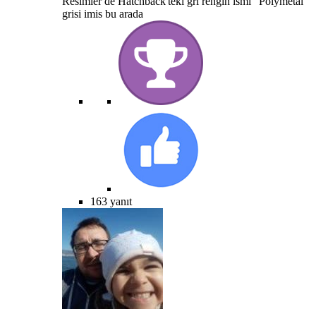
Resimler de Hatchback'teki gri rengin ismi "Polymetal"
grisi imis bu arada
163 yanıt