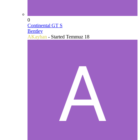
0
Continental GT S
Bentley
AKayhan
- Started
Temmuz 18