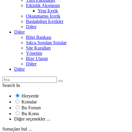
Tüm Etkinlikler
Etkinlik Akışlarım
Yeni İçerik
Okunmamış İçerik
Başlattığım İçerikler
Diğer
Diğer
Bilgi Bankası
Sıkça Sorulan Sorular
Site Kuralları
Yönetim
Bize Ulaşın
Diğer
Diğer
Search In
Heryerde
Konular
Bu Forum
Bu Konu
Diğer seçenekler ...
Sonuçları bul ...