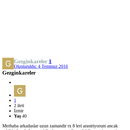
Gezginkareler
1
Oluşturuldu:
4 Temmuz 2016
Gezginkareler
1
2 ileti
İzmir
Yaş
40
Merhaba arkadaslar uzun zamandir rx 8 leri arastriyorum ancak