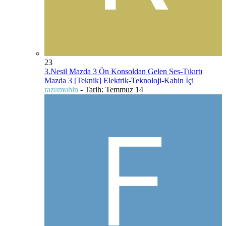
23
3.Nesil Mazda 3 Ön Konsoldan Gelen Ses-Tıkırtı
Mazda 3 [Teknik] Elektrik-Teknoloji-Kabin İçi
razumuhin
- Tarih:
Temmuz 14