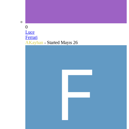
0
Luce
Ferrari
AKayhan
- Started
Mayıs 26