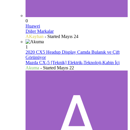
0
Huawei
Diğer Markalar
AKayhan
- Started
Mayıs 24
1
2020 CX5 Headup Display Camda Bulanık ve Çift
Görünüyor
Mazda CX-5 [Teknik] Elektrik-Teknoloji-Kabin İçi
Akuma
- Started
Mayıs 22