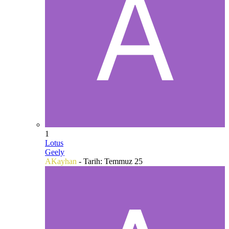
1
Lotus
Geely
AKayhan
- Tarih:
Temmuz 25