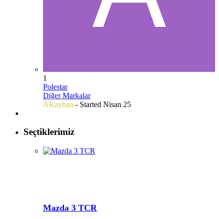
1
Polestar
Diğer Markalar
AKayhan
- Started
Nisan 25
Seçtiklerimiz
Mazda 3 TCR