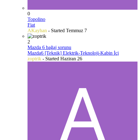
0
Topolino
Fiat
AKayhan
- Started
Temmuz 7
2
Mazda 6 bağaj sorunu
Mazda6 [Teknik] Elektrik-Teknoloji-Kabin İçi
zoptrik
- Started
Haziran 26