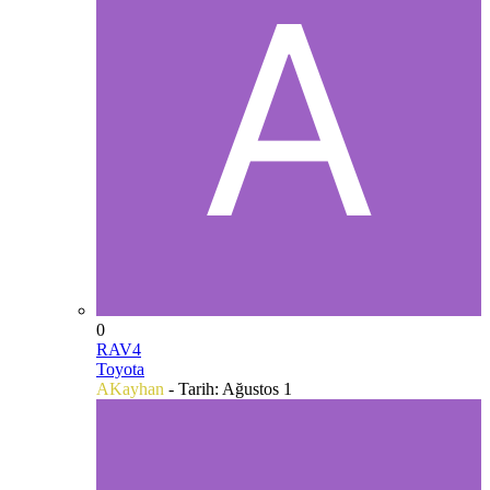
0
RAV4
Toyota
AKayhan
- Tarih:
Ağustos 1