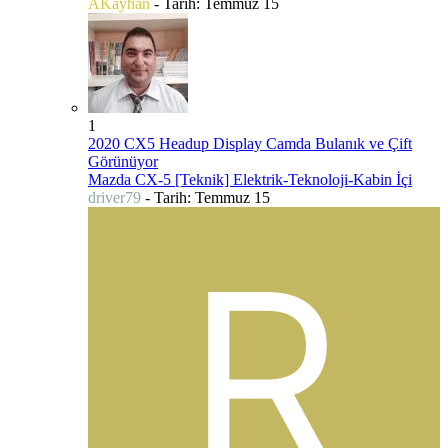
AKayhan
- Tarih:
Temmuz 15
1
2020 CX5 Headup Display Camda Bulanık ve Çift
Görünüyor
Mazda CX-5 [Teknik] Elektrik-Teknoloji-Kabin İçi
driver79
- Tarih:
Temmuz 15