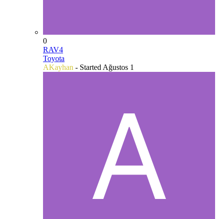
0
RAV4
Toyota
AKayhan
- Started
Ağustos 1