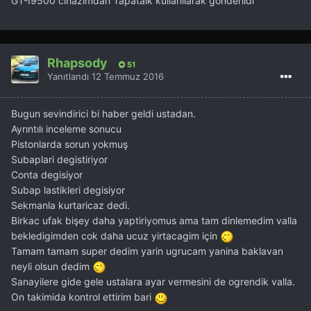
GT-I9500 cihazımdan Tapatalk kullanılarak gönderildi
Rhapsody
51
Yanıtlandı
12 Temmuz 2016
Bugun sevindirici bi haber geldi ustadan.
Ayrıntılı inceleme sonucu
Pistonlarda sorun yokmuş
Subaplari degistiriyor
Conta degisiyor
Subap lastikleri degisiyor
Sekmanla kurtaricaz dedi.
Birkac ufak bişey daha yaptiriyomus ama tam dinlemedim valla
bekledigimden cok daha ucuz yirtacagim için
Tamam tamam super dedim yarin ugrucam yanina baklavan
neyli olsun dedim
Sanayilere gide gele ustalara ayar vermesini de ogrendik valla.
On takimida kontrol ettirim bari