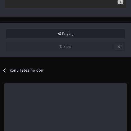
Paylaş
Takipçi
0
Konu listesine dön