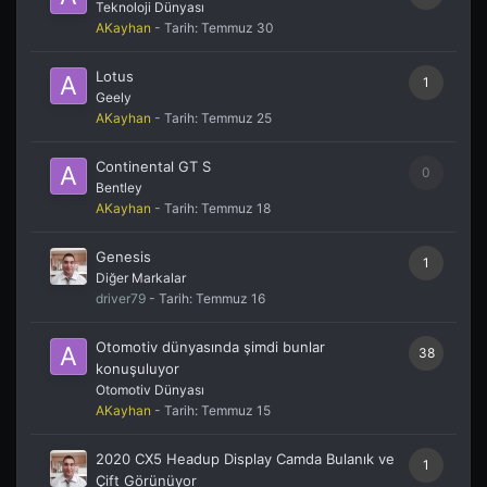
Teknoloji Dünyası
AKayhan
- Tarih:
Temmuz 30
Lotus
1
Geely
AKayhan
- Tarih:
Temmuz 25
Continental GT S
0
Bentley
AKayhan
- Tarih:
Temmuz 18
Genesis
1
Diğer Markalar
driver79
- Tarih:
Temmuz 16
Otomotiv dünyasında şimdi bunlar
38
konuşuluyor
Otomotiv Dünyası
AKayhan
- Tarih:
Temmuz 15
2020 CX5 Headup Display Camda Bulanık ve
1
Çift Görünüyor