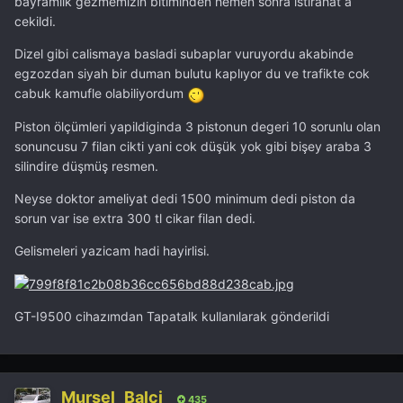
bayramlik gezmemizin bitiminden hemen sonra istirahat a
cekildi.
Dizel gibi calismaya basladi subaplar vuruyordu akabinde
egzozdan siyah bir duman bulutu kaplıyor du ve trafikte cok
cabuk kamufle olabiliyordum
Piston ölçümleri yapildiginda 3 pistonun degeri 10 sorunlu olan
sonuncusu 7 filan cikti yani cok düşük yok gibi bişey araba 3
silindire düşmüş resmen.
Neyse doktor ameliyat dedi 1500 minimum dedi piston da
sorun var ise extra 300 tl cikar filan dedi.
Gelismeleri yazicam hadi hayirlisi.
GT-I9500 cihazımdan Tapatalk kullanılarak gönderildi
Mursel_Balci
435