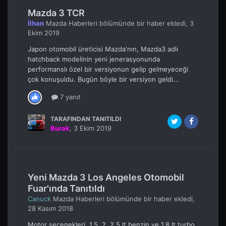
Mazda 3 TCR
İlhan
Mazda Haberleri
bölümünde bir haber ekledi,
3
Ekim 2019
Japon otomobil üreticisi Mazda'nın, Mazda3 adlı
hatchback modelinin yeni jenerasyonunda
performanslı özel bir versiyonun gelip gelmeyeceği
çok konuşuldu. Bugün böyle bir versiyon geldi...
7 yanıt
TARAFINDAN TANITILDI
Burak
,
3 Ekim 2019
Yeni Mazda 3 Los Angeles Otomobil
Fuar'ında Tanıtıldı
Canuck
Mazda Haberleri
bölümünde bir haber ekledi,
28 Kasım 2018
Motor secenekleri 1.5, 2, 2.5 lt benzin ve 1.8 lt turbo