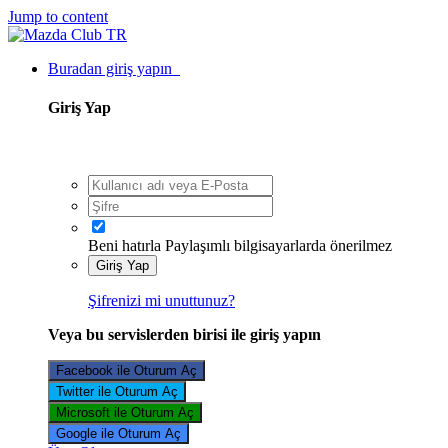
Jump to content
Buradan giriş yapın
Giriş Yap
Beni hatırla
Paylaşımlı bilgisayarlarda önerilmez
Giriş Yap
Şifrenizi mi unuttunuz?
Veya bu servislerden birisi ile giriş yapın
Facebook ile Oturum Aç
Twitter ile Oturum Aç
Microsoft ile Oturum Aç
Google ile Oturum Aç