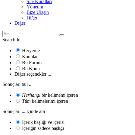
Site Kuralları
Yönetim
Bize Ulaşın
Diğer
Diğer
Search In
Heryerde
Konular
Bu Forum
Bu Konu
Diğer seçenekler ...
Sonuçları bul ...
Herhangi
bir kelimemi içeren
Tüm
kelimelerimi içeren
Sonuçları ... içinde ara
İçerik başlığı ve içerisi
İçeriğin sadece başlığı