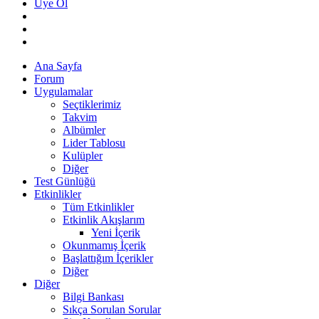
Üye Ol
Ana Sayfa
Forum
Uygulamalar
Seçtiklerimiz
Takvim
Albümler
Lider Tablosu
Kulüpler
Diğer
Test Günlüğü
Etkinlikler
Tüm Etkinlikler
Etkinlik Akışlarım
Yeni İçerik
Okunmamış İçerik
Başlattığım İçerikler
Diğer
Diğer
Bilgi Bankası
Sıkça Sorulan Sorular