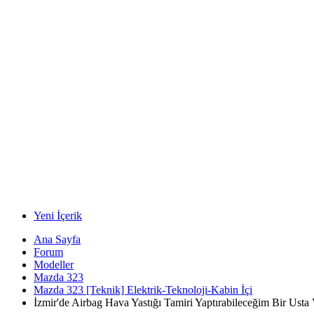
Yeni İçerik
Ana Sayfa
Forum
Modeller
Mazda 323
Mazda 323 [Teknik] Elektrik-Teknoloji-Kabin İçi
İzmir'de Airbag Hava Yastığı Tamiri Yaptırabileceğim Bir Usta