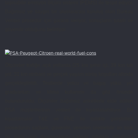
taşınabilir emisyon ölçüm sistemi (PEMS) ile tespit ediyor.
Bağımsız ve saygın bir uluslararası kuruluş olan Bureau
Veritas prosedür için garanti veriyor, sonuçların tutarlı ve
güvenilir olduğunu belirtiyor.
Ölçümler trafiğe açık yollarda (25 km şehir içi, 39 km tali
yol, 31 km otoban) ve gerçek yaşam sürüş koşulları altında
gerçekleştirildi. Testlerde yolcu ve bagaj yükü, yol
gradyanları ve klima kullanımı da göz önünde
bulunduruldu. Ölçümler bağımsız anketlerle elde edilen
PSA müşterilerinin verileri ile kıyaslanabiliyor. Bu
kıyaslamalar T&E ve FNE ile birlikte geliştirilen
prosedürün sağlam, güvenilir, yeniden üretilebilir ve tipik
bir sürücünün davranışlarını yansıtır nitelikte olduğunu