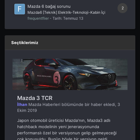
Mazda 6 bağaj sorunu
2
Mazda6 [Teknik] Elektrik-Teknoloji-Kabin İçi
frequentflier
- Tarih:
Temmuz 13
Seçtiklerimiz
Mazda 3 TCR
İlhan
Mazda Haberleri
bölümünde bir haber ekledi,
3
Ekim 2019
Japon otomobil üreticisi Mazda'nın, Mazda3 adlı
hatchback modelinin yeni jenerasyonunda
performanslı özel bir versiyonun gelip gelmeyeceği
çok konuşuldu. Bugün böyle bir versiyon geldi...