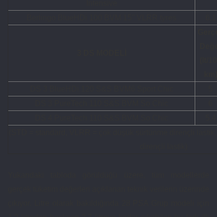
Intensive
Berlingo BlueHDi 100 BVM 15'' VLRR tyres
6,1
Gerç
Değ
3 DS MODELİ
(lt/1
km
DS 3 BlueHDi 120 S&S BVM6 Sport Chic
5
DS 3 PureTech 110 S&S BVM So Chic
6
DS 4 PureTech 110 S&S BVM So Chic
5,4
(STD = standard, VLRR = çok düşük sürtünme dirençli lasti
dirençli lastik)
Yukarıdaki tabloda görüldüğü üzere, tüm modellerde
gerçek tüketim değerleri açıklanan teknik verilerin üzerinde
çıkıyor. Litre olarak bakıldığında 28 PSA Grup modeli için