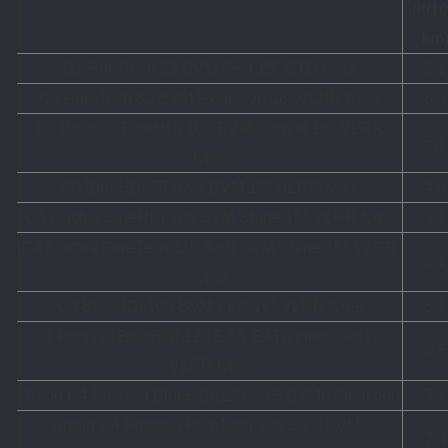
(lt/1
km
C1 PureTech 82 BVM Feel 15'' STD tyres
6,1
C3 PureTech 82 BVM Exclusive 16'' VLRR tyres
6,3
C3 Picasso BlueHDi 100 BVM Confort 16'' VLRR
5,7
tyres
C3 BlueHDi 75 S&S BVM 15'' ULRR tyres
4,9
C4 Cactus BlueHDi 100 BVM Shine 16'' VLRR tyres
5,1
C4 Cactus PureTech 110 S&S BVM Shine 16'' VLRR
6,1
tyres
C4 BlueHDi 100 BVM Feel 16'' VLRR tyres
5,1
C4 Picasso BlueHDi 120 S&S EAT6 Intensive 17''
6,5
VLRR tyres
Grand C4 Picasso BlueHDi 120 S&S BVM6 Attraction
5,7
Grand C4 Picasso PureTech 130 S&S BVM6
7,4