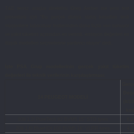
T&E temiz araçlar direktörü Greg Archer ise yeni test
prosedürü için “Bu gerçek dünya sürüş koşulları testi
müşterilere laboratuar testlerinden daha fazla veri sunuyor
ve yakıt tüketimi açısından en verimli, emisyon değerleri en
düşük modelleri seçmelerine yardımcı oluyor” dedi.
İşte PSA Grup modellerinin gerçek yakıt tüketim
değerleri ile teknik verilerinin karşılaştırması;
Gerç
Değ
14 PEUGEOT MODELİ
(lt/1
km
108 1.2l PureTech 82 BVM5 15'' STD tyres
6,1
208 1.6l BlueHDi 100 BVM5 16'' VLRR tyres
4,7