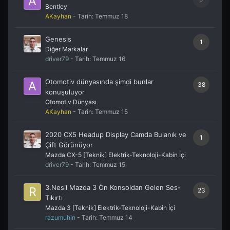
Bentley
AKayhan
- Tarih:
Temmuz 18
Genesis
1
Diğer Markalar
driver79
- Tarih:
Temmuz 16
Otomotiv dünyasında şimdi bunlar
38
konuşuluyor
Otomotiv Dünyası
AKayhan
- Tarih:
Temmuz 15
2020 CX5 Headup Display Camda Bulanık ve
1
Çift Görünüyor
Mazda CX-5 [Teknik] Elektrik-Teknoloji-Kabin İçi
driver79
- Tarih:
Temmuz 15
3.Nesil Mazda 3 Ön Konsoldan Gelen Ses-
23
Tıkırtı
Mazda 3 [Teknik] Elektrik-Teknoloji-Kabin İçi
razumuhin
- Tarih:
Temmuz 14