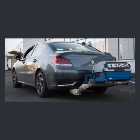
Peugeot, Citroen ve DS markalarında oluşan PSA Grup
daha önce vaad ettiği şekilde 28 temel modelinin gerçek
dünya sürüş koşulları yakıt tüketim testi sonuçlarını
yayınladı.
Otomobil üreticileri tarafından açıklanan teknik verilerdeki
tüketim rakamlarının gerçek yol koşullarında elde edilen
rakamlar ile gösterdiği farkın gün giderek açılması ve bu
durumun tüketici nezdinde rahatsızlığa yol açması,