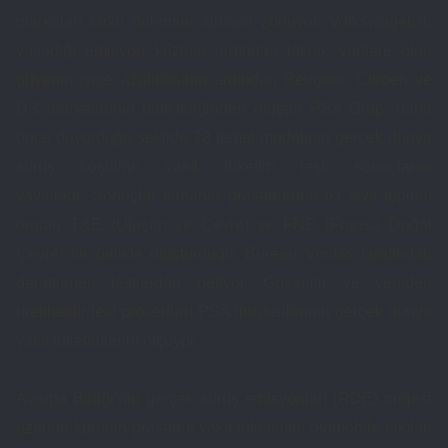
markaları farklı önlemler almaya zorluyor. Volkswagen'in
yaşadığı emisyon krizinin ardından teknik verilere olan
güvenin iyice azalmasının ardından Peugeot, Citroen ve
DS markalarının birlikteliğinden oluşan PSA Grup, daha
önce duyurduğu şekilde 28 temel modelinin gerçek dünya
sürüş koşulları yakıt tüketim testi sonuçlarını
yayınladı. Sonuçlar firmanın prosedürünü iki sivil toplum
örgütü T&E (Ulaşım ve Çevre) ve FNE (Fransa Doğal
Çevre) ile birlikte oluşturduğu, Bureau Veritas tarafından
denetlenen testlerden geliyor. Güvenilir ve yeniden
üretilebilir test prosedürü PSA müşterilerinin gerçek dünya
yakıt tüketimlerini ölçüyor.
Avrupa Birliği’nin gerçek sürüş emisyonları (RDE) projesi
üzerine kurulan prosedür yakıt tüketimini otomobile takılan