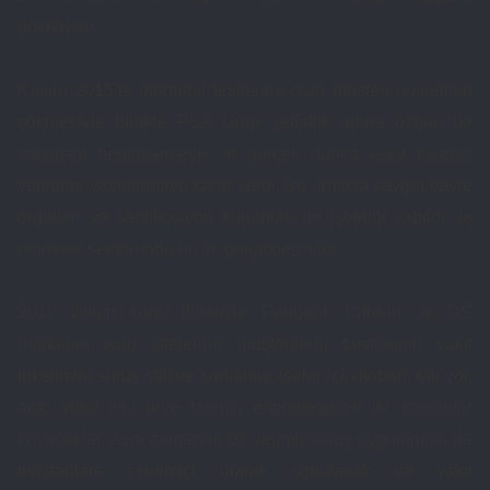
gösteriyor.
Kasım 2015’te otomobil testlerine olan müşteri güveninin
çökmesiyle birlikte PSA Grup şeffaflık adına özgün bir
yaklaşım benimsemeye ve gerçek dünya yakıt tüketim
verilerini yayınlamaya karar verdi. Bu amaçla saygın çevre
örgütleri ve sertifikasyon kurumları ile işbirliği yapıldı ve
otomotiv sektöründe bir ilk gerçekleştirildi.
2016 yılının sonu itibariyle Peugeot, Citroen ve DS
markaları web sitelerine müşterilerin taşıtlarının yakıt
tüketimini sürüş stili ve şartlarına (şehir içi, otoban, tali yol,
araç yükü vs.) göre tahmin edebilecekleri bir simülatör
koyacaklar. Aynı zamanda bir verimli sürüş uygulaması da
müşterilere çevrimiçi olarak sunulacak ve yakıt