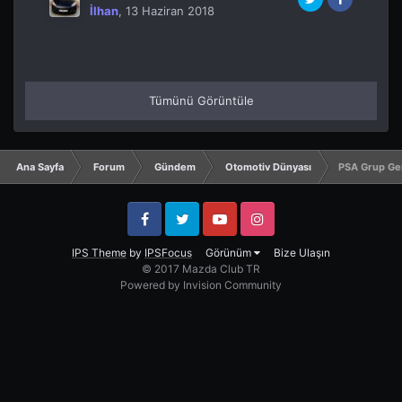
İlhan
,
13 Haziran 2018
Tümünü Görüntüle
Ana Sayfa
Forum
Gündem
Otomotiv Dünyası
PSA Grup Ger
Facebook
Twitter
YouTube
Instagram
IPS Theme
by
IPSFocus
Görünüm
Bize Ulaşın
© 2017 Mazda Club TR
Powered by Invision Community