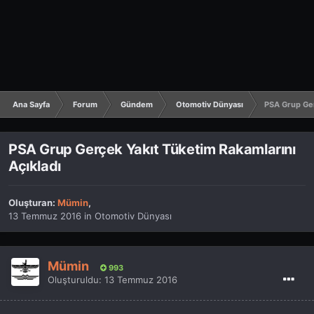
Ana Sayfa
Forum
Gündem
Otomotiv Dünyası
PSA Grup Ger
PSA Grup Gerçek Yakıt Tüketim Rakamlarını
Açıkladı
Oluşturan:
Mümin
,
13 Temmuz 2016
in
Otomotiv Dünyası
Mümin
993
Oluşturuldu:
13 Temmuz 2016