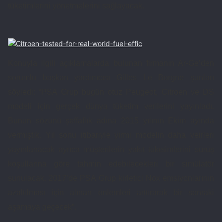
tüketimlerini yönetmelerini sağlayacak.
Konuyla ilgili açıklamalarda bulunan firmanın Ar-Ge’den
sorumlu başkan yardımcısı Gilles Le Borgne şunları
söyledi: “PSA Grup bugün otuz Peugeot, Citroen ve DS
modeli için gerçek dünya tüketim verilerini yayınladı.
Bunun sözünü şeffaflık adına 2015 yılının Ekim ayında
vermiştik. Yıl sonu itibariyle yirmi modelin daha veirleri
yayınlanacak ayrıca müşterilerin yakıt tüketimlerini sürüş
koşullarına göre tahmin edebilecekleri bir simülatör
sunulacak. 2017’de PSA Grup kirletici Nox emsiyonlarının
azaltılması için alınan önlemleri arttırarak bir sonraki
aşamaya geçecek”.