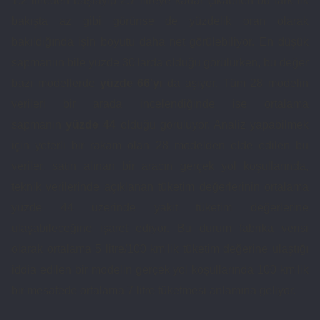
1.2 litreden başlayıp 2.7 litreye kadar çıkabilen bu fark ilk
bakışta az gibi görünse de yüzdelik oran olarak
bakıldığında işin boyutu daha net görülebiliyor. En düşük
sapmanıın bile yüzde 30'larda olduğu görülürken, bu değer
bazı modellerde
yüzde 66'yı
da aşıyor. Tüm 28 modelin
verileri bir arada incelendiğinde ise ortalama
sapmanın
yüzde 44
olduğu görülüyor. Analiz yapabilmek
için yeterli bir rakam olan 28 modelden elde edilen bu
veriler, satın alınan bir aracın gerçek yol koşullarında,
teknik verilerinde açıklanan tüketim değerlerinin ortalama
yüzde 44 üzerinde yakıt tüketim değerlerine
ulaşabileceğine işaret ediyor. Bu durum fabrika verisi
olarak ortalama 5 litre/100 km'lik tüketim değerine ulaştığı
iddia edilen bir modelin gerçek yol koşullarında 100 km'lik
bir mesafede ortalama 7 litre tüketmesi anlamına geliyor.