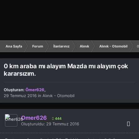
Ana Sayfa
Forum
İlanlarınız
Alınık
Alınık - Otomobil
0
0 km araba mı alayım Mazda mı alayım çok
kararsızım.
Oluşturan:
Ömer626
,
29 Temmuz 2016
in
Alınık - Otomobil
Ömer626
444
Oluşturuldu:
29 Temmuz 2016