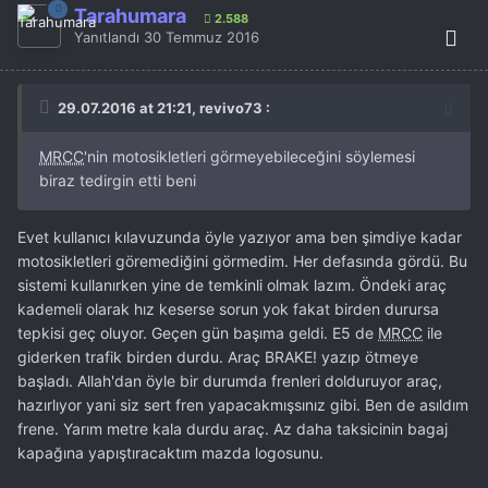
Tarahumara
2.588
Yanıtlandı
30 Temmuz 2016
29.07.2016 at 21:21, revivo73 :
MRCC
'nin motosikletleri görmeyebileceğini söylemesi
biraz tedirgin etti beni
Evet kullanıcı kılavuzunda öyle yazıyor ama ben şimdiye kadar
motosikletleri göremediğini görmedim. Her defasında gördü. Bu
sistemi kullanırken yine de temkinli olmak lazım. Öndeki araç
kademeli olarak hız keserse sorun yok fakat birden durursa
tepkisi geç oluyor. Geçen gün başıma geldi. E5 de
MRCC
ile
giderken trafik birden durdu. Araç BRAKE! yazıp ötmeye
başladı. Allah'dan öyle bir durumda frenleri dolduruyor araç,
hazırlıyor yani siz sert fren yapacakmışsınız gibi. Ben de asıldım
frene. Yarım metre kala durdu araç. Az daha taksicinin bagaj
kapağına yapıştıracaktım mazda logosunu.