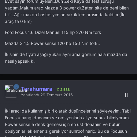
Evet sayın forum üyeleri..Dün Zeki Kaya da test sürüşü
yaptım.Malum araç Mazda 3 power dı.Zaten site de beni bilen
bilir..Ağır mazda hastasıyım ancak ikilem arasında kaldım (İki
araç ta 0 km)
Ford Focus 1,6 Dizel Manuel 115 hp 270 Nm tork
Mazda 3 1,5 Power sense 120 hp 150 Nm tork..
İkisinin de fiyatı aşağı yukarı aynı ama gönlüm hala mazda da
nasıl yapsak ki.
Tarahumara
2.588
Yanıtlandı
29 Temmuz 2016
İki aracı da kullanmış biri olarak düşüncelerimi söyleyeyim. Tabi
Focus u hangi donanım ve opsiyonlarla alıyorsunuz bilmiyorum.
Power sense e denk gelmesi için en üst donanım ve bütün
opsiyonları eklemeniz gerekiyor sunroof hariç. Bu da Focusun