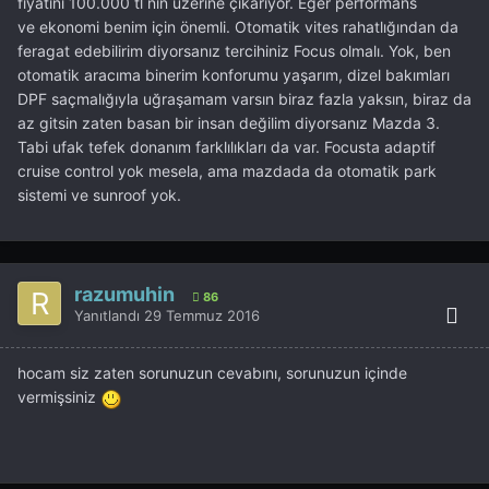
fiyatını 100.000 tl nin üzerine çıkarıyor. Eğer performans
ve ekonomi benim için önemli. Otomatik vites rahatlığından da
feragat edebilirim diyorsanız tercihiniz Focus olmalı. Yok, ben
otomatik aracıma binerim konforumu yaşarım, dizel bakımları
DPF saçmalığıyla uğraşamam varsın biraz fazla yaksın, biraz da
az gitsin zaten basan bir insan değilim diyorsanız Mazda 3.
Tabi ufak tefek donanım farklılıkları da var. Focusta adaptif
cruise control yok mesela, ama mazdada da otomatik park
sistemi ve sunroof yok.
razumuhin
86
Yanıtlandı
29 Temmuz 2016
hocam siz zaten sorunuzun cevabını, sorunuzun içinde
vermişsiniz