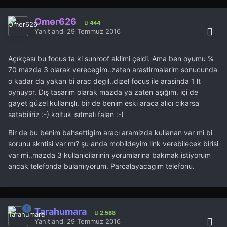
Ömer626
444
Yanıtlandı
29 Temmuz 2016
Açıkçası bu focus ta ki sunroof aklimi çeldi. Ama ben oyumu %
70 mazda 3 olarak verecegim..zaten arastirmalarim sonucunda
o kadar da yakan bi arac degil..dizel focus ile arasinda 1 lt
oynuyor. Dış tasarim olarak mazda ya zaten aşığım. içi de
gayet güzel kullanışlı. bir de benim eski araca alıcı cikarsa
satabiliriz :-) koltuk ısıtmalı falan :-)
Bir de bu benim bahsettigim aracı aramizda kullanan var mi bi
sorunu skntisi var mı? şu anda mobildeyim link verebilecek birisi
var mi..mazda 3 kullanicilarinin yorumlarina bakmak istiyorum
ancak telefonda bulamıyorum. Parcalayacagim telefonu.
Tarahumara
2.588
Yanıtlandı
29 Temmuz 2016