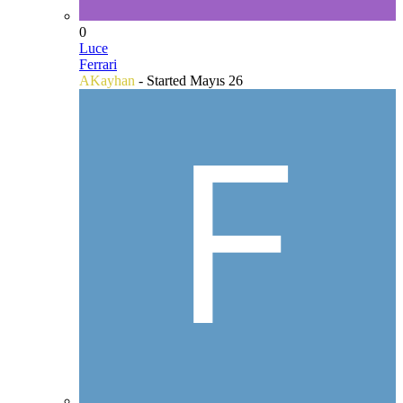
0
Luce
Ferrari
AKayhan
- Started
Mayıs 26