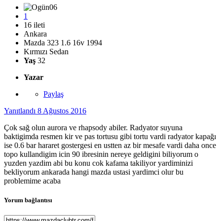
1
16 ileti
Ankara
Mazda 323 1.6 16v 1994
Kırmızı Sedan
Yaş
32
Yazar
Paylaş
Yanıtlandı
8 Ağustos 2016
Çok sağ olun aurora ve rhapsody abiler. Radyator suyuna
baktigimda resmen kir ve pas tortusu gibi tortu vardi radyator kapağı
ise 0.6 bar hararet gostergesi en ustten az bir mesafe vardi daha once
topo kullandigim icin 90 ibresinin nereye geldigini biliyorum o
yuzden yazdim abi bu konu cok kafama takiliyor yardiminizi
bekliyorum ankarada hangi mazda ustasi yardimci olur bu
problemime acaba
Yorum bağlantısı