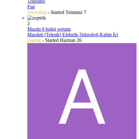
Topolino
Fiat
AKayhan
- Started
Temmuz 7
2
Mazda 6 bağaj sorunu
Mazda6 [Teknik] Elektrik-Teknoloji-Kabin İçi
zoptrik
- Started
Haziran 26