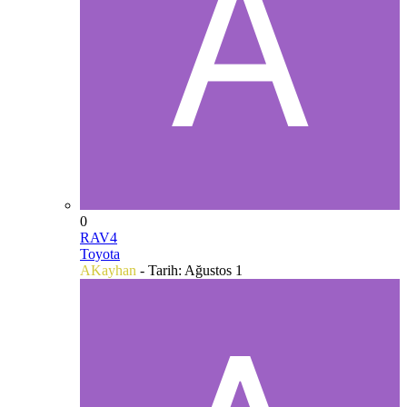
0
RAV4
Toyota
AKayhan
- Tarih:
Ağustos 1