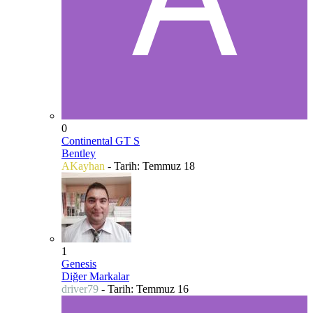
0
Continental GT S
Bentley
AKayhan
- Tarih:
Temmuz 18
1
Genesis
Diğer Markalar
driver79
- Tarih:
Temmuz 16