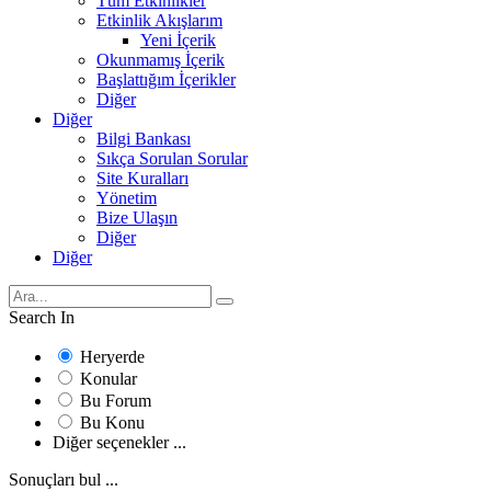
Tüm Etkinlikler
Etkinlik Akışlarım
Yeni İçerik
Okunmamış İçerik
Başlattığım İçerikler
Diğer
Diğer
Bilgi Bankası
Sıkça Sorulan Sorular
Site Kuralları
Yönetim
Bize Ulaşın
Diğer
Diğer
Search In
Heryerde
Konular
Bu Forum
Bu Konu
Diğer seçenekler ...
Sonuçları bul ...