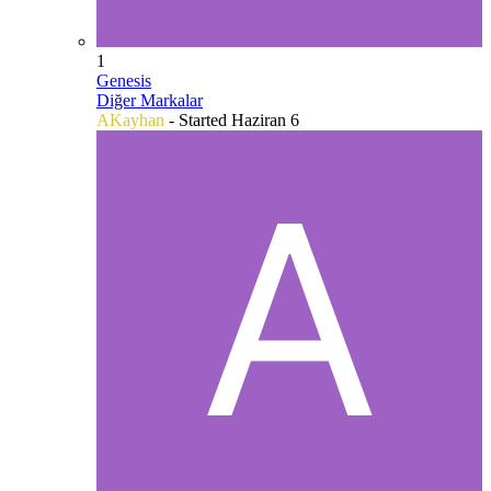
1
Genesis
Diğer Markalar
AKayhan
- Started
Haziran 6