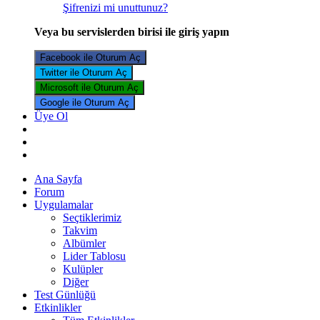
Şifrenizi mi unuttunuz?
Veya bu servislerden birisi ile giriş yapın
Facebook ile Oturum Aç
Twitter ile Oturum Aç
Microsoft ile Oturum Aç
Google ile Oturum Aç
Üye Ol
Ana Sayfa
Forum
Uygulamalar
Seçtiklerimiz
Takvim
Albümler
Lider Tablosu
Kulüpler
Diğer
Test Günlüğü
Etkinlikler