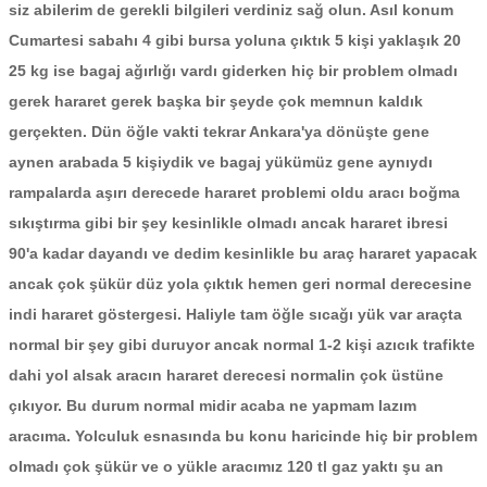
siz abilerim de gerekli bilgileri verdiniz sağ olun. Asıl konum
Cumartesi sabahı 4 gibi bursa yoluna çıktık 5 kişi yaklaşık 20
25 kg ise bagaj ağırlığı vardı giderken hiç bir problem olmadı
gerek hararet gerek başka bir şeyde çok memnun kaldık
gerçekten. Dün öğle vakti tekrar Ankara'ya dönüşte gene
aynen arabada 5 kişiydik ve bagaj yükümüz gene aynıydı
rampalarda aşırı derecede hararet problemi oldu aracı boğma
sıkıştırma gibi bir şey kesinlikle olmadı ancak hararet ibresi
90'a kadar dayandı ve dedim kesinlikle bu araç hararet yapacak
ancak çok şükür düz yola çıktık hemen geri normal derecesine
indi hararet göstergesi. Haliyle tam öğle sıcağı yük var araçta
normal bir şey gibi duruyor ancak normal 1-2 kişi azıcık trafikte
dahi yol alsak aracın hararet derecesi normalin çok üstüne
çıkıyor. Bu durum normal midir acaba ne yapmam lazım
aracıma. Yolculuk esnasında bu konu haricinde hiç bir problem
olmadı çok şükür ve o yükle aracımız 120 tl gaz yaktı şu an