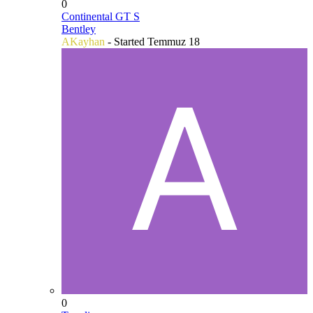
0
Continental GT S
Bentley
AKayhan
- Started
Temmuz 18
0