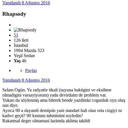
Yanıtlandı
8 Ağustos 2016
Rhapsody
51
126 ileti
İstanbul
1994 Mazda 323
Yeşil Sedan
Yaş
46
Paylaş
Yanıtlandı
8 Ağustos 2016
Selam Ogün. Ya radyatör tikali (suyuna baktigini ve eksiltme
olmadigini varsayiyorum) yada devirdaim de problem var.
Yukarı da söylenmiş ama bilerek bende yazdimki cogunluk oyu oluş
sun diye.
Ayrıca 90 a dayandi demişsin yani standart hali olan orta cizgiyi nr
kadwr geçti? 90 kısmını tahminimi soyledin?
Rakamsal deger olmamasi lazimda aklima takildi