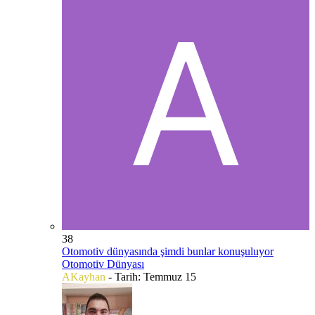
38
Otomotiv dünyasında şimdi bunlar konuşuluyor
Otomotiv Dünyası
AKayhan
- Tarih:
Temmuz 15