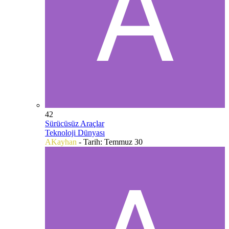
42
Sürücüsüz Araçlar
Teknoloji Dünyası
AKayhan
- Tarih:
Temmuz 30