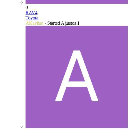
0
RAV4
Toyota
AKayhan
- Started
Ağustos 1