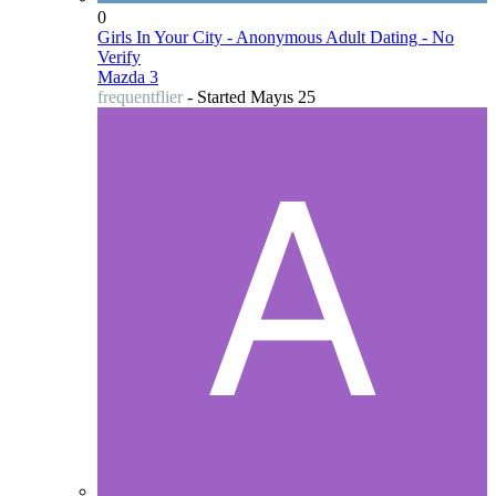
0
Girls In Your City - Anonymous Adult Dating - No
Verify
Mazda 3
frequentflier
- Started
Mayıs 25