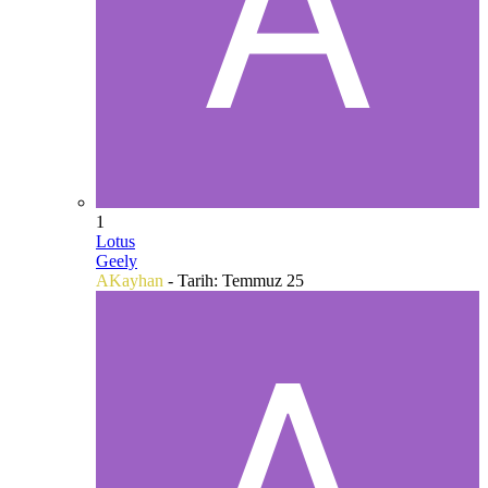
1
Lotus
Geely
AKayhan
- Tarih:
Temmuz 25