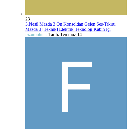
23
3.Nesil Mazda 3 Ön Konsoldan Gelen Ses-Tıkırtı
Mazda 3 [Teknik] Elektrik-Teknoloji-Kabin İçi
razumuhin
- Tarih:
Temmuz 14