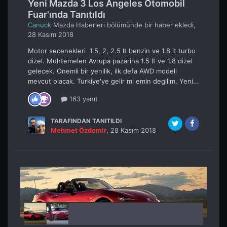
Japon otomobil üreticisi Mazda'nın, Mazda3 adlı
hatchback modelinin yeni jenerasyonunda
performanslı özel bir versiyonun gelip gelmeyeceği
çok konuşuldu. Bugün böyle bir versiyon geldi...
7 yanıt
TARAFINDAN TANITILDI
Burak
,
3 Ekim 2019
Yeni Mazda 3 Los Angeles Otomobil
Fuar'ında Tanıtıldı
Canuck
Mazda Haberleri
bölümünde bir haber ekledi,
28 Kasım 2018
Motor secenekleri 1.5, 2, 2.5 lt benzin ve 1.8 lt turbo
dizel. Muhtemelen Avrupa pazarina 1.5 lt ve 1.8 dizel
gelecek. Onemli bir yenilik, ilk defa AWD modeli
mevcut olacak. Turkiye'ye gelir mi emin degilim. Yeni...
163 yanıt