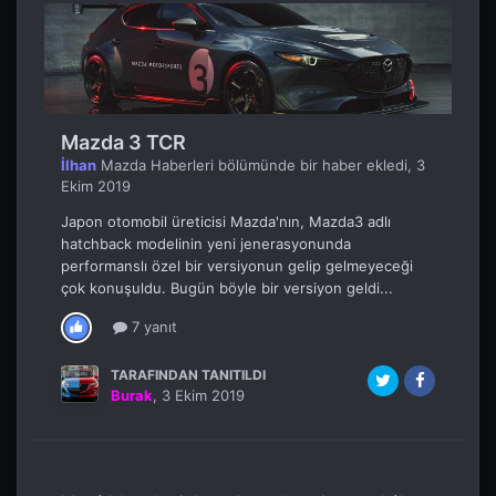
Mazda 6 bağaj sorunu
2
Mazda6 [Teknik] Elektrik-Teknoloji-Kabin İçi
frequentflier
- Tarih:
Temmuz 13
EV Elektrikli Otomobiller
91
Otomotiv Dünyası
AKayhan
- Tarih:
Temmuz 8
Seçtiklerimiz
Mazda 3 TCR
İlhan
Mazda Haberleri
bölümünde bir haber ekledi,
3
Ekim 2019