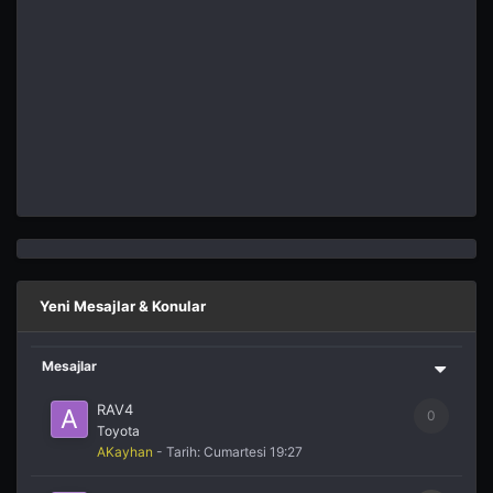
Suzuki, güçlü motoru ve sportif detayları ile öne
çıkan Vitara S modelini İngiltere'de satışa sunmaya...
Yeni Nesil Suzuki Baleno 2016 Modeli Tanıtıldı.
Yazan:
Efebey
Ağustos’un ilk haftasında ön tanıtımı yapılan 2016
suzuki baleno, otomobil dünyasının merakla...