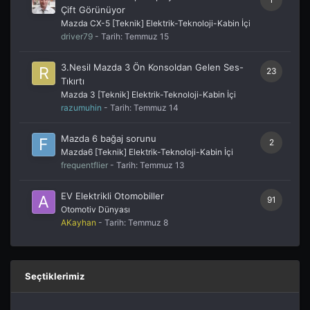
AKayhan
- Tarih:
Temmuz 18
Genesis
1
Diğer Markalar
driver79
- Tarih:
Temmuz 16
Otomotiv dünyasında şimdi bunlar
38
konuşuluyor
Otomotiv Dünyası
AKayhan
- Tarih:
Temmuz 15
2020 CX5 Headup Display Camda Bulanık ve
1
Çift Görünüyor
Mazda CX-5 [Teknik] Elektrik-Teknoloji-Kabin İçi
driver79
- Tarih:
Temmuz 15
3.Nesil Mazda 3 Ön Konsoldan Gelen Ses-
23
Tıkırtı
Mazda 3 [Teknik] Elektrik-Teknoloji-Kabin İçi
razumuhin
- Tarih:
Temmuz 14