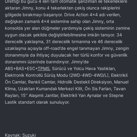
Ürettiği bu gücü 4 ileri tam otomatik şanzıman ile tekerleklere
aktaran Jimny, konu 4 tekerlekten çekiş olunca rakiplerini
gölgede bırakmayı başarıyor. Drive Action 4x4 adı verilen,
değişken zamanlı 4x4 sistemine sahip olan Jimny, orta
konsolda yer alan düğmeler yardımıyla çekiş sisteminin zemine
uygun olacak şekilde değiştirilebilmesine imkân tanıyor. 34
derecelik yaklaşma, 31 derecelik tırmanma ve 46 derecelik
uzaklaşma açısıyla off-road’de engel tanımayan Jimny, zengin
donanımıyla da ihtiyaç duyulacak her türlü konfor ve güvenlik
donanımını üzerinde barındırıyor. Jimny’de
ABS+BAS+ESC+
TPMS
, Sürücü ve Yolcu Hava Yastıkları,
Elektronik Kontrollü Sürüş Modu (2WD-4WD-4WD/L), Elektrikli
Ön Camlar, Renkli Camlar, Hidrolik Destekli Direksiyon, Manuel
Klima, Uzaktan Kumandalı Merkezi Kilit, Ön Sis Farları, Tavan
Rayları, 15’’ Alaşımlı Jantlar, Elektrikli Yan Aynalar ve Stepne
Lastik standart olarak sunuluyor.