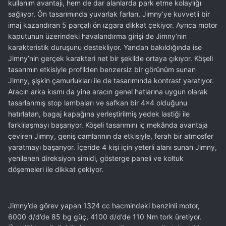
kullanım avantajı, hem de dar alanlarda park etme kolaylığı
sağlıyor. Ön tasarımında yuvarlak farları, Jimny’ye kuvvetli bir
imaj kazandıran 5 parçalı ön ızgara dikkat çekiyor. Ayrıca motor
kaputunun üzerindeki havalandırma girişi de Jimny’nin
karakteristik duruşunu destekliyor. Yandan bakıldığında ise
Jimny’nin gerçek karakteri net bir şekilde ortaya çıkıyor. Köşeli
tasarımın etkisiyle profilden benzersiz bir görünüm sunan
Jimny, şişkin çamurlukları ile de tasarımında kontrast yaratıyor.
Aracın arka kısmı da yine aracın genel hatlarına uygun olarak
tasarlanmış stop lambaları ve safkan bir 4x4 olduğunu
hatırlatan, bagaj kapağına yerleştirilmiş yedek lastiği ile
farklılaşmayı başarıyor. Köşeli tasarımını iç mekânda avantaja
çeviren Jimny, geniş camlarının da etkisiyle, ferah bir atmosfer
yaratmayı başarıyor. İçeride 4 kişi için yeterli alanı sunan Jimny,
yenilenen direksiyon simidi, gösterge paneli ve koltuk
döşemeleri ile dikkat çekiyor.
Jimny’de görev yapan 1324 cc hacmindeki benzinli motor,
6000 d/d’de 85 bg güç, 4100 d/d’de 110 Nm tork üretiyor.