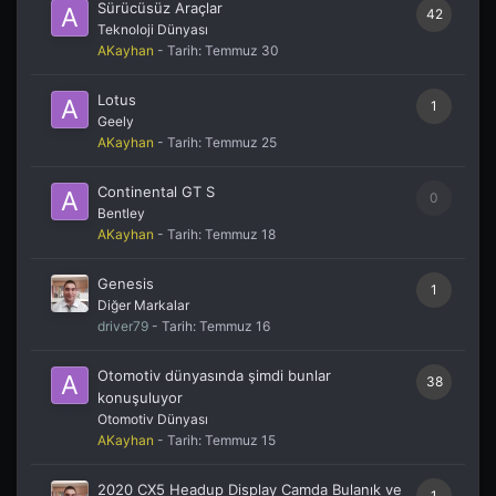
Yeni Mesajlar & Konular
Mesajlar
RAV4
0
Toyota
AKayhan
- Tarih:
Cumartesi 19:27
Sürücüsüz Araçlar
42
Teknoloji Dünyası
AKayhan
- Tarih:
Temmuz 30
Lotus
1
Geely
AKayhan
- Tarih:
Temmuz 25
Continental GT S
0
Bentley