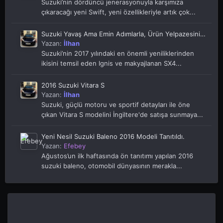
Takipçi
0
Konu listesine dön
Etiket tabanlı benzer içerikler
2017 Suzuki Swift Teknik Özellikleri Ve Donanımı
Yazan:
İlhan
Suzuki’nin dördüncü jenerasyonuyla karşımıza
çıkaracağı yeni Swift, yeni özellikleriyle artık çok...
Suzuki Yavaş Ama Emin Adımlarla, Ürün Yelpazesini
Genişletiyor
Yazan:
İlhan
Suzuki’nin 2017 yılındaki en önemli yeniliklerinden
ikisini temsil eden Ignis ve makyajlanan SX4...
2016 Suzuki Vitara S
Yazan:
İlhan