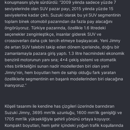
konuşmasını şöyle sürdürdü: “2009 yılında sadece yüzde 7
seviyelerinde olan SUV pazar payı, 2015 yılında yüzde 15
seviyelerine kadar çıktı. Suzuki olarak bu yıl SUV segmentinin
toplam binek otomobil pazarından da fazla pay alacağını
öngörüyoruz. Türkiye pazarında, özellikle 1.6 litredeki
seçenekler zenginleştikçe, insanlar giderek SUV ve
crossoverları daha çok tercih etmeye başlayacak. Yeni Jimny
de artan SUV talebini takip eden dönem içerisinde, doğru bir
zamanlamayla pazara giriş yaptı. 1.3 litre hacmindeki ekonomik
benzinli motorunun yanı sıra; 4x4 çekiş sistemi ve otomatik
vites birlikteliğini sunan nadir modellerden biri olan yeni
Jimny’nin, hem boyutları hem de sahip olduğu fark yaratan
özelliklerle segmentinin en başarılı modellerinden biri olacağına
inanıyoruz.”
Köşeli tasarımı ile kendine has çizgileri üzerinde barındıran
Suzuki Jimny, 3695 mm’lik uzunluğu, 1600 mm’lik genişliği ve
1705 mm’lik yüksekliğiyle şehirli yönünü ortaya koyuyor.
Kompakt boyutları, hem şehir içindeki yoğun trafik koşullarında