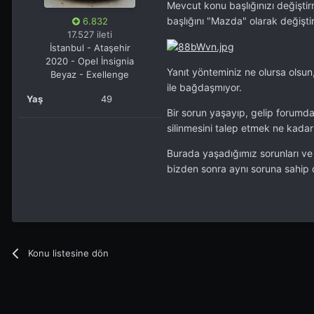
Mevcut konu başlığınızı değişti
başlığını "Mazda" olarak değiştir
6.832
17.527 ileti
İstanbul - Ataşehir
2020 - Opel İnsignia
Yanıt yönteminiz ne olursa olsun,
Beyaz - Exellenge
ile bağdaşmıyor.
Yaş
49
Bir sorun yaşayıp, gelip forumd
silinmesini talep etmek ne kadar 
Burada yaşadığımız sorunları v
bizden sonra aynı soruna sahip 
Konu listesine dön