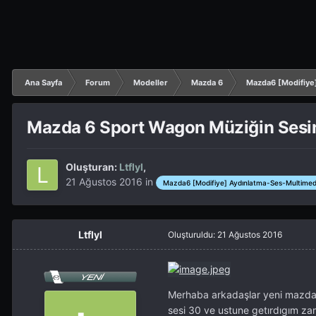
Ana Sayfa
Forum
Modeller
Mazda 6
Mazda6 [Modifiye
Mazda 6 Sport Wagon Müziğin Sesini
Oluşturan:
Ltflyl
,
21 Ağustos 2016
in
Mazda6 [Modifiye] Aydınlatma-Ses-Multime
Ltflyl
Oluşturuldu:
21 Ağustos 2016
Merhaba arkadaşlar yeni mazda 6
sesi 30 ve ustune getırdıgım za