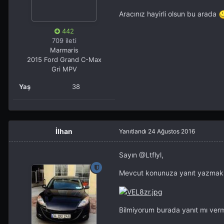
Aracınız hayirli olsun bu arada
442
709 ileti
Marmaris
2015 Ford Grand C-Max
Gri MPV
Yaş
38
İlhan
Yanıtlandı
24 Ağustos 2016
Sayın
@Ltflyl
,
Mevcut konunuza yanıt yazmak y
Bilmiyorum burada yanıt mı vermek