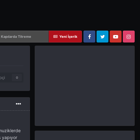
 Kapılarda Titreme
Yeni İçerik
Facebook
Twitter
YouTube
Instagram
pçi
0
muziklerde
s yapıyor