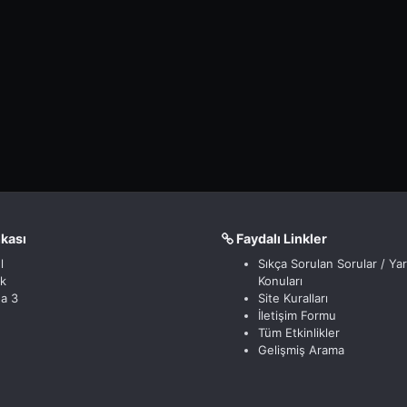
nkası
Faydalı Linkler
l
Sıkça Sorulan Sorular / Ya
ik
Konuları
a 3
Site Kuralları
İletişim Formu
Tüm Etkinlikler
Gelişmiş Arama