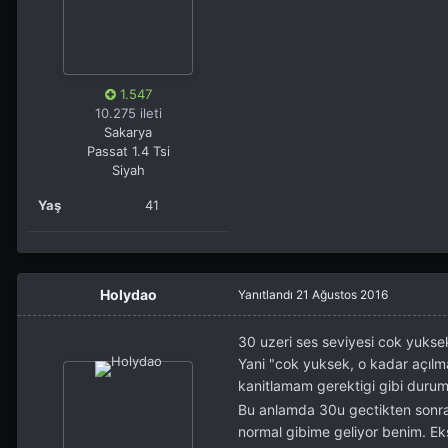
1.547
10.275 ileti
Sakarya
Passat 1.4 Tsi
Siyah
Yaş
41
Holydao
Yanıtlandı
21 Ağustos 2016
30 uzeri ses seviyesi cok yukse
Yani "cok yuksek, o kadar açılm
kanitlamam gerektigi gibi duru
Bu anlamda 30u gectikten sonra 
normal gibime geliyor benim. Ek