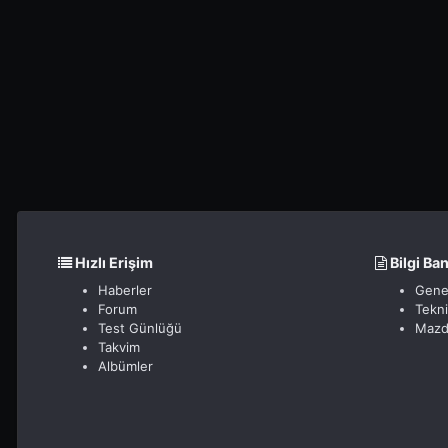
Hızlı Erişim
Bilgi Ba
Haberler
Gene
Forum
Tekn
Test Günlüğü
Mazd
Takvim
Albümler