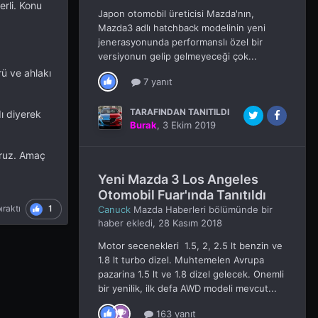
rli. Konu
Japon otomobil üreticisi Mazda'nın,
Mazda3 adlı hatchback modelinin yeni
jenerasyonunda performanslı özel bir
versiyonun gelip gelmeyeceği çok...
rü ve ahlakı
7 yanıt
TARAFINDAN TANITILDI
ı diyerek
Burak
,
3 Ekim 2019
oruz. Amaç
Yeni Mazda 3 Los Angeles
Otomobil Fuar'ında Tanıtıldı
1
ıraktı
Canuck
Mazda Haberleri
bölümünde bir
haber ekledi,
28 Kasım 2018
Motor secenekleri 1.5, 2, 2.5 lt benzin ve
1.8 lt turbo dizel. Muhtemelen Avrupa
pazarina 1.5 lt ve 1.8 dizel gelecek. Onemli
bir yenilik, ilk defa AWD modeli mevcut...
163 yanıt