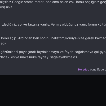
rmişsiniz.Google arama motorunda ama halen eski konu başlığınız geçe
mişsiniz.
 izlediğiniz yol ve tarzınız yanlış. Vermiş olduğunuz yanıt forum kültü
a konu açıp. Ardından ben sorunu hallettim,konuya-size gerek kalmad
etik.
e çözümlerini paylaşarak faydalanmaya ve fayda sağalamaya çalışıy
olacak kişiye maksimum faydayı sağalayabilmektir.
Holydao
buna ifade b