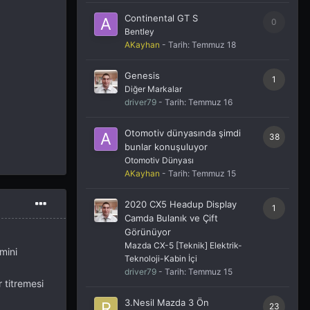
Continental GT S
0
Bentley
AKayhan
- Tarih:
Temmuz 18
Genesis
1
Diğer Markalar
driver79
- Tarih:
Temmuz 16
Otomotiv dünyasında şimdi
38
bunlar konuşuluyor
Otomotiv Dünyası
AKayhan
- Tarih:
Temmuz 15
2020 CX5 Headup Display
1
Camda Bulanık ve Çift
Görünüyor
Mazda CX-5 [Teknik] Elektrik-
mini
Teknoloji-Kabin İçi
driver79
- Tarih:
Temmuz 15
 titremesi
3.Nesil Mazda 3 Ön
23