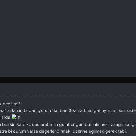
k degil mi?
az" anlaminda demiyorum da, ben 30a nadiren getiriyorum, ses siste
mlarda
birakin kapi kolunu arabanin gumbur gumbur inlemesi, zangir zangir
stra bi durum varsa degerlendirmek, uzerine egilmek gerek tabi.