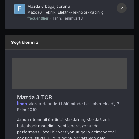
Mazda 6 bağaj sorunu
2
Mazda6 [Teknik] Elektrik-Teknoloji-Kabin İçi
frequentflier
- Tarih:
Temmuz 13
Seçtiklerimiz
Mazda 3 TCR
İlhan
Mazda Haberleri
bölümünde bir haber ekledi,
3
Ekim 2019
Japon otomobil üreticisi Mazda'nın, Mazda3 adlı
hatchback modelinin yeni jenerasyonunda
performanslı özel bir versiyonun gelip gelmeyeceği
çok konuşuldu. Bugün böyle bir versiyon geldi...