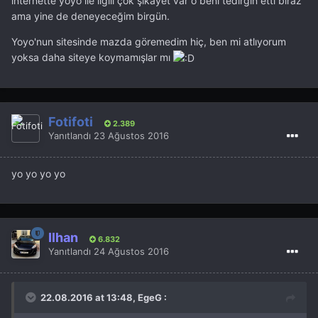
internette yoyo ile ilgili çok şikayet var o beni tedirgin etti biraz
ama yine de deneyeceğim birgün.
Yoyo'nun sitesinde mazda göremedim hiç, ben mi atlıyorum
yoksa daha siteye koymamışlar mı
Fotifoti
2.389
Yanıtlandı
23 Ağustos 2016
yo yo yo yo
İlhan
6.832
Yanıtlandı
24 Ağustos 2016
22.08.2016 at 13:48, EgeG :