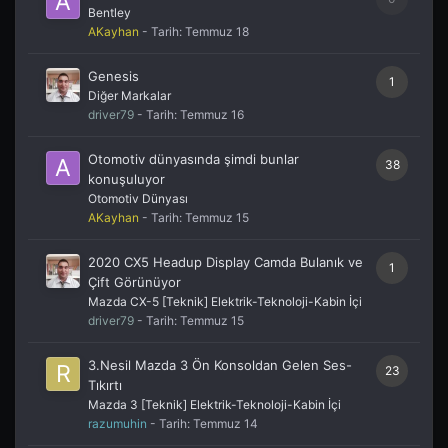
Bentley
AKayhan
- Tarih:
Temmuz 18
Genesis
1
Diğer Markalar
driver79
- Tarih:
Temmuz 16
Otomotiv dünyasında şimdi bunlar
38
konuşuluyor
Otomotiv Dünyası
AKayhan
- Tarih:
Temmuz 15
2020 CX5 Headup Display Camda Bulanık ve
1
Çift Görünüyor
Mazda CX-5 [Teknik] Elektrik-Teknoloji-Kabin İçi
driver79
- Tarih:
Temmuz 15
3.Nesil Mazda 3 Ön Konsoldan Gelen Ses-
23
Tıkırtı
Mazda 3 [Teknik] Elektrik-Teknoloji-Kabin İçi
razumuhin
- Tarih:
Temmuz 14