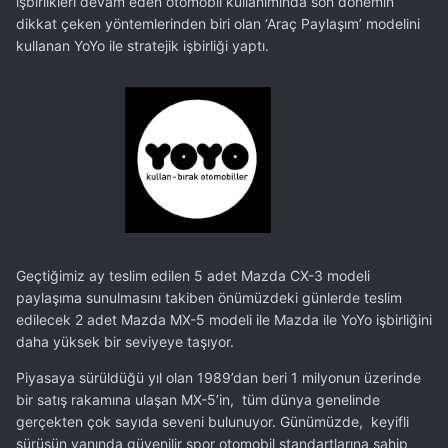
işbirlikleri devam eden otomobil kullanımında son dönemin
dikkat çeken yöntemlerinden biri olan ‘Araç Paylaşım’ modelini
kullanan YoYo ile stratejik işbirliği yaptı.
Geçtiğimiz ay teslim edilen 5 adet Mazda CX-3 modeli
paylaşıma sunulmasını takiben önümüzdeki günlerde teslim
edilecek 2 adet Mazda MX-5 modeli ile Mazda ile YoYo işbirliğini
daha yüksek bir seviyeye taşıyor.
Piyasaya sürüldüğü yıl olan 1989’dan beri 1 milyonun üzerinde
bir satış rakamına ulaşan MX-5’in, tüm dünya genelinde
gerçekten çok sayıda seveni bulunuyor. Günümüzde, keyifli
sürüşün yanında güvenilir spor otomobil standartlarına sahip