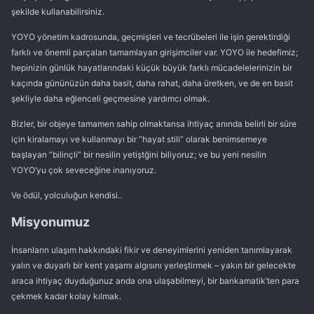
şekilde kullanabilirsiniz.
YOYO yönetim kadrosunda, geçmişleri ve tecrübeleri ile işin gerektirdiği
farklı ve önemli parçaları tamamlayan girişimciler var. YOYO ile hedefimiz;
hepinizin günlük hayatlarındaki küçük büyük farklı mücadelelerinizin bir
kaçında gününüzün daha basit, daha rahat, daha üretken, ve de en basit
şekliyle daha eğlenceli geçmesine yardımcı olmak.
Bizler, bir objeye tamamen sahip olmaktansa ihtiyaç anında belirli bir süre
için kiralamayı ve kullanmayı bir “hayat stili” olarak benimsemeye
başlayan “bilinçli” bir nesilin yetiştğini biliyoruz; ve bu yeni nesilin
YOYO’yu çok seveceğine inanıyoruz.
Ve ödül, yolculuğun kendisi..
Misyonumuz
İnsanların ulaşım hakkındaki fikir ve deneyimlerini yeniden tanımlayarak
yalın ve duyarlı bir kent yaşamı algısını yerleştirmek – yakın bir gelecekte
araca ihtiyaç duyduğunuz anda ona ulaşabilmeyi, bir bankamatik’ten para
çekmek kadar kolay kılmak.