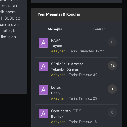
 cc olarak;
ndir hacmi
Yeni Mesajlar & Konular
501-3000 cc
asında olan
Mesajlar
Konular
motor, bir
ilimi olan
RAV4
0
Toyota
AKayhan
- Tarih:
Cumartesi 19:27
Sürücüsüz Araçlar
42
Teknoloji Dünyası
AKayhan
- Tarih:
Temmuz 30
Lotus
1
Geely
AKayhan
- Tarih:
Temmuz 25
Continental GT S
0
Bentley
AKayhan
- Tarih:
Temmuz 18