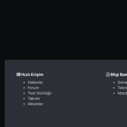
Hızlı Erişim
Bilgi Ba
Haberler
Gene
Forum
Tekn
Test Günlüğü
Mazd
Takvim
Albümler