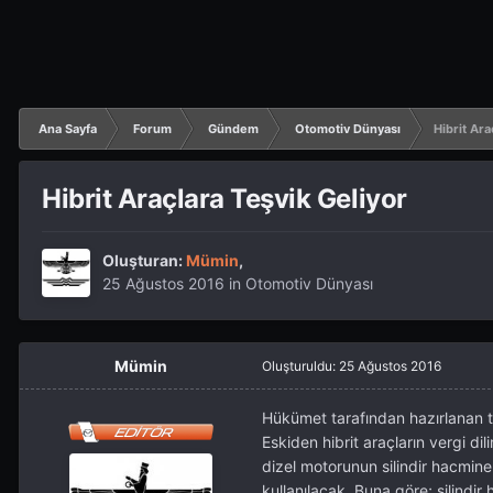
Ana Sayfa
Forum
Gündem
Otomotiv Dünyası
Hibrit Ara
Hibrit Araçlara Teşvik Geliyor
Oluşturan:
Mümin
,
25 Ağustos 2016
in
Otomotiv Dünyası
Mümin
Oluşturuldu:
25 Ağustos 2016
Hükümet tarafından hazırlanan torb
Eskiden hibrit araçların vergi dil
dizel motorunun silindir hacmine 
kullanılacak. Buna göre; silindir