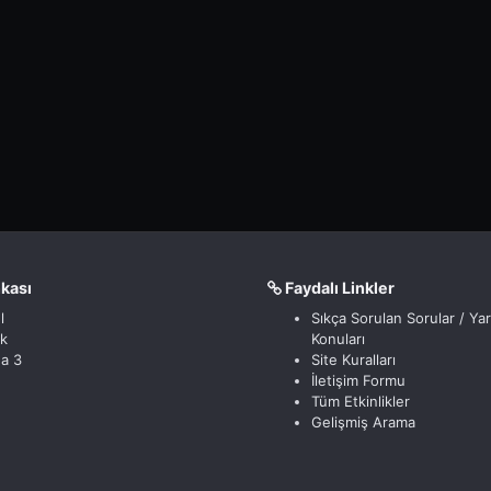
nkası
Faydalı Linkler
l
Sıkça Sorulan Sorular / Ya
ik
Konuları
a 3
Site Kuralları
İletişim Formu
Tüm Etkinlikler
Gelişmiş Arama