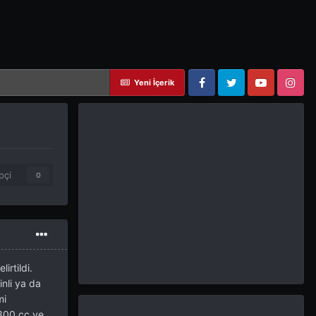
Yeni İçerik
Facebook
Twitter
YouTube
Instagram
pçi
0
irtildi.
inli ya da
mi
1300 cc ve