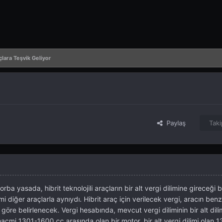
çlara Teşvik Geliyor
Paylaş
Taki
a yasada, hibrit teknolojili araçların bir alt vergi dilimine gireceği bel
imi diğer araçlarla aynıydı. Hibrit araç için verilecek vergi, aracın benz
göre belirlenecek. Vergi hesabında, mevcut vergi diliminin bir alt dili
 hacmi 1301-1600 cc arasında olan bir motor, bir alt vergi dilimi olan 