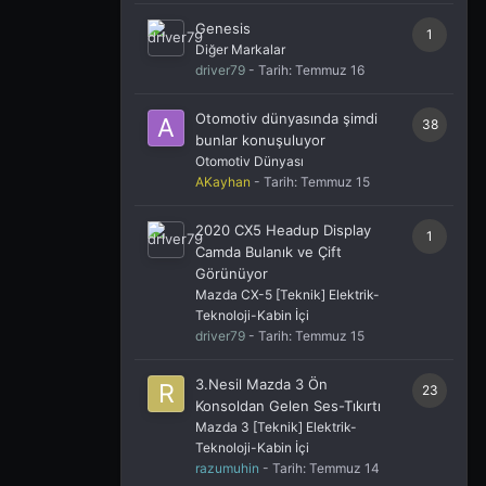
Genesis
1
Diğer Markalar
driver79
- Tarih:
Temmuz 16
Otomotiv dünyasında şimdi
38
bunlar konuşuluyor
Otomotiv Dünyası
AKayhan
- Tarih:
Temmuz 15
2020 CX5 Headup Display
1
Camda Bulanık ve Çift
Görünüyor
Mazda CX-5 [Teknik] Elektrik-
Teknoloji-Kabin İçi
driver79
- Tarih:
Temmuz 15
3.Nesil Mazda 3 Ön
23
Konsoldan Gelen Ses-Tıkırtı
Mazda 3 [Teknik] Elektrik-
Teknoloji-Kabin İçi
razumuhin
- Tarih:
Temmuz 14