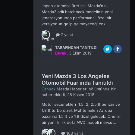
Japon otomobil üreticisi Mazda'nın,
Mazda3 adlı hatchback modelinin yeni
jenerasyonunda performanslı özel bir
versiyonun gelip gelmeyeceği çok...
7 yanıt
TARAFINDAN TANITILDI
Burak
,
3 Ekim 2019
Yeni Mazda 3 Los Angeles
Otomobil Fuar'ında Tanıtıldı
Canuck
Mazda Haberleri
bölümünde bir
haber ekledi,
28 Kasım 2018
Motor secenekleri 1.5, 2, 2.5 lt benzin ve
1.8 lt turbo dizel. Muhtemelen Avrupa
pazarina 1.5 lt ve 1.8 dizel gelecek. Onemli
bir yenilik, ilk defa AWD modeli mevcut...
163 yanıt