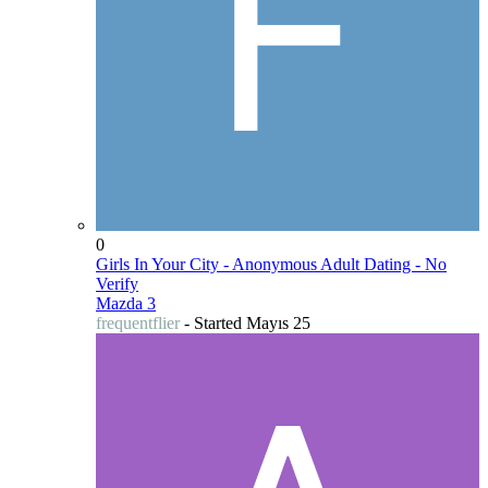
0
Girls In Your City - Anonymous Adult Dating - No
Verify
Mazda 3
frequentflier
- Started
Mayıs 25