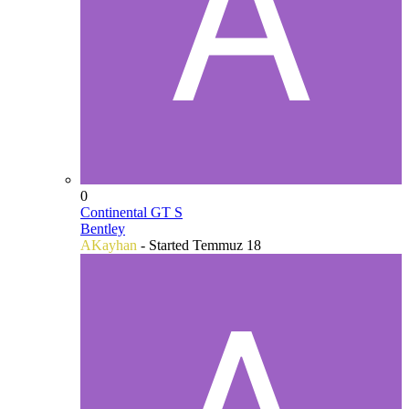
0
Continental GT S
Bentley
AKayhan
- Started
Temmuz 18