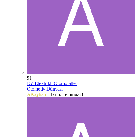
91
EV Elektrikli Otomobiller
Otomotiv Dünyası
AKayhan
- Tarih:
Temmuz 8