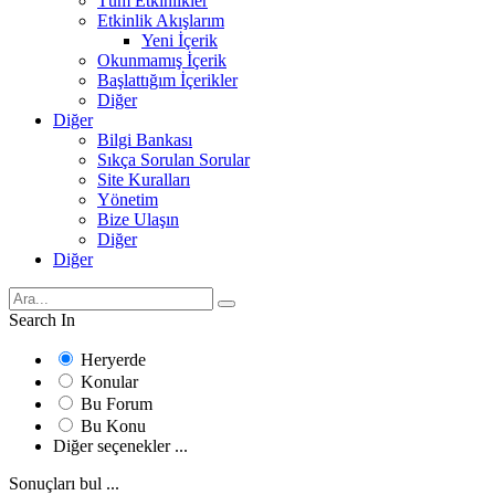
Tüm Etkinlikler
Etkinlik Akışlarım
Yeni İçerik
Okunmamış İçerik
Başlattığım İçerikler
Diğer
Diğer
Bilgi Bankası
Sıkça Sorulan Sorular
Site Kuralları
Yönetim
Bize Ulaşın
Diğer
Diğer
Search In
Heryerde
Konular
Bu Forum
Bu Konu
Diğer seçenekler ...
Sonuçları bul ...