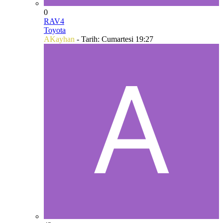
0
RAV4
Toyota
AKayhan
- Tarih:
Cumartesi 19:27