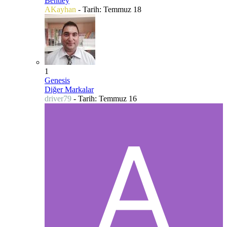
Bentley
AKayhan
- Tarih:
Temmuz 18
1
Genesis
Diğer Markalar
driver79
- Tarih:
Temmuz 16