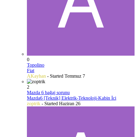
0
Topolino
Fiat
AKayhan
- Started
Temmuz 7
2
Mazda 6 bağaj sorunu
Mazda6 [Teknik] Elektrik-Teknoloji-Kabin İçi
zoptrik
- Started
Haziran 26