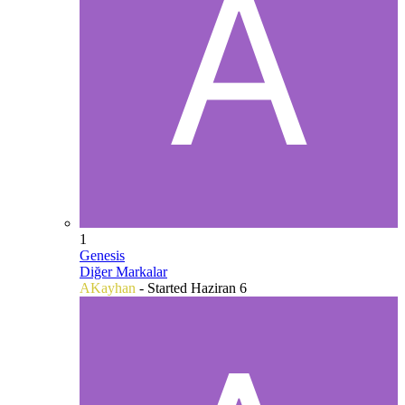
1
Genesis
Diğer Markalar
AKayhan
- Started
Haziran 6