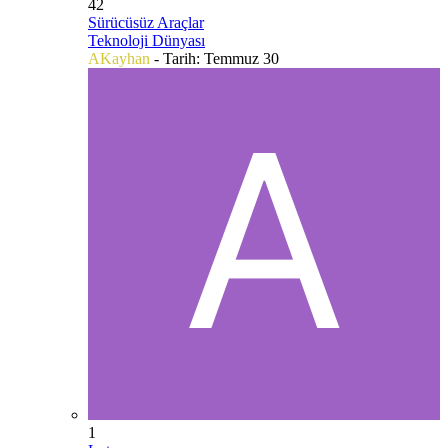
42
Sürücüsüz Araçlar
Teknoloji Dünyası
AKayhan
- Tarih:
Temmuz 30
1