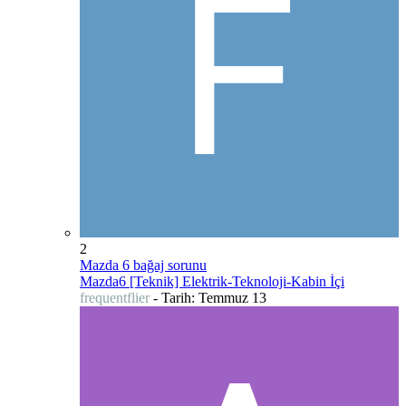
2
Mazda 6 bağaj sorunu
Mazda6 [Teknik] Elektrik-Teknoloji-Kabin İçi
frequentflier
- Tarih:
Temmuz 13