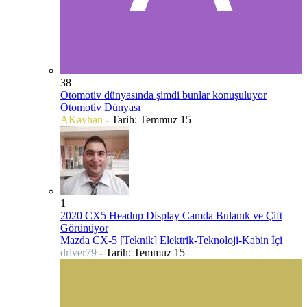
38
Otomotiv dünyasında şimdi bunlar konuşuluyor
Otomotiv Dünyası
AKayhan
- Tarih:
Temmuz 15
1
2020 CX5 Headup Display Camda Bulanık ve Çift
Görünüyor
Mazda CX-5 [Teknik] Elektrik-Teknoloji-Kabin İçi
driver79
- Tarih:
Temmuz 15