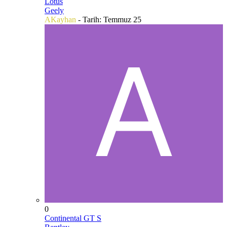
Lotus
Geely
AKayhan
- Tarih:
Temmuz 25
0
Continental GT S