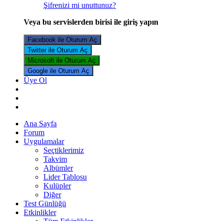
Şifrenizi mi unuttunuz?
Veya bu servislerden birisi ile giriş yapın
Facebook ile Oturum Aç
Twitter ile Oturum Aç
Microsoft ile Oturum Aç
Google ile Oturum Aç
Üye Ol
Ana Sayfa
Forum
Uygulamalar
Seçtiklerimiz
Takvim
Albümler
Lider Tablosu
Kulüpler
Diğer
Test Günlüğü
Etkinlikler