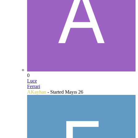
0
Luce
Ferrari
AKayhan
- Started
Mayıs 26