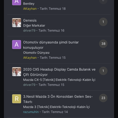
Bentley
AKayhan
- Tarih:
Temmuz 18
Genesis
1
Diğer Markalar
driver79
- Tarih:
Temmuz 16
Otomotiv dünyasında şimdi bunlar
38
konuşuluyor
Otomotiv Dünyası
AKayhan
- Tarih:
Temmuz 15
2020 CX5 Headup Display Camda Bulanık ve
1
Çift Görünüyor
Mazda CX-5 [Teknik] Elektrik-Teknoloji-Kabin İçi
driver79
- Tarih:
Temmuz 15
3.Nesil Mazda 3 Ön Konsoldan Gelen Ses-
23
Tıkırtı
Mazda 3 [Teknik] Elektrik-Teknoloji-Kabin İçi
razumuhin
- Tarih:
Temmuz 14