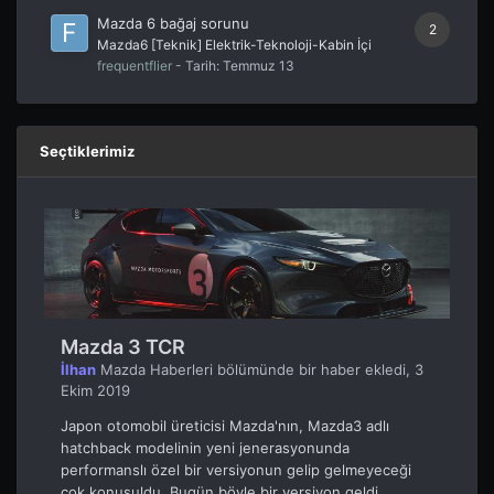
Mazda 6 bağaj sorunu
2
Mazda6 [Teknik] Elektrik-Teknoloji-Kabin İçi
frequentflier
- Tarih:
Temmuz 13
Seçtiklerimiz
Mazda 3 TCR
İlhan
Mazda Haberleri
bölümünde bir haber ekledi,
3
Ekim 2019
Japon otomobil üreticisi Mazda'nın, Mazda3 adlı
hatchback modelinin yeni jenerasyonunda
performanslı özel bir versiyonun gelip gelmeyeceği
çok konuşuldu. Bugün böyle bir versiyon geldi...