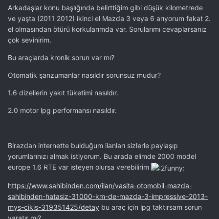
Arkadaşlar konu başlığında belirttiğim gibi düşük kilometrede
ve yaşta (2011 2012) ikinci el Mazda 3 veya 6 arıyorum fakat 2.
el olmasından ötürü korkularımda var. Sorularımı cevaplarsanız
çok sevinirim.
Bu araçlarda kronik sorun var mı?
Otomatik şanzumanlar nasıldır sorunsuz mudur?
1.6 dizellerin yakıt tüketimi nasıldır.
2.0 motor lpg performansı nasıldır.
Birazdan internette bulduğum ilanları sizlerle paylaşıp
yorumlarınızı almak istiyorum. Bu arada elimde 2000 model
europe 1.6 RTE var isteyen olursa verebilirim
https://www.sahibinden.com/ilan/vasita-otomobil-mazda-
sahibinden-hatasiz-31000-km-de-mazda-3-impressive-2013-
mys-cikis-319351425/detay
bu araç için lpg taktırsam sorun
yaratır mı?