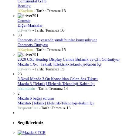
Continental GT S
Bentley
AKayhan
- Tarih:
Temmuz 18
1
Genesis
Diğer Markalar
driver79
- Tarih:
Temmuz 16
38
Otomotiv dünyasında şimdi bunlar konuşuluyor
Otomotiv Dünyası
AKayhan
- Tarih:
Temmuz 15
1
2020 CX5 Headup Display Camda Bulanık ve Çift Görünüyor
Mazda CX-5 [Teknik] Elektrik-Teknoloji-Kabin İçi
driver79
- Tarih:
Temmuz 15
23
3.Nesil Mazda 3 Ön Konsoldan Gelen Ses-Tıkırtı
Mazda 3 [Teknik] Elektrik-Teknoloji-Kabin İçi
razumuhin
- Tarih:
Temmuz 14
2
Mazda 6 bağaj sorunu
Mazda6 [Teknik] Elektrik-Teknoloji-Kabin İçi
frequentflier
- Tarih:
Temmuz 13
Seçtiklerimiz