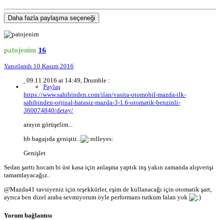
Daha fazla paylaşma seçeneği
patojenim
16
Yanıtlandı
10 Kasım 2016
09.11.2016 at 14:49, Drumble :
Paylaş
https://www.sahibinden.com/ilan/vasita-otomobil-mazda-ilk-
sahibinden-orjinal-hatasiz-mazda-3-1.6-otomatik-benzinli-
360074840/detay/
arayın görüşelim...
hb bagajıda geniştir...
Genişlet
Sedan şarttı hocam bi üst kasa için anlaşma yaptık inş yakın zamanda alışverişi
tamamlayacağız..
@Mazda41
tavsiyeniz için teşekkürler, eşim de kullanacağı için otomatik şart,
ayrıca ben dizel araba sevmiyorum öyle performans tutkum falan yok
Yorum bağlantısı