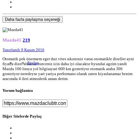
Daha fazla paylaşma seçeneği
Mazda41
219
Yanıtlandı
9 Kasım 2016
Otomatik pek önermem eger duz vites sıkıntıniz varsa otomatikle dizeller ayni
Paylaş
fiyatta dizel almaniz butceniz icin daha iyi olacaktır hyundai agzim yandi
Mazda 100 liraya yol bilgisayari 600 km gosteriyor otomatik araba 300
gosteriyor neredeyse yari yariya performans olarak zaten kiyaslanamaz benim
aracımda 4 ileri atmosferik aman derim
Yorum bağlantısı
Diğer Sitelerde Paylaş