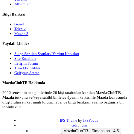
Albümler
Bilgi Bankası
Genel
Teknik
Mazda 3
Faydalı Linkler
Sıkça Sorulan Sorular / Yardım Konuları
Site Kuralları
İletişim Formu
Tüm Etkinlikler
Gelişmiş Arama
MazdaClubTR Hakkında
2006 senesinin son günlerinde 20 kişi tarafından kurulan
MazdaClubTR
,
Mazda
tutkunu ve/veya sahibi binlerce üyenin katkısı ile
Mazda
konusunda
oluşturulan en kapsamlı forum, haber ve bilgi bankasına sahip bağımsız bir
topluluktur.
IPS Theme
by
IPSFocus
Görünüm
MazdaClubTR - Dimension - 4.6