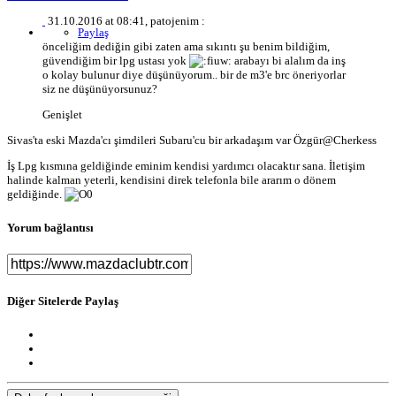
31.10.2016 at 08:41, patojenim :
Paylaş
önceliğim dediğin gibi zaten ama sıkıntı şu benim bildiğim,
güvendiğim bir lpg ustası yok
arabayı bi alalım da inş
o kolay bulunur diye düşünüyorum.. bir de m3'e brc öneriyorlar
siz ne düşünüyorsunuz?
Genişlet
Sivas'ta eski Mazda'cı şimdileri Subaru'cu bir arkadaşım var Özgür
@Cherkess
İş Lpg kısmına geldiğinde eminim kendisi yardımcı olacaktır sana. İletişim
halinde kalman yeterli, kendisini direk telefonla bile ararım o dönem
geldiğinde.
Yorum bağlantısı
Diğer Sitelerde Paylaş