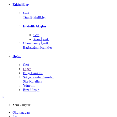
Etkinlikler
Geri
Tüm Etkinlikler
Etkinlik Akışlarım
Geri
Yeni İçerik
Okunmamış İçerik
Başlattığım İçerikler
Diğer
Geri
Diğer
Bilgi Bankası
Sıkça Sorulan Sorular
Site Kuralları
Yönetim
Bize Ulaşın
×
Yeni Oluştur...
Okunmayan
Ara