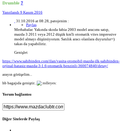
Drumble
7
Yanıtlandı
9 Kasım 2016
31.10.2016 at 08:28, patojenim :
Paylaş
Merhabalar. Yakında skoda fabia 2003 model aracımı satıp,
mazda 3 2011 veya 2012 düşük km'li otomatik vites impressive
model almayı düşünüyorum. Satılık aracı olanlara duyurulur=)
takas da yapabiliriz.
Genişlet
https://www.sahibinden.com/ilan/vasita-otomobil-mazda-ilk-sahibinden-
orjinal-hatasiz-mazda-3-1.6-otomatik-benzinli-360074840/detay/
arayın görüşelim...
hb bagajıda geniştir...
Yorum bağlantısı
Diğer Sitelerde Paylaş