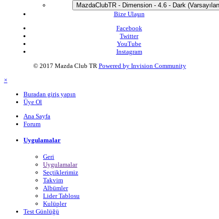
MazdaClubTR - Dimension - 4.6 - Dark (Varsayılan
Bize Ulaşın
Facebook
Twitter
YouTube
Instagram
© 2017 Mazda Club TR
Powered by Invision Community
×
Buradan giriş yapın
Üye Ol
Ana Sayfa
Forum
Uygulamalar
Geri
Uygulamalar
Seçtiklerimiz
Takvim
Albümler
Lider Tablosu
Kulüpler
Test Günlüğü