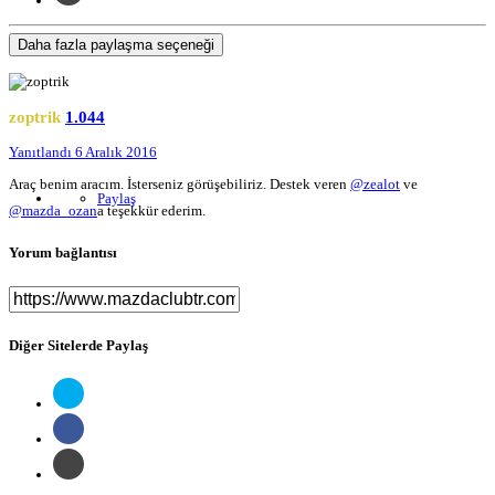
Daha fazla paylaşma seçeneği
zoptrik
1.044
Yanıtlandı
6 Aralık 2016
Araç benim aracım. İsterseniz görüşebiliriz. Destek veren
@zealot
ve
Paylaş
@mazda_ozan
a teşekkür ederim.
Yorum bağlantısı
Diğer Sitelerde Paylaş