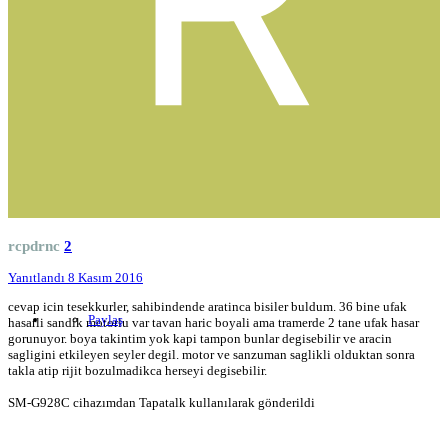
rcpdrnc
2
Yanıtlandı
8 Kasım 2016
cevap icin tesekkurler, sahibindende aratinca bisiler buldum. 36 bine ufak
Paylaş
hasarli sandik motorlu var tavan haric boyali ama tramerde 2 tane ufak hasar
gorunuyor. boya takintim yok kapi tampon bunlar degisebilir ve aracin
sagligini etkileyen seyler degil. motor ve sanzuman saglikli olduktan sonra
takla atip rijit bozulmadikca herseyi degisebilir.
SM-G928C cihazımdan Tapatalk kullanılarak gönderildi