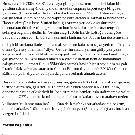
Bursa'daki bir 2006 RX-8'e bakmaya gitmiştim, satıcının halleri falan bir
gördüm adam almış önden yandan arkadan carpmış kaportacıya bir güzel
yaptırmış (Bursa merkezde kaportacılar baya iyidir) 55bin TL'den satmaya
calışıo fakat satamıo ancak ne yapıp ne edip alelacele satmak ta istiyor cunku
"hevesi almış" bir kere. Sürücü koltuğu oturma yeri cok eski durumda,
oturmaktan dümdüz olmuş, süngerin bombesi kalmamış kırmızı rengi de
solmaya başlamış dedim ki "benim araç 126bin km'de koltuğu buna göre
yepyeni görünüyor" ki bu aynı zamanda kadranında 103bin km göstermesine
dolaylı birsuçlama ifadesi
ancak satıcının kafa bambaşka yerlerde "hayatta
olmaz öyle şey, inanmam" diyor. Gel benim aracın yanına gidip yan yana
karşılaştıralım diye teklif ettim cevap gelmedi. İçimden kim kimi kandırmaya
çalışıyor dedim. Aynı model araçtan 4 yıldır kullanan beni de kafalamaya
calışıyor cunku amacı illa ki 55bin'den satmak başka hiçbir şeyin önemi yok.
İstanbul'daki arkadaş "arac için Carbon Edition diyor ancak RX-8'in Carbon
Edition'u yok" diyerek ve fiyatı da pahalı bularak almadı zaten.
Başka bir araca daha bakmaya gitmiştim, galerici RX-8 satıo ancak sattığı araç
vitrinde durmuyo, galerici 10-15 araba dururken sadece RX-8'i kullanıo,
deneme sürüşüne cıktık dedi ki "ben titizimdir, camları asla indirmem ve yolcu
airbag'ini OFF yaparım" kendi içimden dedim "o kadar titizsen arabayı neden
kullanıon kullanmasana lan"
Ona da İzmir'deki bir arkadaş için baktım,
onda da arkadaş "10bin km'de bir yağ bakımı yaptığını söylediği an almaktan
vazgeçtim" dedi.
Yorum bağlantısı