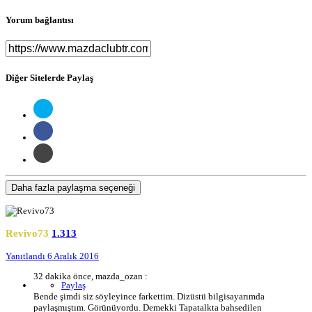
Yorum bağlantısı
Diğer Sitelerde Paylaş
Daha fazla paylaşma seçeneği
Revivo73
1.313
Yanıtlandı
6 Aralık 2016
32 dakika önce, mazda_ozan :
Paylaş
Bende şimdi siz söyleyince farkettim. Dizüstü bilgisayarımda
paylaşmıştım. Görünüyordu. Demekki Tapatalkta bahsedilen