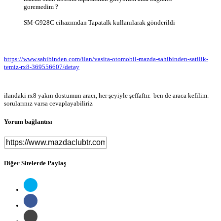
goremedim ?
SM-G928C cihazımdan Tapatalk kullanılarak gönderildi
https://www.sahibinden.com/ilan/vasita-otomobil-mazda-sahibinden-satilik-
temiz-rx8-369556607/detay
ilandaki rx8 yakın dostumun aracı, her şeyiyle şeffaftır. ben de araca kefilim.
sorularınız varsa cevaplayabiliriz
Yorum bağlantısı
Diğer Sitelerde Paylaş