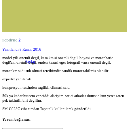
rcpdrnc
2
Yanıtlandı
8 Kasım 2016
model yili onemli degil, kasa km si onemli degil, boyasi ve motor haric
Paylaş
degiseni onemli degil, onden kazasi eger fotografi varsa onemli degil.
motor km si dusuk olmasi tercihimdir. sandik motor takilmis olabilir.
expertiz yapilacak.
kompresyon testinden saglikli cikmasi sart.
50k ya kadar butcem var ciddi aliciyim. satici arkadas durust olsun yeter zaten
pek takintili biri degilim.
SM-G928C cihazımdan Tapatalk kullanılarak gönderildi
Yorum bağlantısı