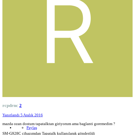
rcpdrnc
2
Yanıtlandı
5 Aralık 2016
mazda ozan dostum tapatalktan giriyorum ama baglanti goremedim ?
Paylaş
SM-G928C cihazımdan Tapatalk kullanılarak gönderildi