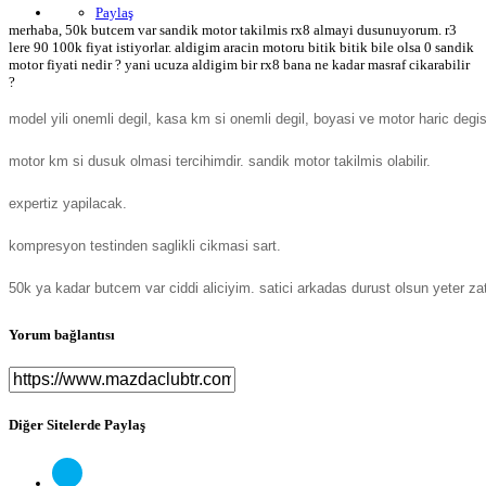
Paylaş
merhaba, 50k butcem var sandik motor takilmis rx8 almayi dusunuyorum. r3
lere 90 100k fiyat istiyorlar. aldigim aracin motoru bitik bitik bile olsa 0 sandik
motor fiyati nedir ? yani ucuza aldigim bir rx8 bana ne kadar masraf cikarabilir
?
model yili onemli degil, kasa km si onemli degil, boyasi ve motor haric degis
motor km si dusuk olmasi tercihimdir. sandik motor takilmis olabilir.
expertiz yapilacak.
kompresyon testinden saglikli cikmasi sart.
50k ya kadar butcem var ciddi aliciyim. satici arkadas durust olsun yeter zate
Yorum bağlantısı
Diğer Sitelerde Paylaş