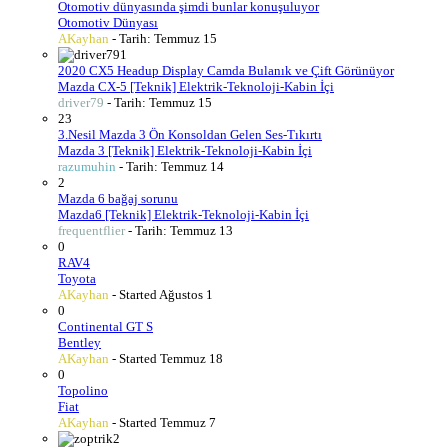
Otomotiv dünyasında şimdi bunlar konuşuluyor
Otomotiv Dünyası
AKayhan
- Tarih:
Temmuz 15
1
2020 CX5 Headup Display Camda Bulanık ve Çift Görünüyor
Mazda CX-5 [Teknik] Elektrik-Teknoloji-Kabin İçi
driver79
- Tarih:
Temmuz 15
23
3.Nesil Mazda 3 Ön Konsoldan Gelen Ses-Tıkırtı
Mazda 3 [Teknik] Elektrik-Teknoloji-Kabin İçi
razumuhin
- Tarih:
Temmuz 14
2
Mazda 6 bağaj sorunu
Mazda6 [Teknik] Elektrik-Teknoloji-Kabin İçi
frequentflier
- Tarih:
Temmuz 13
0
RAV4
Toyota
AKayhan
- Started
Ağustos 1
0
Continental GT S
Bentley
AKayhan
- Started
Temmuz 18
0
Topolino
Fiat
AKayhan
- Started
Temmuz 7
2