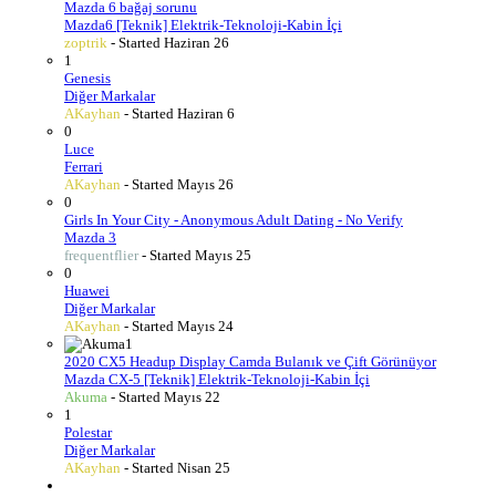
Mazda 6 bağaj sorunu
Mazda6 [Teknik] Elektrik-Teknoloji-Kabin İçi
zoptrik
- Started
Haziran 26
1
Genesis
Diğer Markalar
AKayhan
- Started
Haziran 6
0
Luce
Ferrari
AKayhan
- Started
Mayıs 26
0
Girls In Your City - Anonymous Adult Dating - No Verify
Mazda 3
frequentflier
- Started
Mayıs 25
0
Huawei
Diğer Markalar
AKayhan
- Started
Mayıs 24
1
2020 CX5 Headup Display Camda Bulanık ve Çift Görünüyor
Mazda CX-5 [Teknik] Elektrik-Teknoloji-Kabin İçi
Akuma
- Started
Mayıs 22
1
Polestar
Diğer Markalar
AKayhan
- Started
Nisan 25