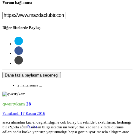
Yorum bağlantısı
Diğer Sitelerde Paylaş
Daha fazla paylaşma seçeneği
2 hafta sonra ...
qwertykam
28
Yanıtlandı
17 Kasım 2016
aracı almadan kac el degıstırdıgıne cok kolay bır sekılde bakabılırsın. herhangı
Paylaş
bır sıgorta acentasından bılgı ıstedın mı verıyorlar. kac sene kımde durmus
adları nedır kasko yaptırıp yaptırmadıgı hepsı gorunuyor. mesela aldıgım arac