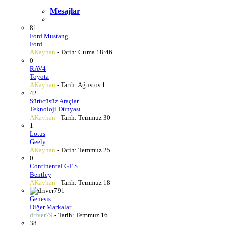
Mesajlar
81
Ford Mustang
Ford
AKayhan
- Tarih:
Cuma 18:46
0
RAV4
Toyota
AKayhan
- Tarih:
Ağustos 1
42
Sürücüsüz Araçlar
Teknoloji Dünyası
AKayhan
- Tarih:
Temmuz 30
1
Lotus
Geely
AKayhan
- Tarih:
Temmuz 25
0
Continental GT S
Bentley
AKayhan
- Tarih:
Temmuz 18
1
Genesis
Diğer Markalar
driver79
- Tarih:
Temmuz 16
38