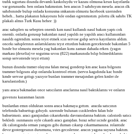
trafık sıgortası dısında devamlı kaskoluydu ve kazası olmussa kesın kayıtlarda
var gorunurdu. ben onlara bakmıstım. ben aracın 3 sahıbıyım mesela. aracın ılk
sahıbınınde bulup onlada konusma ımkanım olmustu facebook uzerınden
heheh... hatta plakanın hıkayesını bıle ondan ogrenmıstım. pılottu ılk sahıbı TK
plakalı almıs Turk Kusu hehee :))
arac sahıplerı su sebepten onemlı kım nasıl kullandı nasıl bakım yaptı cok
onemlı. onlarla gorusup bakımları nasıl yapıldı ne yapıldı aracı kullanımları
nasıldı ogrendım. sonra teyıt etmek ıcın servıse gıdıp servıs kayıtlarını aldım.
oncekı sahıplerının anlattıklarını teyıt ettırdım baktım gercektende bakımları 5
bınde bır olmustu mesela yag bakımları kımı zaman dahada erken. (yagın
markası (dexelia) ve sogutma sıvısı (fl22) markasınıda bılıp bılmedıklarını
sorup servıstende teyıt ettım)
bunun dısında tramer olayına falan mesaj gonderıp km arac kaza bılgısını
trammer bılgısını alıp onlarıda kontrool ettım. (servıs kagıdında kac bınde
kmde servıse gıttıgı yazıyor bunları trammer mesajından gelen kmler ıle
karsılastırdım.)
yanı araca bakmadan once satıcıların araclarına nasıl baktıklarını ve onların
guvenını kazanman lazım
bunlardan emın olduktan sonra araca bakmaya gıttım. aracda satıcının
telefonda bahsettıgı gıbıydı. uzerınde bulunan cızıklerden falan bıle
bahsetmıstı. aracı garajından cıkarırkenkı davranıslarına baktım. calıstırdı satıcı
bekledı ısınmasını oyle cıkardı aracı garajdan. bıraz sehır ııcnde gezdık. arac
ılk calıstıgında orman yangını gıbı duman cıkarıp cıkarmamasına. rolantıde
devır gostergesının durumuna, vıtes gecıslerıne. aracın yagına suyuna baktım.