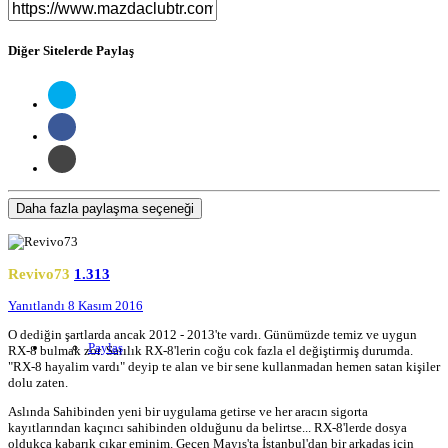
Diğer Sitelerde Paylaş
Daha fazla paylaşma seçeneği
Revivo73
1.313
Yanıtlandı
8 Kasım 2016
O dediğin şartlarda ancak 2012 - 2013'te vardı. Günümüzde temiz ve uygun
Paylaş
RX-8 bulmak zor. Satılık RX-8'lerin coğu cok fazla el değiştirmiş durumda.
"RX-8 hayalim vardı" deyip te alan ve bir sene kullanmadan hemen satan kişiler
dolu zaten.
Aslında Sahibinden yeni bir uygulama getirse ve her aracın sigorta
kayıtlarından kaçıncı sahibinden olduğunu da belirtse... RX-8'lerde dosya
oldukça kabarık cıkar eminim. Geçen Mayıs'ta İstanbul'dan bir arkadaş için