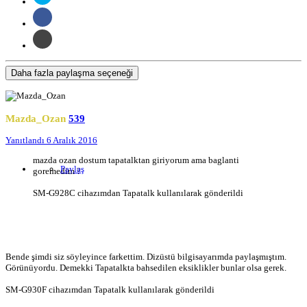
Daha fazla paylaşma seçeneği
Mazda_Ozan
539
Yanıtlandı
6 Aralık 2016
mazda ozan dostum tapatalktan giriyorum ama baglanti
Paylaş
goremedim ?
SM-G928C cihazımdan Tapatalk kullanılarak gönderildi
Bende şimdi siz söyleyince farkettim. Dizüstü bilgisayarımda paylaşmıştım.
Görünüyordu. Demekki Tapatalkta bahsedilen eksiklikler bunlar olsa gerek.
SM-G930F cihazımdan Tapatalk kullanılarak gönderildi