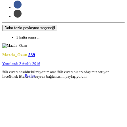
Daha fazla paylaşma seçeneği
3 hafta sonra ...
Mazda_Ozan
539
Yanıtlandı
2 Aralık 2016
50k civarı nasıldır bilmiyorum ama 50b civarı bir arkadaşımız satıyor.
Paylaş
İncelemek isterseniz buyrun bağlantısını paylaşıyorum.