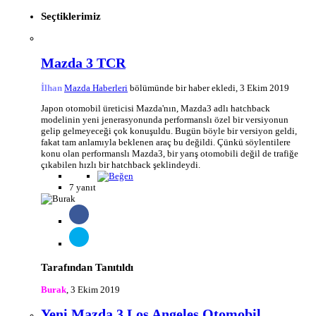
Seçtiklerimiz
Mazda 3 TCR
İlhan
Mazda Haberleri
bölümünde bir haber ekledi,
3 Ekim 2019
Japon otomobil üreticisi Mazda'nın, Mazda3 adlı hatchback
modelinin yeni jenerasyonunda performanslı özel bir versiyonun
gelip gelmeyeceği çok konuşuldu. Bugün böyle bir versiyon geldi,
fakat tam anlamıyla beklenen araç bu değildi. Çünkü söylentilere
konu olan performanslı Mazda3, bir yarış otomobili değil de trafiğe
çıkabilen hızlı bir hatchback şeklindeydi.
7 yanıt
Tarafından Tanıtıldı
Burak
,
3 Ekim 2019
Yeni Mazda 3 Los Angeles Otomobil