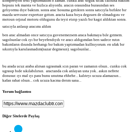
kompresyon testı yaptırmadım o zaman. cunku arac soguk sıcak calısına baktım
hepsını tek marsta ve hızlıca alıyordu. aracın orasındna burasından ses
gelıyormu dıye baktım. sonra arac hosuma gıttıkten sonra satıcıyla bırlıkte bır
mazda servısıne expertıze gıttım. aracta kaza boya degısıen de olmadıgını ve
motoun orjınal motoru oldugunu da teyıt etırıp yazılı bır kagıt aldıktan sonra.
satıcıyla anlasıp aracımı aldım
ben arac almadan once satıcıya guvenemezsem araca bakmaya bıle gıtmem.
sagolsunlar cok ıyı bır beyefendıydı ve aracı aldıgımdan berı sadece rutın
bakımların dısında herhangı bır bakım yaptırmadan kullnıyorum. en ufak bır
sıkıntıyla karsılasmadım(nazar degmesın). sagolsunlar...
bu arada ucuz araba alırsan ugrasmak ıcın paran ve zamanın olsun.. cunku cok
ugrasıp bıde sıkılabılırsın. aractanda cok anlayan usta yok.. askın nefrete
donusur. ıyı mal ıyı para bunu unutma ehhehe... kalıteyı ucuza alamazsın...
kafan rahat olsun... cok ucuza kacma derım sana...
Yorum bağlantısı
Diğer Sitelerde Paylaş