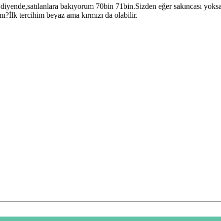
diyende,satılanlara bakıyorum 70bin 71bin.Sizden eğer sakıncası yoksa bi
mı?İlk tercihim beyaz ama kırmızı da olabilir.