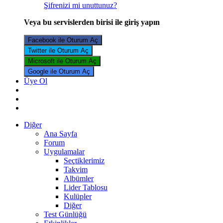
Şifrenizi mi unuttunuz?
Veya bu servislerden birisi ile giriş yapın
Facebook ile Oturum Aç
Twitter ile Oturum Aç
Microsoft ile Oturum Aç
Google ile Oturum Aç
Üye Ol
Diğer
Ana Sayfa
Forum
Uygulamalar
Seçtiklerimiz
Takvim
Albümler
Lider Tablosu
Kulüpler
Diğer
Test Günlüğü