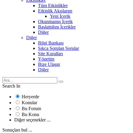
Etkinlikler
Tüm Etkinlikler
Etkinlik Akışlarım
Yeni İçerik
Okunmamış İçerik
Başlattığım İçerikler
Diğer
Diğer
Bilgi Bankası
Sıkça Sorulan Sorular
Site Kuralları
Yönetim
Bize Ulaşın
Diğer
Search In
Heryerde
Konular
Bu Forum
Bu Konu
Diğer seçenekler ...
Sonuçları bul ...