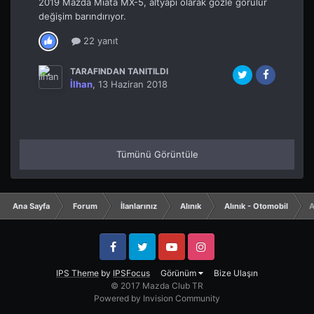
2019 Mazda Miata MX-5, altyapı olarak gözle görülür
değişim barındırıyor.
22 yanıt
TARAFINDAN TANITILDI
İlhan
,
13 Haziran 2018
Tümünü Görüntüle
Ana Sayfa
Forum
İlanlarınız
Alınık
Alınık - Otomobil
A
Facebook
Twitter
YouTube
Instagram
IPS Theme
by
IPSFocus
Görünüm
Bize Ulaşın
© 2017 Mazda Club TR
Powered by Invision Community