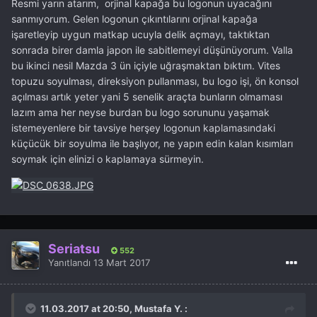
Resmi yarın atarım, orjinal kapağa bu logonun uyacağını
sanmıyorum. Gelen logonun çıkıntılarını orjinal kapağa
işaretleyip uygun matkap ucuyla delik açmayı, taktıktan
sonrada birer damla japon ile sabitlemeyi düşünüyorum. Valla
bu ikinci nesil Mazda 3 ün içiyle uğraşmaktan bıktım. Vites
topuzu soyulması, direksiyon pullanması, bu logo işi, ön konsol
açılması artık yeter yani 5 senelik araçta bunların olmaması
lazım ama her neyse burdan bu logo sorununu yaşamak
istemeyenlere bir tavsiye herşey logonun kaplamasındaki
küçücük bir soyulma ile başlıyor, ne yapın edin kalan kısımları
soymak için elinizi o kaplamaya sürmeyin.
Seriatsu
552
Yanıtlandı
13 Mart 2017
11.03.2017 at 20:50, Mustafa Y. :