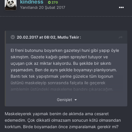
kindness
270
Yanıtlandı
20 Şubat 2017
20.02.2017 at 08:02, Mutlu Tekir :
El freni butonunu boyarken gazeteyi huni gibi yapıp öyle
sıkmıştım. Gazete kağıdı gelen spreyleri tutuyor ve
uçuşan çok az miktar kalıyordu. Bu şekilde bir sıkıntı
yaşamadım. Ben de aynı şekilde boyamayı planlıyorum.
Bantı tek tek yapıştırmak yerine güzelce tüm logonun
üstünü maskeleyip sonrasında falçata ile geçerek
amblemin üstündeki maskeleme bandını çıkaracağım.
Kenarlardan da yine huni olacak şekilde gazete
Genişlet
yapıştırırım.
Maskeleyerek yapmak benim de aklımda ama cesaret
edemedim. Çok dikkatli olmazsam sonucun kötü olmasından
korktum. Birde boyamadan önce zımparalamak gerekir mi?