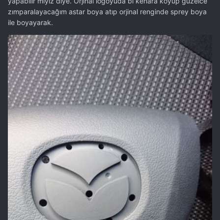
yapabilir miyiz diye. Orjinal logoyuda bi kenara koyup güzelce
zımparalayacağım astar boya atıp orjinal renginde sprey boya
ile boyayarak.