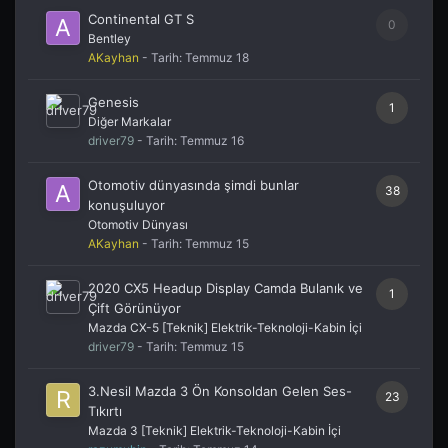
Continental GT S
0
Bentley
AKayhan
- Tarih:
Temmuz 18
Genesis
1
Diğer Markalar
driver79
- Tarih:
Temmuz 16
Otomotiv dünyasında şimdi bunlar
38
konuşuluyor
Otomotiv Dünyası
AKayhan
- Tarih:
Temmuz 15
2020 CX5 Headup Display Camda Bulanık ve
1
Çift Görünüyor
Mazda CX-5 [Teknik] Elektrik-Teknoloji-Kabin İçi
driver79
- Tarih:
Temmuz 15
3.Nesil Mazda 3 Ön Konsoldan Gelen Ses-
23
Tıkırtı
Mazda 3 [Teknik] Elektrik-Teknoloji-Kabin İçi