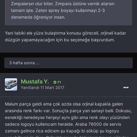
Zımpalarsın olur biter. Zımpara üstüne vernik atarsın
tamam işte. Zaten sprey boyayı kullanmayı 2-3
denemede öğreniyor insan.
Yani tabiki ele yüze bulaştırma konusu göreceli, orjinali kadar
düzgün yapamayacağım için bu seçeneğe başvurdum.
3 hafta sonra ...
Mustafa Y.
71
Yanıtlandı
11 Mart 2017
Malum parça geldi ama çok azda olsa orjinal kapakla gelen
arasında renk farkı var. Sonuçta parça yan sanayi belli. Dokusu,
esnekliği neredeyse herşeyi aynı gibi ama renk olayı yüzünden
sadece logoyu kullanıcam heralde. Araba 76000 de servis
zamanı gelince rica edicem şu kapağı bi söküp şu logoyu