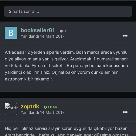
orjinal parça kodu : LFH1188G1B
2 hafta sonra ...
yerine alternatif birşeyler bulabilirsiniz belki..
parçanın görevi motordan çıkan egsoz gazını anında tahlil
bookseller81
edip, gerekli düzeltmeleri yapması için ECU ya sinyal
0
Yanıtlandı
14 Mart 2017
göndermek.. aracın çekişini gidişini herşeyini ayarlayan
yegane bir parçadır. Air fuel ratio olayını ayarlar..
Arkadaslar 2 yerden siparis verdim. Bosh marka araca uyumlu
diye aliyorum ama yanlis geliyor. Aracimdaki 1 numarali sensor
ve 5 kablolu. Ayrca cift soketli. Bu parcayi bulmam konusunda
yardimci olabilirmisiniz. Orjinal bakmiyorum cunku eminim
astronomik bir rakamdir.
zoptrik
1.044
SSV valfi de burada 18-740 olduğunu düşündüğüm
Yanıtlandı
14 Mart 2017
parça
orjinal parça kodu LF8218740..
Hiç belli olmaz servisi arayın sorun uygun da çıkabiliyor bazen.
Aracı benzinde 1 hafta kullanın deneyin eğer düzelme olmazsa