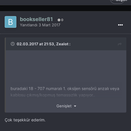
bookseller81
0
Yanıtlandı
3 Mart 2017
02.03.2017 at 21:53, Zealot :
buradaki 18 - 707 numaralı 1. oksijen sensörü arızalı veya
kablosu çıkmış/kopmuş temassızlık yapıyor..
önce bi kaldırıp bakın egsozcuda.. temassızlık veya
Genişlet
eskime varmı. söküp dikkatlice inceleyin..
Çok teşekkür ederim.
olmazsa parçayı değiştirin..