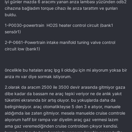
iyi günler mazda 6 aracımı yanan arıza lambası yüzünden odb2
cihazına bağladım torque cihazı ile arıza tarattım ve şunları
buldu.
1-P0030-powertrain HO2S heater control circuit (bank1
sensör1)
2-P-0661-Powertrain intake manifold tuning valve control
circuit low (bank1)
öncelikle bu hataları araç lpg li olduğu için mi alıyorum yoksa bir
arıza mı var diye sormak istiyorum.
2.olarak da aracım 2500 ile 3500 devir arasında gitmiyor gaza
dibe kadar da bassam ne araç tepki veriyor ne de anlık yakıt
tüketimi ekranında bir artış oluyor. bu yokuşlarda daha da
belirginleşiyor. araç otomatikteyse 5 den 3 e atıyor, manuele
aldığımda ise zaten gitmiyor. mesela manuelde cruise comtrole
alıyorum hafif bir rampa var diyelim araç gaz vermesi lazım
ama gaz veremediğinden cruise controlden çıkıyor kendisi.