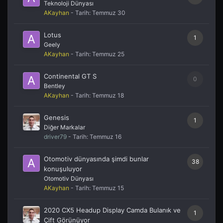
Teknoloji Dünyası
AKayhan
- Tarih:
Temmuz 30
Lotus
1
Geely
AKayhan
- Tarih:
Temmuz 25
Continental GT S
0
Bentley
AKayhan
- Tarih:
Temmuz 18
Genesis
1
Diğer Markalar
driver79
- Tarih:
Temmuz 16
Otomotiv dünyasında şimdi bunlar
38
konuşuluyor
Otomotiv Dünyası
AKayhan
- Tarih:
Temmuz 15
2020 CX5 Headup Display Camda Bulanık ve
1
Çift Görünüyor