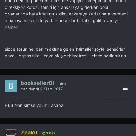
bunu hem lpg de hem benzinde yapıyor. örneğin geçen hafta
direksiyon kutusu tamiri için ankaraya giderken bolu
civarlarında hata kodunu sildim. ankaraya kadar hata vermedi.
ama kısa mesafede yada durkalklarda falan galiba yanıyor
hemen.
sizce sorun ne: benim aklıma gelen ihtimaller şöyle sensörler
arızalı, egzos tıkalı, hava akış debimetresi . sizce nedir sıkıntı
bookseller81
0
Yanıtlandı
2 Mart 2017
Fikri olan kimse yokmu acaba.
Zealot
2.627