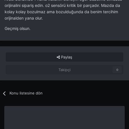
ama bu parça bozulsa bile motor arıza lambası yanmıyor.
orijinalini sipariş edin. o2 sensörü kritik bir parçadır. Mazda da
sarı kod geçiyor DTC ye.. ancak programla
kolay kolay bozulmaz ama bozulduğunda da benim tercihim
görebiliyorsunuz.. yani sizin sorununuz bu değil.
orijinalden yana olur.
rx8 cilerde çok muhabbeti dönen bir parça. mazda 6 da
Geçmiş olsun.
da olduğunu pek kimse bilmez.. emiş ve hava akışını
ayarlayan bi dalga. tam ne olduğunu bende bir uzman
gibi bilmiyorum. ama sizin sorununuz bu değil. emin
olabilirsin.
Paylaş
Takipçi
0
Konu listesine dön