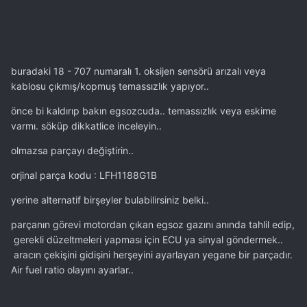
buradaki 18 - 707 numaralı 1. oksijen sensörü arızalı veya
kablosu çıkmış/kopmuş temassızlık yapıyor..
önce bi kaldırıp bakın egsozcuda.. temassızlık veya eskime
varmı. söküp dikkatlice inceleyin..
olmazsa parçayı değiştirin..
orjinal parça kodu : LFH1188G1B
yerine alternatif birşeyler bulabilirsiniz belki..
parçanın görevi motordan çıkan egsoz gazını anında tahlil edip,
gerekli düzeltmeleri yapması için ECU ya sinyal göndermek..
aracın çekişini gidişini herşeyini ayarlayan yegane bir parçadır.
Air fuel ratio olayını ayarlar..