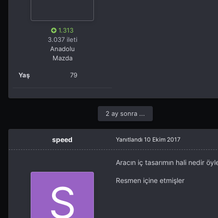
1.313
3.037 ileti
Anadolu
Mazda
Yaş
79
2 ay sonra ...
speed
Yanıtlandı
10 Ekim 2017
Aracın iç tasarımın hali nedir öy
Resmen içine etmişler