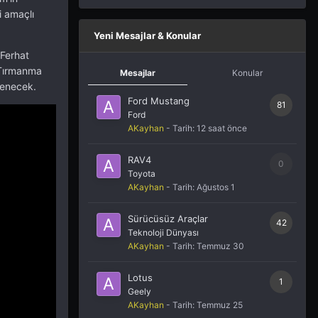
i amaçlı
Yeni Mesajlar & Konular
 Ferhat
. Tırmanma
Mesajlar
Konular
lenecek.
Ford Mustang
81
Ford
AKayhan
- Tarih:
12 saat önce
RAV4
0
Toyota
AKayhan
- Tarih:
Ağustos 1
Sürücüsüz Araçlar
42
Teknoloji Dünyası
AKayhan
- Tarih:
Temmuz 30
Lotus
1
Geely
AKayhan
- Tarih:
Temmuz 25