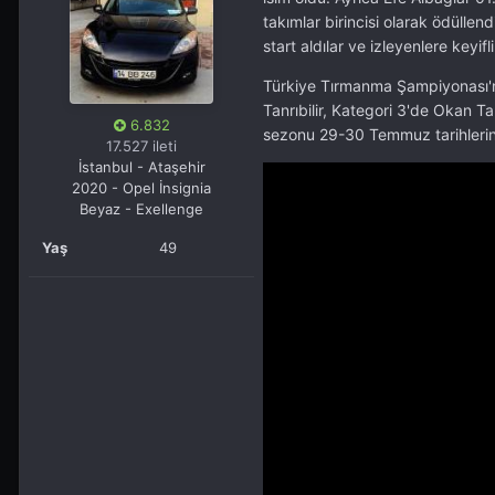
takımlar birincisi olarak ödüllen
start aldılar ve izleyenlere keyifli
Türkiye Tırmanma Şampiyonası'nd
Tanrıbilir, Kategori 3'de Okan T
6.832
sezonu 29-30 Temmuz tarihlerin
17.527 ileti
İstanbul - Ataşehir
2020 - Opel İnsignia
Beyaz - Exellenge
Yaş
49