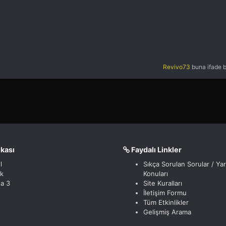
Revivo73
buna ifade b
nkası
Faydalı Linkler
l
Sıkça Sorulan Sorular / Ya
ik
Konuları
a 3
Site Kuralları
İletişim Formu
Tüm Etkinlikler
Gelişmiş Arama