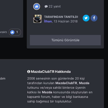
22 yanıt
TARAFINDAN TANITILDI
İlhan
,
13 Haziran 2018
1
ıraktı
Tümünü Görüntüle
MazdaClubTR Hakkında
rdım
2006 senesinin son günlerinde 20 kişi
tarafından kurulan
MazdaClubTR
,
Mazda
tutkunu ve/veya sahibi binlerce üyenin
katkısı ile
Mazda
konusunda oluşturulan en
kapsamlı forum, haber ve bilgi bankasına
sahip bağımsız bir topluluktur.