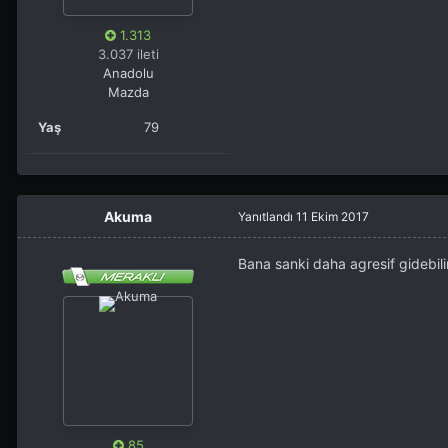
1.313
3.037 ileti
Anadolu
Mazda
Yaş
79
Akuma
Yanıtlandı
11 Ekim 2017
Bana sanki daha agresif gidebili
85