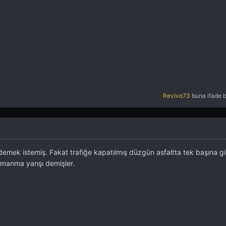
Revivo73
buna ifade b
r demek istemiş. Fakat trafiğe kapatılmış düzgün asfaltta tek başına gi
rmanma yarışı demişler.