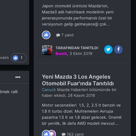
Japon otomobil üreticisi Mazda'nın,
Mazda3 adlı hatchback modelinin yeni
jenerasyonunda performanslı özel bir
versiyonun gelip gelmeyeceği çok...
7 yanıt
TARAFINDAN TANITILDI
Burak
,
3 Ekim 2019
1
ıraktı
Yeni Mazda 3 Los Angeles
Otomobil Fuar'ında Tanıtıldı
Canuck
Mazda Haberleri
bölümünde bir
tmek ralli
haber ekledi,
28 Kasım 2018
Motor secenekleri 1.5, 2, 2.5 lt benzin ve
1.8 lt turbo dizel. Muhtemelen Avrupa
pazarina 1.5 lt ve 1.8 dizel gelecek. Onemli
bir yenilik, ilk defa AWD modeli mevcut...
163 yanıt