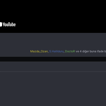
Mazda_Ozan
,
S.Halilduru
,
DoctoR
ve
4 diğer
buna ifade b