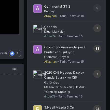
Continental GT S
0
Bentley
AKayhan
- Tarih:
Temmuz 18
Genesis
1
Diğer Markalar
driver79
- Tarih:
Temmuz 16
Otomotiv dünyasında şimdi
38
bunlar konuşuluyor
7
ıraktı
Otomotiv Dünyası
AKayhan
- Tarih:
Temmuz 15
2020 CX5 Headup Display
1
Camda Bulanık ve Çift
Görünüyor
Mazda CX-5 [Teknik] Elektrik-
Teknoloji-Kabin İçi
driver79
- Tarih:
Temmuz 15
3.Nesil Mazda 3 Ön
23