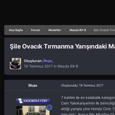
Ana Sayfa
Forum
Modeller
Mazda RX-8
Şile Ovacık Tı
Şile Ovacık Tırmanma Yarışındaki 
Oluşturan:
İlhan
,
19 Temmuz 2017
in
Mazda RX-8
İlhan
Oluşturuldu:
19 Temmuz 2017
7 katılım ile en kalabalık kateg
Cem Yalınkariyerinin ilk birincili
ettiği yarışta yine Honda Civi
isim oldu. Ayrıca Efe Albağlar 0