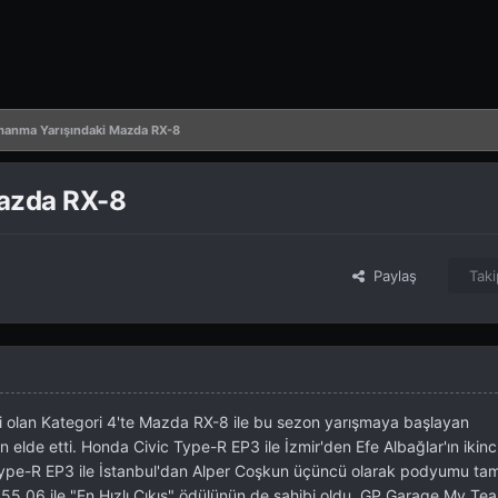
rmanma Yarışındaki Mazda RX-8
Mazda RX-8
Paylaş
Taki
ori olan Kategori 4'te Mazda RX-8 ile bu sezon yarışmaya başlayan
ğin elde etti. Honda Civic Type-R EP3 ile İzmir'den Efe Albağlar'ın ikinci
c Type-R EP3 ile İstanbul'dan Alper Coşkun üçüncü olarak podyumu t
1.55.06 ile "En Hızlı Çıkış" ödülünün de sahibi oldu. GP Garage My Tea