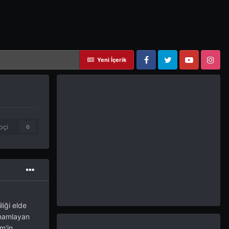
Yeni İçerik
Facebook
Twitter
YouTube
Instagram
pçi
0
liği elde
amamlayan
m'in