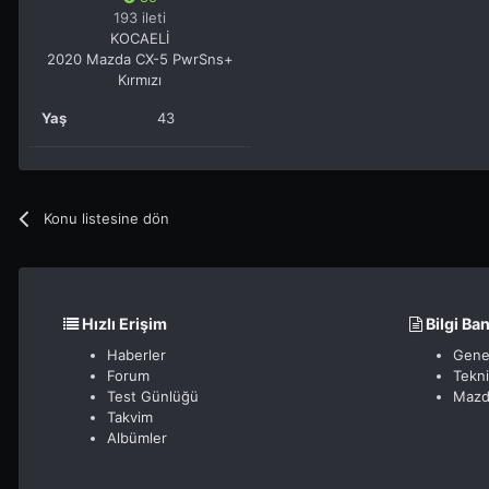
193 ileti
KOCAELİ
2020 Mazda CX-5 PwrSns+
Kırmızı
Yaş
43
Konu listesine dön
Hızlı Erişim
Bilgi Ba
Haberler
Gene
Forum
Tekn
Test Günlüğü
Mazd
Takvim
Albümler