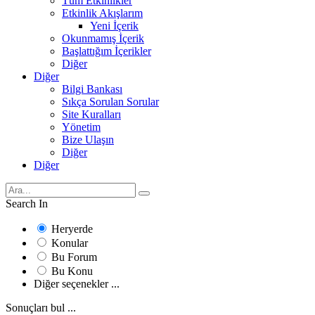
Tüm Etkinlikler
Etkinlik Akışlarım
Yeni İçerik
Okunmamış İçerik
Başlattığım İçerikler
Diğer
Diğer
Bilgi Bankası
Sıkça Sorulan Sorular
Site Kuralları
Yönetim
Bize Ulaşın
Diğer
Diğer
Search In
Heryerde
Konular
Bu Forum
Bu Konu
Diğer seçenekler ...
Sonuçları bul ...