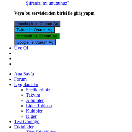
Şifrenizi mi unuttunuz?
Veya bu servislerden birisi ile giriş yapın
Facebook ile Oturum Aç
Twitter ile Oturum Aç
Microsoft ile Oturum Aç
Google ile Oturum Aç
Üye Ol
Ana Sayfa
Forum
Uygulamalar
Seçtiklerimiz
Takvim
Albümler
Lider Tablosu
Kulüpler
Diğer
Test Günlüğü
Etkinlikler