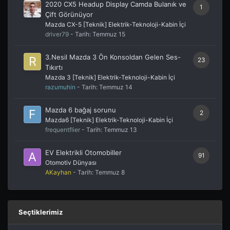
2020 CX5 Headup Display Camda Bulanık ve
1
Çift Görünüyor
Mazda CX-5 [Teknik] Elektrik-Teknoloji-Kabin İçi
driver79
- Tarih:
Temmuz 15
3.Nesil Mazda 3 Ön Konsoldan Gelen Ses-
23
Tıkırtı
Mazda 3 [Teknik] Elektrik-Teknoloji-Kabin İçi
razumuhin
- Tarih:
Temmuz 14
Mazda 6 bağaj sorunu
2
Mazda6 [Teknik] Elektrik-Teknoloji-Kabin İçi
frequentflier
- Tarih:
Temmuz 13
EV Elektrikli Otomobiller
91
Otomotiv Dünyası
AKayhan
- Tarih:
Temmuz 8
Seçtiklerimiz