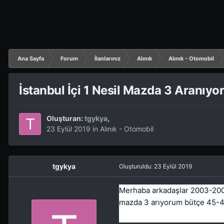
Ana Sayfa
Forum
İlanlarınız
Alınık
Alınık - Otomobil
İstanbul İçi 1 Nesil Mazda 3 Aranıyo
Oluşturan:
tgykya
,
23 Eylül 2019
in
Alınık - Otomobil
tgykya
Oluşturuldu:
23 Eylül 2019
Merhaba arkadaşlar 2003-2009
mazda 3 arıyorum bütçe 45-46 