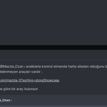
@Mazda_Ozan
ı aralıklarla kontrol etmende hatta siteden olduğunu b
stelenmeyen araçları vardır ;
.com/mazda-3?sorting=storeShowcase
e göre bir araç bulursun
a_Ozan :