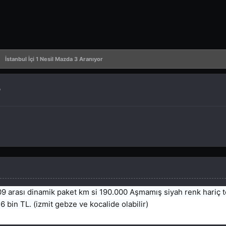
İstanbul İçi 1 Nesil Mazda 3 Aranıyor
r
 arası dinamik paket km si 190.000 Aşmamış siyah renk hariç 
bin TL. (izmit gebze ve kocalide olabilir)