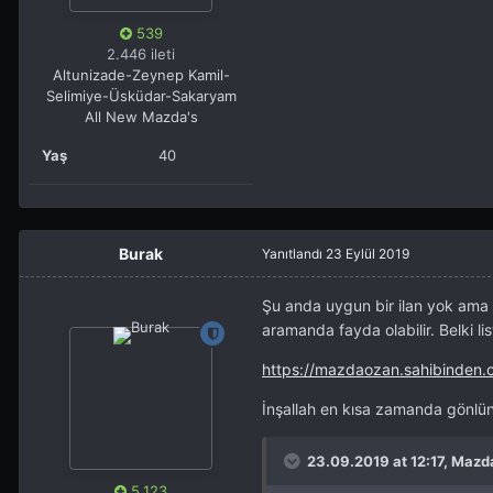
539
2.446 ileti
Altunizade-Zeynep Kamil-
Selimiye-Üsküdar-Sakaryam
All New Mazda's
Yaş
40
Burak
Yanıtlandı
23 Eylül 2019
Şu anda uygun bir ilan yok ama
aramanda fayda olabilir. Belki li
https://mazdaozan.sahibinden
İnşallah en kısa zamanda gönlün
23.09.2019 at 12:17, Mazd
5.123