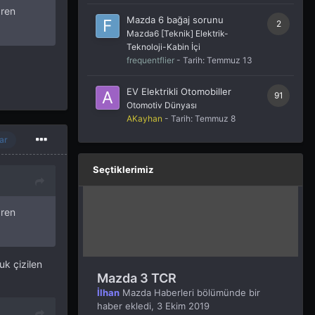
aren
Mazda 6 bağaj sorunu
2
Mazda6 [Teknik] Elektrik-
Teknoloji-Kabin İçi
frequentflier
- Tarih:
Temmuz 13
EV Elektrikli Otomobiller
91
Otomotiv Dünyası
AKayhan
- Tarih:
Temmuz 8
ar
Seçtiklerimiz
aren
k çizilen
Mazda 3 TCR
İlhan
Mazda Haberleri
bölümünde bir
haber ekledi,
3 Ekim 2019