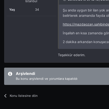
İstanbul
Yaş
34
Şu anda uygun bir ilan yok 
belirterek aramanda fayda olab
https://mazdaozan.sahibin
İnşallah en kısa zamanda gön
2 dakika arkandan konuşacak
Teşekkür ederim.
Arşivlendi
Bu konu arşivlendi ve yorumlara kapatıldı
Konu listesine dön