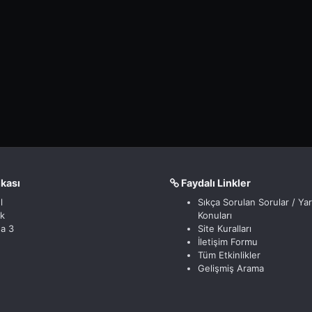
nkası
Faydalı Linkler
l
Sıkça Sorulan Sorular / Ya
ik
Konuları
a 3
Site Kuralları
İletişim Formu
Tüm Etkinlikler
Gelişmiş Arama