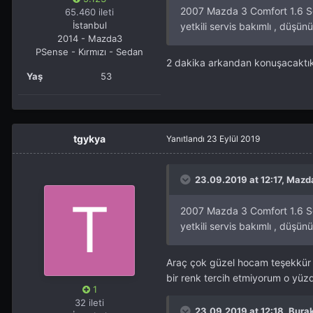
2007 Mazda 3 Comfort 1.6 Se
65.460 ileti
İstanbul
yetkili servis bakımlı , düşünü
2014 - Mazda3
PSense - Kırmızı - Sedan
2 dakika arkandan konuşacaktı
Yaş
53
tgykya
Yanıtlandı
23 Eylül 2019
23.09.2019 at 12:17, Mazd
2007 Mazda 3 Comfort 1.6 Se
yetkili servis bakımlı , düşünü
Araç çok güzel hocam teşekkür 
bir renk tercih etmiyorum o yüz
1
32 ileti
23.09.2019 at 12:18, Burak