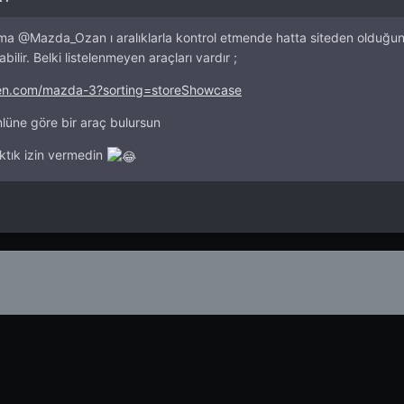
ama
@Mazda_Ozan
ı aralıklarla kontrol etmende hatta siteden olduğu
ilir. Belki listelenmeyen araçları vardır ;
den.com/mazda-3?sorting=storeShowcase
lüne göre bir araç bulursun
tık izin vermedin