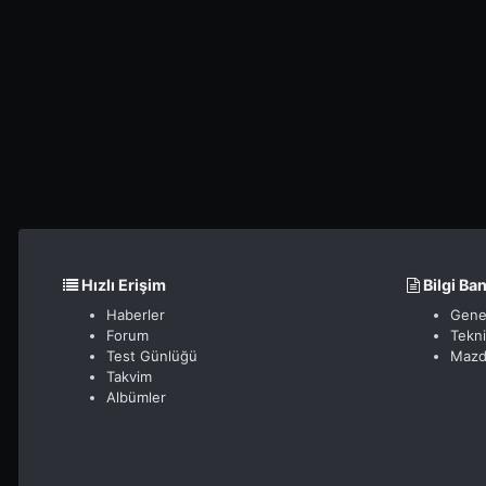
Hızlı Erişim
Bilgi Ba
Haberler
Gene
Forum
Tekn
Test Günlüğü
Mazd
Takvim
Albümler