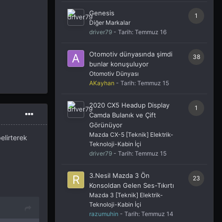
Genesis
1
Diğer Markalar
driver79
- Tarih:
Temmuz 16
Otomotiv dünyasında şimdi
38
bunlar konuşuluyor
Otomotiv Dünyası
AKayhan
- Tarih:
Temmuz 15
2020 CX5 Headup Display
1
Camda Bulanık ve Çift
Görünüyor
Mazda CX-5 [Teknik] Elektrik-
elirterek
Teknoloji-Kabin İçi
driver79
- Tarih:
Temmuz 15
3.Nesil Mazda 3 Ön
23
Konsoldan Gelen Ses-Tıkırtı
Mazda 3 [Teknik] Elektrik-
Teknoloji-Kabin İçi
razumuhin
- Tarih:
Temmuz 14